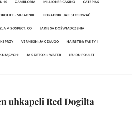
U 10
GAMBLORIA
MILLIONER CASINO
CATSPINS
ROLIFE – SKŁADNIKI
PORADNIK: JAK STOSOWAĆ
ZJA VISOSPECT: CO
JAKIE SĄ DOŚWIADCZENIA
KI PRZY
VERMIXIN: JAK DŁUGO
HAIRSTIM: FAKTY I
KUJĄCYCH:
JAK DETOXIL WATER
JEU DU POULET
en uhkapeli Red Dogilta