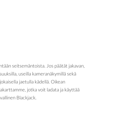
hintään seitsemäntoista. Jos päätät jakavan,
uuksilla, useilla kameranäkymillä sekä
kaisella jaetulla kädellä.
Oikean
iakarttamme, jotka voit ladata ja käyttää
vallinen Blackjack.