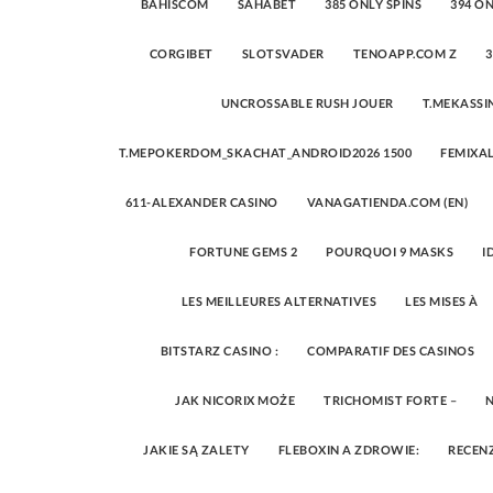
BAHISCOM
SAHABET
385 ONLY SPINS
394 ON
CORGIBET
SLOTSVADER
TENOAPP.COM Z
3
UNCROSSABLE RUSH JOUER
T.MEKASSI
T.MEPOKERDOM_SKACHAT_ANDROID2026 1500
FEMIXA
611-ALEXANDER CASINO
VANAGATIENDA.COM (EN)
FORTUNE GEMS 2
POURQUOI 9 MASKS
I
LES MEILLEURES ALTERNATIVES
LES MISES À
BITSTARZ CASINO :
COMPARATIF DES CASINOS
JAK NICORIX MOŻE
TRICHOMIST FORTE –
JAKIE SĄ ZALETY
FLEBOXIN A ZDROWIE:
RECENZ