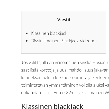
Viestit
Klassinen blackjack
Täysin ilmainen Blackjack-videopeli
Jos välittäjällä on erinomainen seiska – asiant
saat lisää kortteja ja uusi mahdollisuus jakav
kahdeksan pakan leikkausseuranta ja kenkien uu
toimintatavan ymmärtäminen voi olla aluksi vai
uhkapelatessasi. Force 22:n lisäksi ilmainen Wa
Klassinen blackjack