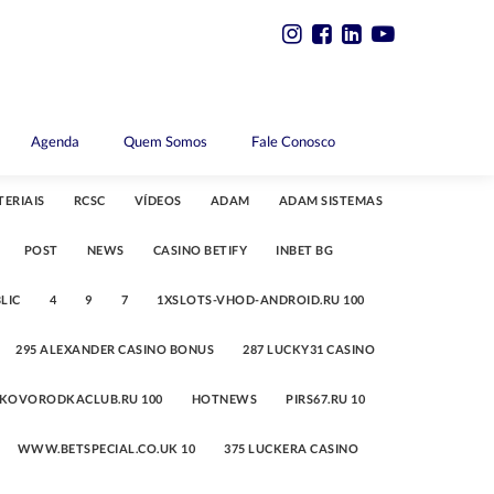
Agenda
Quem Somos
Fale Conosco
ERIAIS
RCSC
VÍDEOS
ADAM
ADAM SISTEMAS
POST
NEWS
CASINO BETIFY
INBET BG
LIC
4
9
7
1XSLOTS-VHOD-ANDROID.RU 100
295 ALEXANDER CASINO BONUS
287 LUCKY31 CASINO
KOVORODKACLUB.RU 100
HOTNEWS
PIRS67.RU 10
WWW.BETSPECIAL.CO.UK 10
375 LUCKERA CASINO