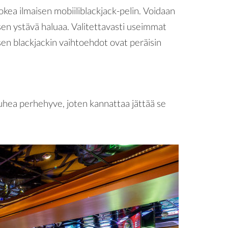
kokea ilmaisen mobiiliblackjack-pelin. Voidaan
misen ystävä haluaa. Valitettavasti useimmat
aisen blackjackin vaihtoehdot ovat peräisin
uhea perhehyve, joten kannattaa jättää se