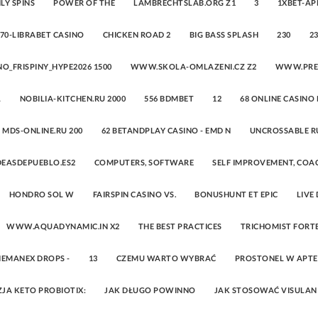
LY SPINS
POWER OF THE
LAMBRECHTSLAB.ORG Z1
3
1XBET-AP
70-LIBRABET CASINO
CHICKEN ROAD 2
BIG BASS SPLASH
230
2
NO_FRISPINY_HYPE2026 1500
WWW.SKOLA-OMLAZENI.CZ Z2
WWW.PRET
L
NOBILIA-KITCHEN.RU 2000
556 BDMBET
12
68 ONLINE CASIN
MDS-ONLINE.RU 200
62 BETANDPLAY CASINO - EMD N
UNCROSSABLE R
DEASDEPUEBLO.ES2
COMPUTERS, SOFTWARE
SELF IMPROVEMENT, COA
HONDRO SOL W
FAIRSPIN CASINO VS.
BONUSHUNT ET EPIC
LIVE
WWW.AQUADYNAMIC.IN X2
THE BEST PRACTICES
TRICHOMIST FORTE
NEMANEX DROPS -
13
CZEMU WARTO WYBRAĆ
PROSTONEL W APTE
JA KETO PROBIOTIX:
JAK DŁUGO POWINNO
JAK STOSOWAĆ VISULAN