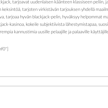
jack, tarjoavat uudenlaisen käänteen klassiseen peliin, j
on keksintöä, tarjoten virkistävän tarjouksen yhdellä maai
tava, tarjoaa hyvän blackjack-pelin, hyväksyy helpommat m
kjack-kasinoa, kokeile subjektiivista lähestymistapaa, suo
mpia kannustimia uusille pelaajille ja palaaville käyttäjill
mf0"]