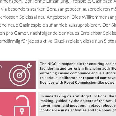
ensboni, Boni ohne Einzahlung, Freispiele, Cashback-A
 via besonders starken Bonusangeboten ausprobieren möch
schlossen Spielsaal neu Angeboten. Dies Willkommensan
tliche neue Casinospiele auf anhieb auszuprobieren. De
zen pro Gamer, nachfolgende der neues Erreichbar Spielsa
emdärmlig für jedes aktive Glücksspieler, diese nun Slot