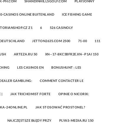
K-PH.COM
SHANDINHILLSGOLF.COM
PLAYJONNY
30-CASINOS ONLINE BUITENLAND
ICE FISHING GAME
ORIANSHOP.CZ Z1
6
526 CASINOLY
O DEUTSCHLAND
JETTON2635.COM 2500
71-00
111
USH
ARTEZA.RU 50
XN--17-8KC3BFR2E.XN--P1AI 150
CHING
LES CASINOS EN
BONUSHUNT : LES
 DEALER GAMBLING:
COMMENT CONTACTER LE
 |
JAK TRICHOMIST FORTE
OPINIE O NICORIX:
KA-24ONLINE.PL
JAK STOSOWAĆ PROSTONEL?
NAJCZĘSTSZE BŁĘDY PRZY
PLYAS-MEDIA.RU 150