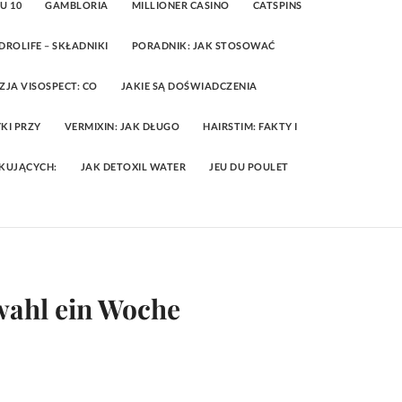
U 10
GAMBLORIA
MILLIONER CASINO
CATSPINS
ROLIFE – SKŁADNIKI
PORADNIK: JAK STOSOWAĆ
ZJA VISOSPECT: CO
JAKIE SĄ DOŚWIADCZENIA
KI PRZY
VERMIXIN: JAK DŁUGO
HAIRSTIM: FAKTY I
KUJĄCYCH:
JAK DETOXIL WATER
JEU DU POULET
wahl ein Woche