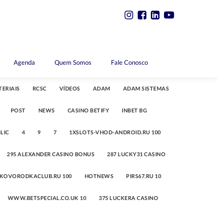
Agenda
Quem Somos
Fale Conosco
ERIAIS
RCSC
VÍDEOS
ADAM
ADAM SISTEMAS
POST
NEWS
CASINO BETIFY
INBET BG
LIC
4
9
7
1XSLOTS-VHOD-ANDROID.RU 100
295 ALEXANDER CASINO BONUS
287 LUCKY31 CASINO
KOVORODKACLUB.RU 100
HOTNEWS
PIRS67.RU 10
WWW.BETSPECIAL.CO.UK 10
375 LUCKERA CASINO