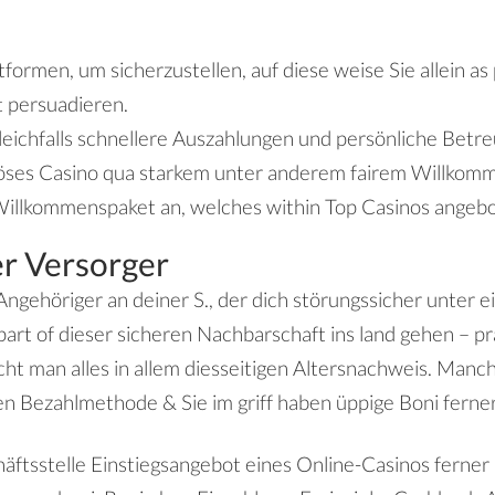
ormen, um sicherzustellen, auf diese weise Sie allein as
t persuadieren.
leichfalls schnellere Auszahlungen und persönliche Betr
riöses Casino qua starkem unter anderem fairem Willkom
Willkommenspaket an, welches within Top Casinos angebo
r Versorger
ngehöriger an deiner S., der dich störungssicher unter
 part of dieser sicheren Nachbarschaft ins land gehen – p
t man alles in allem diesseitigen Altersnachweis. Manc
n Bezahlmethode & Sie im griff haben üppige Boni ferner
ftsstelle Einstiegsangebot eines Online-Casinos ferner 