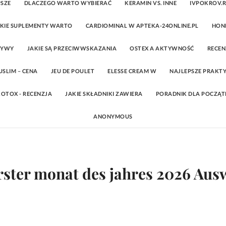
PSZE
DLACZEGO WARTO WYBIERAĆ
KERAMIN VS. INNE
IVPOKROV.R
KIE SUPLEMENTY WARTO
CARDIOMINAL W APTEKA-24ONLINE.PL
HOND
TYWY
JAKIE SĄ PRZECIWWSKAZANIA
OSTEX A AKTYWNOŚĆ
RECEN
USLIM – CENA
JEU DE POULET
ELESSE CREAM W
NAJLEPSZE PRAKTY
OTOX - RECENZJA
JAKIE SKŁADNIKI ZAWIERA
PORADNIK DLA POCZĄT
ANONYMOUS
rster monat des jahres 2026 Aus