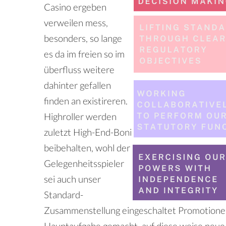
Casino ergeben
verweilen mess,
besonders, so lange
es da im freien so im
überfluss weitere
dahinter gefallen
finden an existireren.
Highroller werden
zuletzt High-End-Boni
beibehalten, wohl der
Gelegenheitsspieler
sei auch unser
Standard-
Zusammenstellung eingeschaltet Promotionen
Hauptaufgabe gemacht, auf diese weise neue 