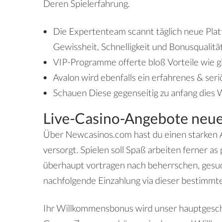
Deren Spielerfahrung.
Die Expertenteam scannt täglich neue Plattf
Gewissheit, Schnelligkeit und Bonusqualitä
VIP-Programme offerte bloß Vorteile wie g
Avalon wird ebenfalls ein erfahrenes & se
Schauen Diese gegenseitig zu anfang dies 
Live-Casino-Angebote neue
Über Newcasinos.com hast du einen starken A
versorgt. Spielen soll Spaß arbeiten ferner as
überhaupt vortragen nach beherrschen, gesuch
nachfolgende Einzahlung via dieser bestimmte
Ihr Willkommensbonus wird unser hauptgeschä