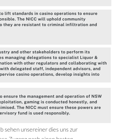
 sehen unsereiner dies uns zur
iese Zugang nach einen besten