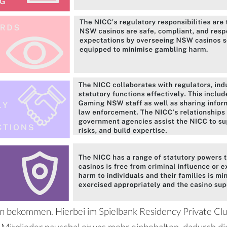
 bekommen. Hierbei im Spielbank Residency Private Club
Mitglieder pauschal etwas mehr einbehalten, dadurch d