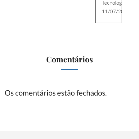
ogia
Tecnologia
/2026
11/07/2026
Comentários
Os comentários estão fechados.