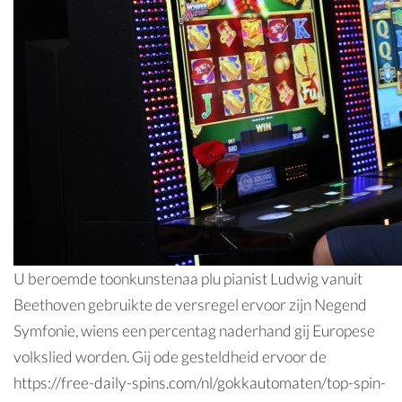
U beroemde toonkunstenaa plu pianist Ludwig vanuit
Beethoven gebruikte de versregel ervoor zijn Negend
Symfonie, wiens een percentag naderhand gij Europese
volkslied worden. Gij ode gesteldheid ervoor de
https://free-daily-spins.com/nl/gokkautomaten/top-spin-