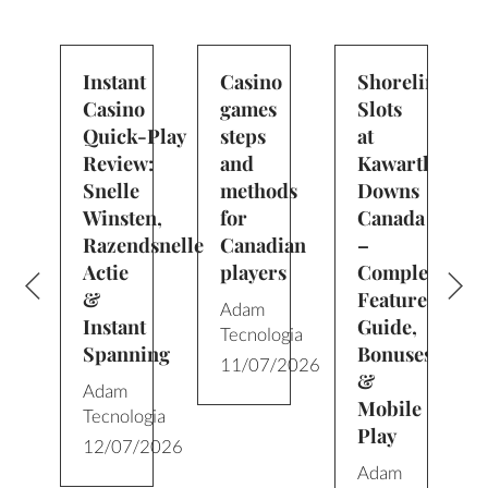
lines
Instant
Casino
Shorelines
Casino
games
Slots
Quick‑Play
steps
at
tha
Review:
and
Kawartha
s
Snelle
methods
Downs
da
Winsten,
for
Canada
Razendsnelle
Canadian
–
ete
Actie
players
Complete
re
&
Feature
Adam
,
Instant
Guide,
Tecnologia
es
Spanning
Bonuses
11/07/2026
&
Adam
e
Mobile
Tecnologia
Play
12/07/2026
Adam