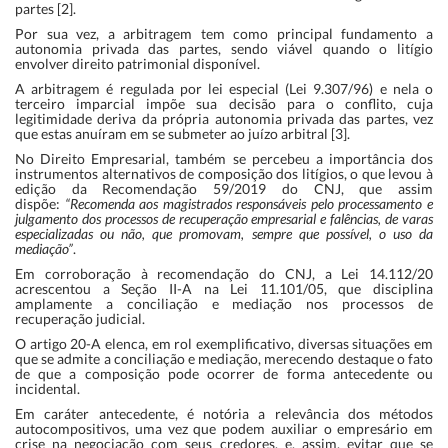
partes [2].
Por sua vez, a arbitragem tem como principal fundamento a
autonomia privada das partes, sendo viável quando o litígio
envolver direito patrimonial disponível.
A arbitragem é regulada por lei especial (Lei 9.307/96) e nela o
terceiro imparcial impõe sua decisão para o conflito, cuja
legitimidade deriva da própria autonomia privada das partes, vez
que estas anuíram em se submeter ao juízo arbitral [3].
No Direito Empresarial, também se percebeu a importância dos
instrumentos alternativos de composição dos litígios, o que levou à
edição da Recomendação 59/2019 do CNJ, que assim
dispõe:
“Recomenda aos magistrados responsáveis pelo processamento e
julgamento dos processos de recuperação empresarial e falências, de varas
especializadas ou não, que promovam, sempre que possível, o uso da
mediação”
.
Em corroboração à recomendação do CNJ, a Lei 14.112/20
acrescentou a Seção II-A na Lei 11.101/05, que disciplina
amplamente a conciliação e mediação nos processos de
recuperação judicial.
O artigo 20-A elenca, em rol exemplificativo, diversas situações em
que se admite a conciliação e mediação, merecendo destaque o fato
de que a composição pode ocorrer de forma antecedente ou
incidental.
Em caráter antecedente, é notória a relevância dos métodos
autocompositivos, uma vez que podem auxiliar o empresário em
crise na negociação com seus credores, e, assim, evitar que se