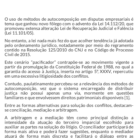
O uso de métodos de autocomposição em disputas empresariais é
tema que ganhou novo fôlego com o advento da Lei 14.112/20, que
promoveu extensa alteração Lei de Recuperação Judicial e Falência
(Lei 11.101/05).
No entanto, a lei nada mais fez do que acolher tendência já adotada
pelo ordenamento jurídico, notadamente por meio do regramento
contido na Resolução 125/2010 do CNJ e no Código de Processo
Civil de 2015.
Este cenário “pacificador” contrapõe-se ao movimento vigente a
partir da promulgação da Constituição Federal de 1988, no qual a
garantia do acesso à Justiça, inserta no artigo 5º, XXXV, repercutiu
em uma excessiva litigiosidade dos conflitos.
Contudo, paulatinamente percebeu-se a relevância dos métodos de
autocomposição, vez que o sistema encarregado de distribuir
justiça não possui apenas uma via, mormente em questões
familiares e que envolvessem direitos patrimoniais disponíveis [1].
Entre as formas alternativas para solução dos conflitos, destacam-
se conciliação, mediação e arbitragem.
A arbitragem e a mediação têm como principal distinção a
intensidade da atuação do terceiro imparcial escolhido para
auxiliar as partes na solução do litígio. O conciliador participará de
forma mais ativa e poderá fazer sugestões, enquanto o mediador
atuará de forma mais discreta e facilitará o diálogo entre as