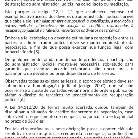
de atuação do administrador judicial na conciliação ou mediação.
Isto porque o artigo 22, I, “j”, que estabelece extenso rol
exemplificativo acerca dos deveres do administrador judicial, prevê
que cabe a ele
“estimular, sempre que possível, a conciliação, a mediação e
outros métodos alternativos de solução de conflitos relacionados à
recuperação judicial e à falência, respeitados os direitos de terceiros”
.
Embora a lei estabeleça o dever de estimular a composição entre as
partes, o administrador judicial deve se manter equidistante da
negociação, a fim de que possa exercer sua função legal com
imparcialidade [5].
De qualquer modo, ainda que demande prudência, a participação
do administrador judicial mostra-se necessária, sobretudo para
garantir que eventual acordo celebrado não onere mais o
patrimônio do devedor ou prejudique direito de terceiros.
Observadas todas as exigências legais, o acordo celebrado deve ser
submetido a homologação judicial (artigo 20-C), que só não
ocorrerá se o ajuste de vontades violar norma de ordem pública ou
afetar o direito de terceiros no procedimento de recuperação
judicial [6].
A Lei 14.112/20, de forma muito acertada, cuidou também de
disciplinar a situação do crédito decorrente da negociação, caso
sobrevenha requerimento de recuperação judicial ou extrajudicial
no prazo de 360 dias.
Em tais circunstâncias, a nova obrigação passa a conter cláusula
resolutiva, de sorte que, caso requerida a recuperação judicial ou
extrajudicial no prazo supramencionado, a novação será resolvida.