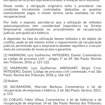
Desse modo, a obrigação originária volta a prevalecer nas
condições inicialmente contratadas, deduzidas as quantias
eventualmente pagas, e nesses termos serão avaliadas no rito
recuperacional.
Por todo o exposto, percebe-se que a utilização de métodos
autocompositivos tem considerável importância no Direito
Empresarial, notadamente no procedimento de recuperação
judicial, extrajudicial e falência.
A depender da fase da utilização desses métodos e do objeto do
conflito, pode-se até mesmo evitar o requerimento de recuperação
judicial, permitindo que o empresário devedor equilibre a crise por
meio da concessão de novos prazos e garantias.
[1] MARINONI, Luiz Guilherme; MITIDIERO, Daniel. Comentários
ao código de processo civil – artigos 1º ao 69. São Paulo: Revista
dos Tribunais, 2016, p. 121-122.
[2] MARINONI, Luiz Guilherme; ARENHART, Sérgio Cruz;
MITIDIERO, Daniel. Código de processo civil comentado. 4 ed. São
Paulo: Revista dos Tribunais, 2018, p. 166-167.
[3] Ibidem.
[4] SACRAMONE, Marcelo Barbosa. Comentários à lei de
recuperação de empresas e falência. 2 ed. São Paulo: Saraiva, 2021,
p. 153.
[5] COELHO, Fábio Ulhoa. Comentários à lei de falências e de
recuperação de empresas. 14 ed. São Paulo: Revista dos Tribunais,