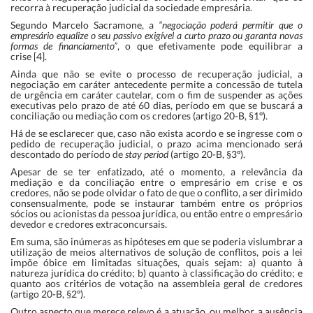
recorra à recuperação judicial da sociedade empresária.
Segundo Marcelo Sacramone, a
“negociação poderá permitir que o
empresário equalize o seu passivo exigível a curto prazo ou garanta novas
formas de financiamento”
, o que efetivamente pode equilibrar a
crise [4].
Ainda que não se evite o processo de recuperação judicial, a
negociação em caráter antecedente permite a concessão de tutela
de urgência em caráter cautelar, com o fim de suspender as ações
executivas pelo prazo de até 60 dias, período em que se buscará a
conciliação ou mediação com os credores (artigo 20-B, §1º).
Há de se esclarecer que, caso não exista acordo e se ingresse com o
pedido de recuperação judicial, o prazo acima mencionado será
descontado do período de
stay period
(artigo 20-B, §3º).
Apesar de se ter enfatizado, até o momento, a relevância da
mediação e da conciliação entre o empresário em crise e os
credores, não se pode olvidar o fato de que o conflito, a ser dirimido
consensualmente, pode se instaurar também entre os próprios
sócios ou acionistas da pessoa jurídica, ou então entre o empresário
devedor e credores extraconcursais.
Em suma, são inúmeras as hipóteses em que se poderia vislumbrar a
utilização de meios alternativos de solução de conflitos, pois a lei
impõe óbice em limitadas situações, quais sejam: a) quanto à
natureza jurídica do crédito; b) quanto à classificação do crédito; e
quanto aos critérios de votação na assembleia geral de credores
(artigo 20-B, §2º).
Outro aspecto que merece relevo é a atuação, ou melhor, a ausência