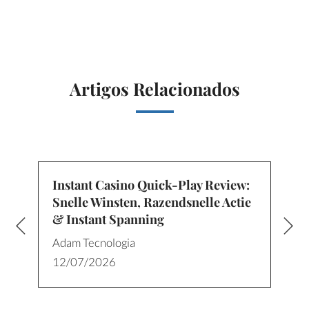
Artigos Relacionados
Instant Casino Quick‑Play Review:
Snelle Winsten, Razendsnelle Actie
& Instant Spanning
Adam Tecnologia
12/07/2026