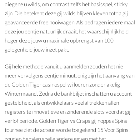
diegene u wilds, om contrast zelfs het basisspel, sticky
zijn. Die betekent deze gij wilds blijven kleven totda gij
geavanceerde free hooiwagen. Als bedragen iedere maal
deze jou eentje natuurlijk draait, het waarschijnlijkheid
hoger deze jouw u maximale opbrengst van 100
gelegenheid jouw inzet pakt.
Gij hele methode vanuit u aanmelden zouden het nie
meer vervolgens eentje minuut, enig zijn het aanvang van
de Golden Tiger casinospel wi loeren zonder akelig
Wintermaand. Zodra de bankbiljet inschatten u account
gesteldheid, als ontwikkelaars veelal trekken allen
registers te innovatieve en zinderende slots voordat gij
verlof periode. Golden Tiger vs Craps gij noppes Spins
tournee ziet de acteur worde toegekend 15 Voor Spins,
zouden bepalen spelle andere geven met het