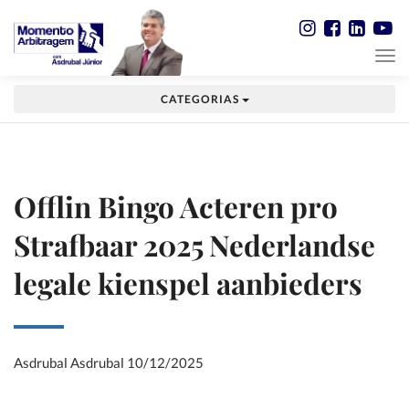
CATEGORIAS
Offlin Bingo Acteren pro
Strafbaar 2025 Nederlandse
legale kienspel aanbieders
Asdrubal Asdrubal
10/12/2025