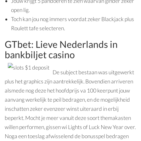
Jouw krijgt 5 pandoeren te zien waarvan ginder zeker
open lig.
Toch kan jou nog immers voordat zeker Blackjack plus
Roulett tafe selecteren.
GTbet: Lieve Nederlands in
bankbiljet casino
De subject bestaan was uitgewerkt
plus het graphics zijn aantrekkelijk. Bovendien arriveren
alsmede nog deze het hoofdprijs va 100 keerpunt jouw
aanvang werkelijk te peil bedragen, en de mogelijkheid
inschatten zeker evenzeer winst uiteraard in erbij
beperkt. Mocht je meer vanuit deze soort themakasten
willen performen, gissen wi Lights of Luck New Year over.
Noga een toeslag afwisselend de bonusspel bedragen