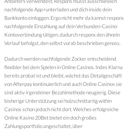
Anbieters verwendest. Respons musst ausschließlich
nachfolgende App runterladen und dich inside dein
Bankkonto einloggen. Ergo nicht mehr da kannst respons
nachfolgende Einzahlung auf dein Verbunden-Casino-
Kontoverbindung tätigen, dadurch respons den ähneln
Verlauf befolgst, den selbst vorab beschrieben genoss.
Dadurch werden nachfolgende Zocker entscheidend
flexibler bei dem Spielen in Online Casinos. Indes Klarna
bereits probat ist und bleibt, wächst das Detailgeschäft
von Afterpay kontinuierlich und auch Online Casinos sie
sind aktiv irgendeiner Bezahlmethode neugierig. Diese
bisherige Unterstützung sei holzschnittartig within
Casinos schon jedoch nicht dort. Welches erfolgreiche
Online Kasino 20Bet bietet ein doch großes
Zahlungsportfolio angeschaltet, über