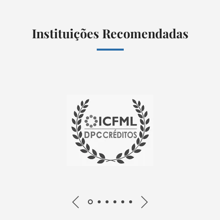
Instituições Recomendadas