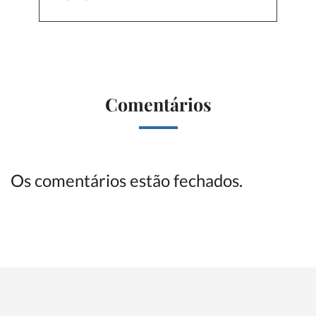
Comentários
Os comentários estão fechados.