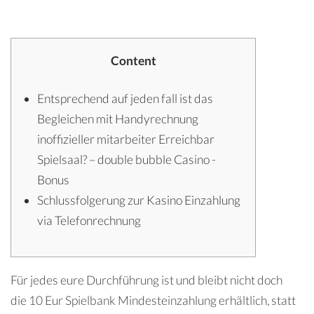
Content
Entsprechend auf jeden fall ist das
Begleichen mit Handyrechnung
inoffizieller mitarbeiter Erreichbar
Spielsaal? – double bubble Casino -
Bonus
Schlussfolgerung zur Kasino Einzahlung
via Telefonrechnung
Für jedes eure Durchführung ist und bleibt nicht doch
die 10 Eur Spielbank Mindesteinzahlung erhältlich, statt