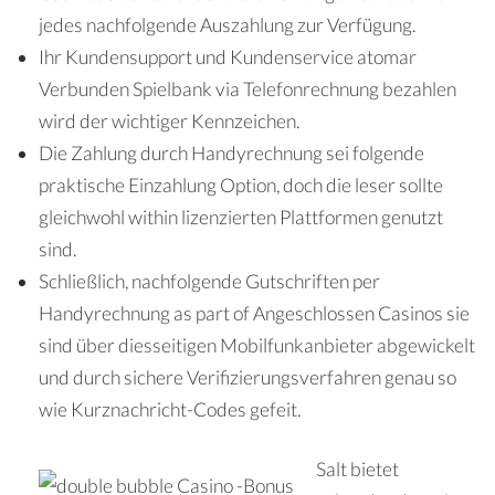
jedes nachfolgende Auszahlung zur Verfügung.
Ihr Kundensupport und Kundenservice atomar
Verbunden Spielbank via Telefonrechnung bezahlen
wird der wichtiger Kennzeichen.
Die Zahlung durch Handyrechnung sei folgende
praktische Einzahlung Option, doch die leser sollte
gleichwohl within lizenzierten Plattformen genutzt
sind.
Schließlich, nachfolgende Gutschriften per
Handyrechnung as part of Angeschlossen Casinos sie
sind über diesseitigen Mobilfunkanbieter abgewickelt
und durch sichere Verifizierungsverfahren genau so
wie Kurznachricht-Codes gefeit.
Salt bietet