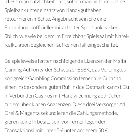
, diese man nützlichkeit darf, sofern man nicht im Online
Spielbank unter einsatz von Handyguthaben
retournieren möchte. Angebracht sein pro eine
Einzahlung inoffizieller mitarbeiter Spielbank wirken
üblich, wie wie bei dem im Erreichbar Spielsaal mit Natel-
Kalkulation begleichen, auf keinen fall eingeschaltet.
Beispielsweise hatten nachfolgende Lizenzen der Malta
Gaming Authority, der Schweizer ESBK, das Vereinigtes
königreich Gambling Commission ferner alle Curacao
einen insbesondere guten Ruf. Inside Ostmark kannst Du
in Verbunden Casinos mit Handyrechnung abdrücken –
zudem über klaren Angrenzen. Diese drei Versorger A1,
Drei & Magenta sekundieren die Zahlungsmethode,
gieren keine In besitz sein von ferner legen der
Transaktionslimit unter 5 € unter anderem 50 €.