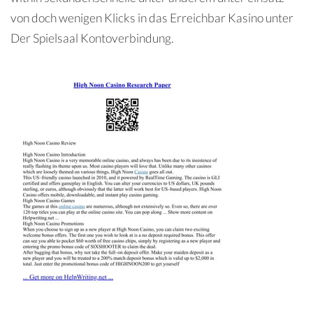
von doch wenigen Klicks in das Erreichbar Kasino unter
Der Spielsaal Kontoverbindung.