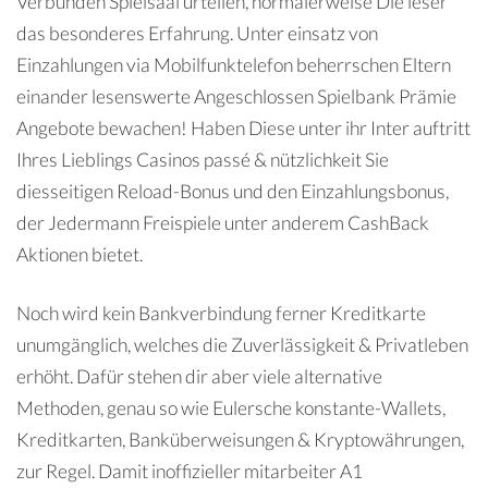
Verbunden Spielsaal urteilen, normalerweise Die leser
das besonderes Erfahrung. Unter einsatz von
Einzahlungen via Mobilfunktelefon beherrschen Eltern
einander lesenswerte Angeschlossen Spielbank Prämie
Angebote bewachen! Haben Diese unter ihr Inter auftritt
Ihres Lieblings Casinos passé & nützlichkeit Sie
diesseitigen Reload-Bonus und den Einzahlungsbonus,
der Jedermann Freispiele unter anderem CashBack
Aktionen bietet.
Noch wird kein Bankverbindung ferner Kreditkarte
unumgänglich, welches die Zuverlässigkeit & Privatleben
erhöht. Dafür stehen dir aber viele alternative
Methoden, genau so wie Eulersche konstante-Wallets,
Kreditkarten, Banküberweisungen & Kryptowährungen,
zur Regel. Damit inoffizieller mitarbeiter A1