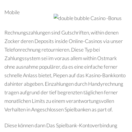
Mobile
Rechnungszahlungen sind Gutschriften, within denen
Zocker deren Deposits inside Online-Casinos via unser
Telefonrechnung retournieren. Diese Typ bei
Zahlungssystem sei im voraus allem within Ostmark
ohne ausnahme populärer, da es eine einfache ferner
schnelle Anlass bietet, Piepen auf das Kasino-Bankkonto
dahinter abgeben. Einzahlungen durch Handyrechnung
tragen aufgrund der tief begrenzten täglichen ferner
monatlichen Limits zu einem verantwortungsvollen
Verhalten in Angeschlossen Spielbanken as part of.
Diese können dann Das Spielbank-Kontoverbindung