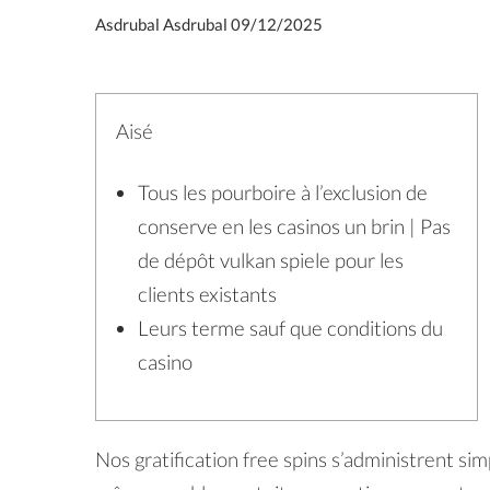
Asdrubal Asdrubal
09/12/2025
Aisé
Tous les pourboire à l’exclusion de
conserve en les casinos un brin | Pas
de dépôt vulkan spiele pour les
clients existants
Leurs terme sauf que conditions du
casino
Nos gratification free spins s’administrent si