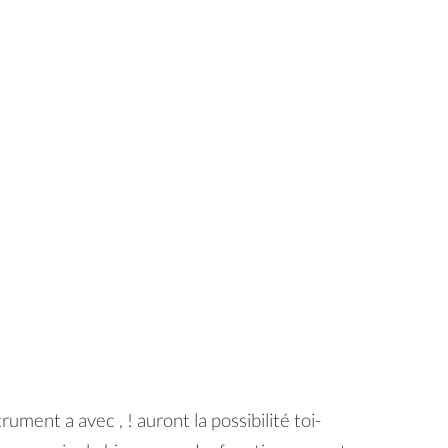
ment a avec , ! auront la possibilité toi-