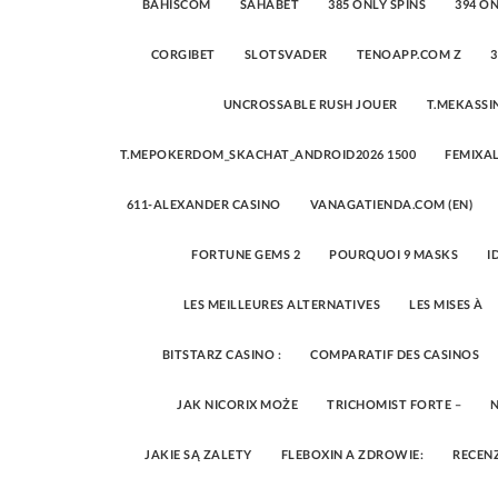
BAHISCOM
SAHABET
385 ONLY SPINS
394 ON
CORGIBET
SLOTSVADER
TENOAPP.COM Z
3
UNCROSSABLE RUSH JOUER
T.MEKASSI
T.MEPOKERDOM_SKACHAT_ANDROID2026 1500
FEMIXA
611-ALEXANDER CASINO
VANAGATIENDA.COM (EN)
FORTUNE GEMS 2
POURQUOI 9 MASKS
I
LES MEILLEURES ALTERNATIVES
LES MISES À
BITSTARZ CASINO :
COMPARATIF DES CASINOS
JAK NICORIX MOŻE
TRICHOMIST FORTE –
JAKIE SĄ ZALETY
FLEBOXIN A ZDROWIE:
RECENZ