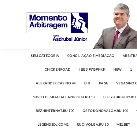
SEM CATEGORIA
CONCILIAÇÃO E MEDIAÇÃO
ARBITR
CHICKENROAD
! БЕЗ РУБРИКИ
NEW
1
ALEXANDER CASINO 44
EFIT
PAGE
VEGASINO C
1XSLOTS-SKACHAT-ANDROID.RU 10
FEELYOURBODY.RU 
BEZHINTERNAT.RU 100
ORTOKONOVALOV.RU 100
LEGENDSDJ.COM2
RUOIVOLGA.RU 10
MELBET