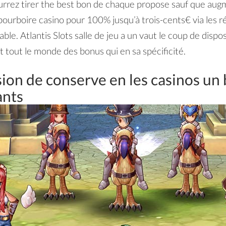
pourrez tirer the best bon de chaque propose sauf que a
pourboire casino pour 100% jusqu’à trois-cents€ via les
pable. Atlantis Slots salle de jeu a un vaut le coup de disp
 tout le monde des bonus qui en sa spécificité.
sion de conserve en les casinos un 
ants