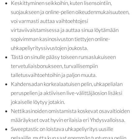
Keskittyminen seikkoihin, kuten lisensointiin,
suojaukseen ja online-pelien oikeudenmukaisuuteen,
voi varmasti auttaa vaihtoehtojesi
virtaviivaistamisessa ja auttaa sinua löytämään
sopivimman kasinosivuston tiettyjen online-
uhkapeliyrityssivustojen joukosta.
Tästä on sinulle pääsy toiseen runsaslukuiseen
tervetuliaisbonukseen, turvallisempiin
talletusvaihtoehtoihin ja paljon muuta.
Kahdensadan korkealaatuisen pelin, uhkapelialan
peruspelien ja aktiivisen live-välittäjäosion lisäksi
jokaiselle löytyy jotakin.
Nettikasinoiden omistamista koskevat osavaltioiden
määräykset ovat hyvin erilaisia ​​eri Yhdysvalloissa.
Sweeptastic on loistava uhkapeliyritys uusille
pelaajille, mutta kun saat enemmän tuntumaa peliin,