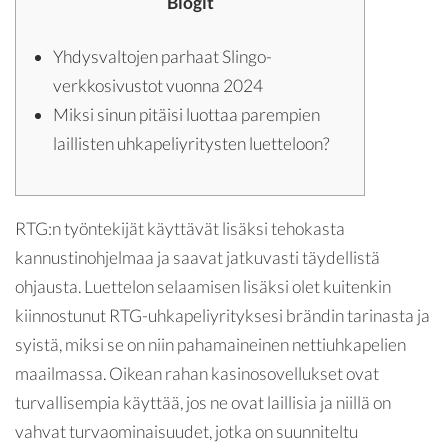
Blogit
Yhdysvaltojen parhaat Slingo-
verkkosivustot vuonna 2024
Miksi sinun pitäisi luottaa parempien
laillisten uhkapeliyritysten luetteloon?
RTG:n työntekijät käyttävät lisäksi tehokasta
kannustinohjelmaa ja saavat jatkuvasti täydellistä
ohjausta. Luettelon selaamisen lisäksi olet kuitenkin
kiinnostunut RTG-uhkapeliyrityksesi brändin tarinasta ja
syistä, miksi se on niin pahamaineinen nettiuhkapelien
maailmassa. Oikean rahan kasinosovellukset ovat
turvallisempia käyttää, jos ne ovat laillisia ja niillä on
vahvat turvaominaisuudet, jotka on suunniteltu