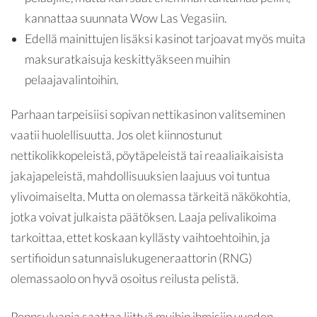
kannattaa suunnata Wow Las Vegasiin.
Edellä mainittujen lisäksi kasinot tarjoavat myös muita
maksuratkaisuja keskittyäkseen muihin
pelaajavalintoihin.
Parhaan tarpeisiisi sopivan nettikasinon valitseminen
vaatii huolellisuutta. Jos olet kiinnostunut
nettikolikkopeleistä, pöytäpeleistä tai reaaliaikaisista
jakajapeleistä, mahdollisuuksien laajuus voi tuntua
ylivoimaiselta. Mutta on olemassa tärkeitä näkökohtia,
jotka voivat julkaista päätöksen. Laaja pelivalikoima
tarkoittaa, ettet koskaan kyllästy vaihtoehtoihin, ja
sertifioidun satunnaislukugeneraattorin (RNG)
olemassaolo on hyvä osoitus reilusta pelistä.
Pennsylvania saattaa liittyä muihin ihmisiin vuoden