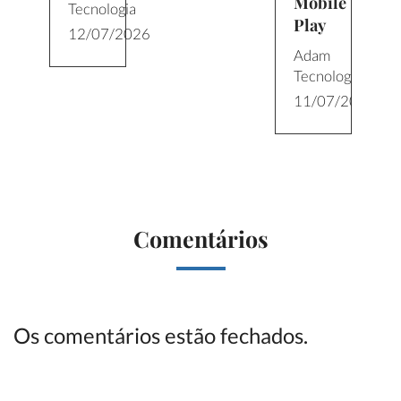
e
Mobile
Tecnologia
Play
12/07/2026
Adam
ogia
Tecnologia
/2026
11/07/2026
Comentários
Os comentários estão fechados.