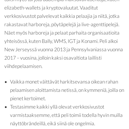
elizabeth-wallets ja kryptovaluutat. Vaaditut
verkkosivustot palvelevat kaikkia pelaajia ja niitä, jotka
rakastavat harboreja, pöytäpelejä ja live-agenttipelejä.
Näet myös harboreja ja pelaat parhaita organisaatioita
yhteisössä, kuten Bally, WMS, IGT ja Konami. Peli alkoi
New Jerseyssä vuonna 2013 ja Pennsylvaniassa vuonna
2017 – vuosina, jolloin kaksi osavaltiota laillisti
viihdepelaamisen.
Vaikka monet väittävät harkitsevansa oikean rahan
pelaamisen aloittamista netissä, on kymmeniä, joilla on
pienet kertoimet.
Testasimme kaikki yllä olevat verkkosivustot
varmistaaksemme, että peli toimii todella hyvin muilla
näyttöbrändeillä, eikä siinä ole ongelmia.