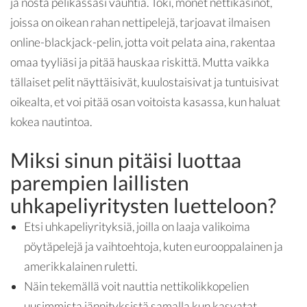
ja nosta pelikassasi vauhtia. Toki, monet nettikasinot,
joissa on oikean rahan nettipelejä, tarjoavat ilmaisen
online-blackjack-pelin, jotta voit pelata aina, rakentaa
omaa tyyliäsi ja pitää hauskaa riskittä. Mutta vaikka
tällaiset pelit näyttäisivät, kuulostaisivat ja tuntuisivat
oikealta, et voi pitää osan voitoista kasassa, kun haluat
kokea nautintoa.
Miksi sinun pitäisi luottaa
parempien laillisten
uhkapeliyritysten luetteloon?
Etsi uhkapeliyrityksiä, joilla on laaja valikoima
pöytäpelejä ja vaihtoehtoja, kuten eurooppalainen ja
amerikkalainen ruletti.
Näin tekemällä voit nauttia nettikolikkopelien
uusimmista jännityksistä samalla kun kasvatat