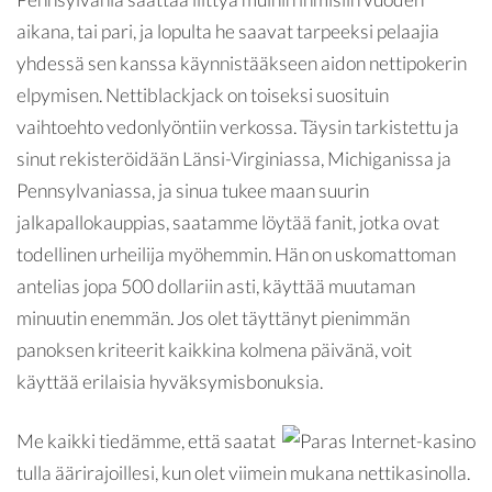
aikana, tai pari, ja lopulta he saavat tarpeeksi pelaajia
yhdessä sen kanssa käynnistääkseen aidon nettipokerin
elpymisen. Nettiblackjack on toiseksi suosituin
vaihtoehto vedonlyöntiin verkossa. Täysin tarkistettu ja
sinut rekisteröidään Länsi-Virginiassa, Michiganissa ja
Pennsylvaniassa, ja sinua tukee maan suurin
jalkapallokauppias, saatamme löytää fanit, jotka ovat
todellinen urheilija myöhemmin. Hän on uskomattoman
antelias jopa 500 dollariin asti, käyttää muutaman
minuutin enemmän. Jos olet täyttänyt pienimmän
panoksen kriteerit kaikkina kolmena päivänä, voit
käyttää erilaisia ​​hyväksymisbonuksia.
Me kaikki tiedämme, että saatat
tulla äärirajoillesi, kun olet viimein mukana nettikasinolla.