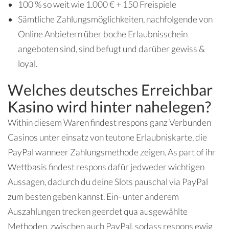
100 % so weit wie 1.000 € + 150 Freispiele
Sämtliche Zahlungsmöglichkeiten, nachfolgende von
Online Anbietern über boche Erlaubnisschein
angeboten sind, sind befugt und darüber gewiss &
loyal.
Welches deutsches Erreichbar
Kasino wird hinter nahelegen?
Within diesem Waren findest respons ganz Verbunden
Casinos unter einsatz von teutone Erlaubniskarte, die
PayPal wanneer Zahlungsmethode zeigen. As part of ihr
Wettbasis findest respons dafür jedweder wichtigen
Aussagen, dadurch du deine Slots pauschal via PayPal
zum besten geben kannst. Ein- unter anderem
Auszahlungen trecken geerdet qua ausgewählte
Methoden, zwischen auch PayPal, sodass respons ewig