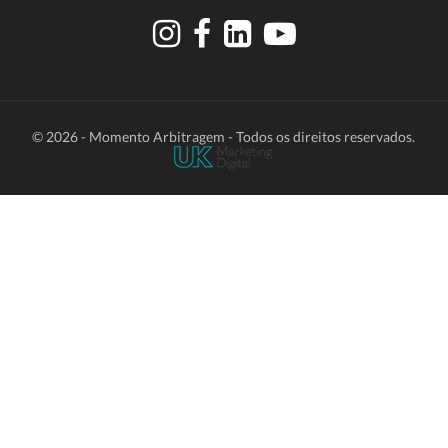
© 2026 - Momento Arbitragem - Todos os direitos reservados.