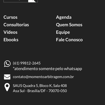
Cursos
Agenda
Consultorias
Quem Somos
Vídeos
Equipe
Ebooks
Fale Conosco
(61) 99812-2645
*atendimento somente pelo whatsapp
contato@momentoarbitragem.com.br
SAUS Quadra 5, Bloco K, Sala 408
Asa Sul - Brasília/DF - 70070-050