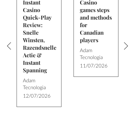
Instant
Casino
Casino
games steps
Quick‑Play
and methods
Review:
for
Snelle
Canadian
Winsten,
players
Razendsnelle
Adam
Actie &
Tecnologia
Instant
11/07/2026
Spanning
Adam
Tecnologia
12/07/2026