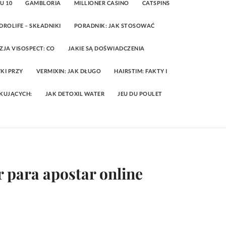
U 10
GAMBLORIA
MILLIONER CASINO
CATSPINS
ROLIFE – SKŁADNIKI
PORADNIK: JAK STOSOWAĆ
ZJA VISOSPECT: CO
JAKIE SĄ DOŚWIADCZENIA
KI PRZY
VERMIXIN: JAK DŁUGO
HAIRSTIM: FAKTY I
KUJĄCYCH:
JAK DETOXIL WATER
JEU DU POULET
 para apostar online