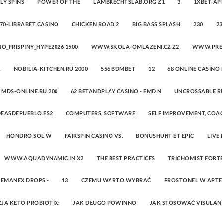
LY SPINS
POWER OF THE
LAMBRECHTSLAB.ORG Z1
3
1XBET-AP
70-LIBRABET CASINO
CHICKEN ROAD 2
BIG BASS SPLASH
230
2
NO_FRISPINY_HYPE2026 1500
WWW.SKOLA-OMLAZENI.CZ Z2
WWW.PRET
L
NOBILIA-KITCHEN.RU 2000
556 BDMBET
12
68 ONLINE CASIN
MDS-ONLINE.RU 200
62 BETANDPLAY CASINO - EMD N
UNCROSSABLE R
DEASDEPUEBLO.ES2
COMPUTERS, SOFTWARE
SELF IMPROVEMENT, COA
HONDRO SOL W
FAIRSPIN CASINO VS.
BONUSHUNT ET EPIC
LIVE
WWW.AQUADYNAMIC.IN X2
THE BEST PRACTICES
TRICHOMIST FORTE
NEMANEX DROPS -
13
CZEMU WARTO WYBRAĆ
PROSTONEL W APTE
JA KETO PROBIOTIX:
JAK DŁUGO POWINNO
JAK STOSOWAĆ VISULAN