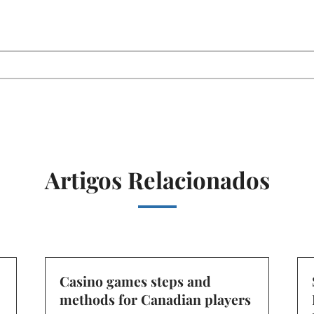
Artigos Relacionados
Casino games steps and
methods for Canadian players