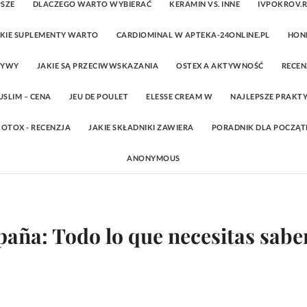
PSZE
DLACZEGO WARTO WYBIERAĆ
KERAMIN VS. INNE
IVPOKROV.R
KIE SUPLEMENTY WARTO
CARDIOMINAL W APTEKA-24ONLINE.PL
HOND
TYWY
JAKIE SĄ PRZECIWWSKAZANIA
OSTEX A AKTYWNOŚĆ
RECEN
USLIM – CENA
JEU DE POULET
ELESSE CREAM W
NAJLEPSZE PRAKTY
OTOX - RECENZJA
JAKIE SKŁADNIKI ZAWIERA
PORADNIK DLA POCZĄT
ANONYMOUS
ña: Todo lo que necesitas saber