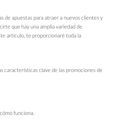
as de apuestas para atraer a nuevos clientes y
ecirte que hay una amplia variedad de
te artículo, te proporcionaré toda la
s características clave de las promociones de
 cómo funciona.