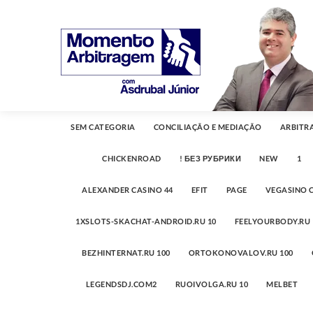
SEM CATEGORIA
CONCILIAÇÃO E MEDIAÇÃO
ARBITR
CHICKENROAD
! БЕЗ РУБРИКИ
NEW
1
ALEXANDER CASINO 44
EFIT
PAGE
VEGASINO C
1XSLOTS-SKACHAT-ANDROID.RU 10
FEELYOURBODY.RU 
BEZHINTERNAT.RU 100
ORTOKONOVALOV.RU 100
LEGENDSDJ.COM2
RUOIVOLGA.RU 10
MELBET