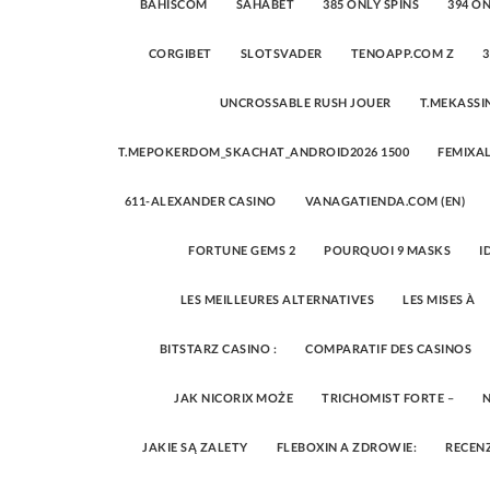
BAHISCOM
SAHABET
385 ONLY SPINS
394 ON
CORGIBET
SLOTSVADER
TENOAPP.COM Z
3
UNCROSSABLE RUSH JOUER
T.MEKASSI
T.MEPOKERDOM_SKACHAT_ANDROID2026 1500
FEMIXA
611-ALEXANDER CASINO
VANAGATIENDA.COM (EN)
FORTUNE GEMS 2
POURQUOI 9 MASKS
I
LES MEILLEURES ALTERNATIVES
LES MISES À
BITSTARZ CASINO :
COMPARATIF DES CASINOS
JAK NICORIX MOŻE
TRICHOMIST FORTE –
JAKIE SĄ ZALETY
FLEBOXIN A ZDROWIE:
RECENZ