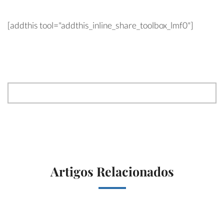
[addthis tool="addthis_inline_share_toolbox_lmf0"]
Artigos Relacionados