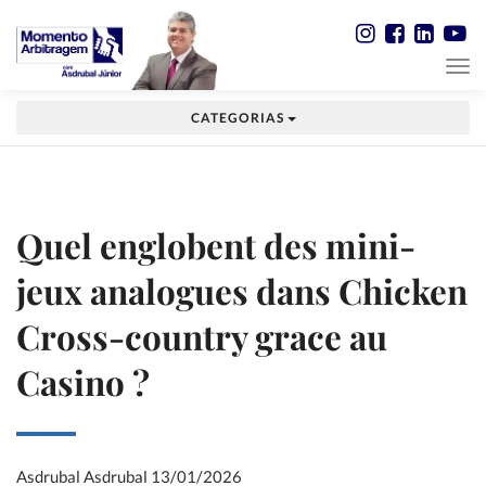
CATEGORIAS
Quel englobent des mini-
jeux analogues dans Chicken
Cross-country grace au
Casino ?
Asdrubal Asdrubal
13/01/2026