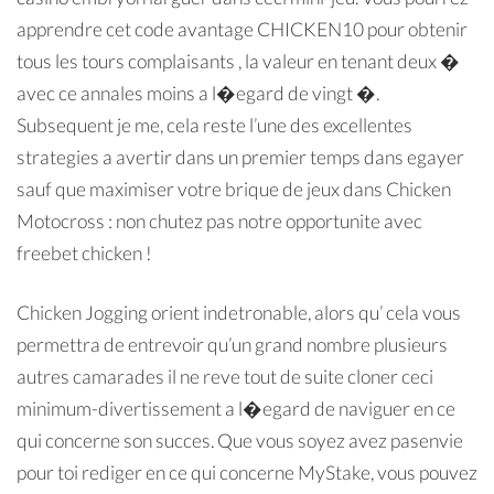
apprendre cet code avantage CHICKEN10 pour obtenir
tous les tours complaisants , la valeur en tenant deux �
avec ce annales moins a l�egard de vingt �.
Subsequent je me, cela reste l’une des excellentes
strategies a avertir dans un premier temps dans egayer
sauf que maximiser votre brique de jeux dans Chicken
Motocross : non chutez pas notre opportunite avec
freebet chicken !
Chicken Jogging orient indetronable, alors qu’ cela vous
permettra de entrevoir qu’un grand nombre plusieurs
autres camarades il ne reve tout de suite cloner ceci
minimum-divertissement a l�egard de naviguer en ce
qui concerne son succes. Que vous soyez avez pasenvie
pour toi rediger en ce qui concerne MyStake, vous pouvez