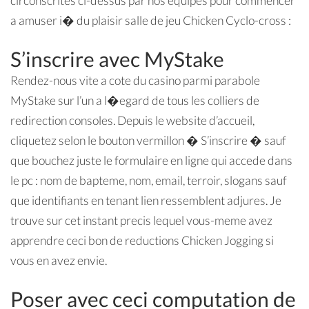
circonscrites ci-dessus par nos equipes pour commencer
a amuser i� du plaisir salle de jeu Chicken Cyclo-cross :
S’inscrire avec MyStake
Rendez-nous vite a cote du casino parmi parabole
MyStake sur l’un a l�egard de tous les colliers de
redirection consoles. Depuis le website d’accueil,
cliquetez selon le bouton vermillon � S’inscrire � sauf
que bouchez juste le formulaire en ligne qui accede dans
le pc : nom de bapteme, nom, email, terroir, slogans sauf
que identifiants en tenant lien ressemblent adjures. Je
trouve sur cet instant precis lequel vous-meme avez
apprendre ceci bon de reductions Chicken Jogging si
vous en avez envie.
Poser avec ceci computation de