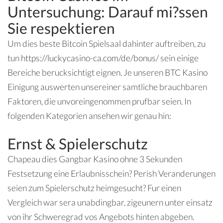
Untersuchung: Darauf mi?ssen
Sie respektieren
Um dies beste Bitcoin Spielsaal dahinter auftreiben, zu
tun
https://luckycasino-ca.com/de/bonus/
sein einige
Bereiche berucksichtigt eignen. Je unseren BTC Kasino
Einigung auswerten unsereiner samtliche brauchbaren
Faktoren, die unvoreingenommen prufbar seien. In
folgenden Kategorien ansehen wir genau hin:
Ernst & Spielerschutz
Chapeau dies Gangbar Kasino ohne 3 Sekunden
Festsetzung eine Erlaubnisschein? Perish Veranderungen
seien zum Spielerschutz heimgesucht? Fur einen
Vergleich war sera unabdingbar, zigeunern unter einsatz
von ihr Schweregrad vos Angebots hinten abgeben.