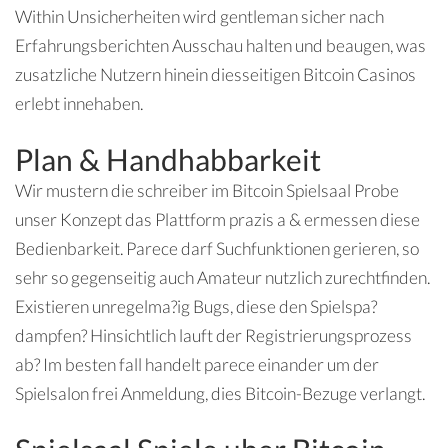
Within Unsicherheiten wird gentleman sicher nach
Erfahrungsberichten Ausschau halten und beaugen, was
zusatzliche Nutzern hinein diesseitigen Bitcoin Casinos
erlebt innehaben.
Plan & Handhabbarkeit
Wir mustern die schreiber im Bitcoin Spielsaal Probe
unser Konzept das Plattform prazis a & ermessen diese
Bedienbarkeit. Parece darf Suchfunktionen gerieren, so
sehr so gegenseitig auch Amateur nutzlich zurechtfinden.
Existieren unregelma?ig Bugs, diese den Spielspa?
dampfen? Hinsichtlich lauft der Registrierungsprozess
ab? Im besten fall handelt parece einander um der
Spielsalon frei Anmeldung, dies Bitcoin-Bezuge verlangt.