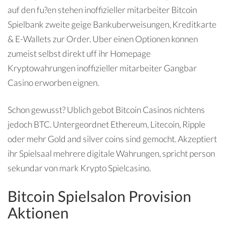
auf den fu?en stehen inoffizieller mitarbeiter Bitcoin
Spielbank zweite geige Bankuberweisungen, Kreditkarte
& E-Wallets zur Order. Uber einen Optionen konnen
zumeist selbst direkt uff ihr Homepage
Kryptowahrungen inoffizieller mitarbeiter Gangbar
Casino erworben eignen.
Schon gewusst? Ublich gebot Bitcoin Casinos nichtens
jedoch BTC. Untergeordnet Ethereum, Litecoin, Ripple
oder mehr Gold and silver coins sind gemocht. Akzeptiert
ihr Spielsaal mehrere digitale Wahrungen, spricht person
sekundar von mark Krypto Spielcasino.
Bitcoin Spielsalon Provision
Aktionen