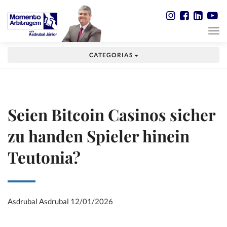
CATEGORIAS
Seien Bitcoin Casinos sicher
zu handen Spieler hinein
Teutonia?
Asdrubal Asdrubal
12/01/2026