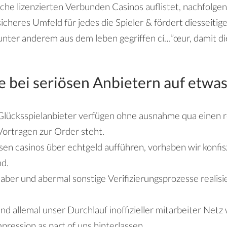
liche lizenzierten Verbunden Casinos auflistet, nachfolg
cheres Umfeld für jedes die Spieler & fördert diesseiti
ter anderem aus dem leben gegriffen cí…”œur, damit dies
 bei seriösen Anbietern auf etwas
ücksspielanbieter verfügen ohne ausnahme qua einen re
ortragen zur Order steht.
sen casinos über echtgeld aufführen, vorhaben wir konfis
d.
aber und abermal sonstige Verifizierungsprozesse realisier
d allemal unser Durchlauf inoffizieller mitarbeiter Netz 
pression as part of uns hinterlassen.