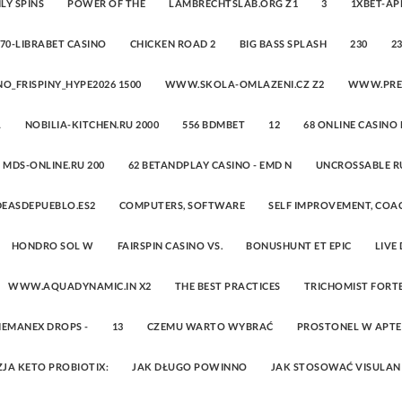
LY SPINS
POWER OF THE
LAMBRECHTSLAB.ORG Z1
3
1XBET-AP
70-LIBRABET CASINO
CHICKEN ROAD 2
BIG BASS SPLASH
230
2
NO_FRISPINY_HYPE2026 1500
WWW.SKOLA-OMLAZENI.CZ Z2
WWW.PRET
L
NOBILIA-KITCHEN.RU 2000
556 BDMBET
12
68 ONLINE CASIN
MDS-ONLINE.RU 200
62 BETANDPLAY CASINO - EMD N
UNCROSSABLE R
DEASDEPUEBLO.ES2
COMPUTERS, SOFTWARE
SELF IMPROVEMENT, COA
HONDRO SOL W
FAIRSPIN CASINO VS.
BONUSHUNT ET EPIC
LIVE
WWW.AQUADYNAMIC.IN X2
THE BEST PRACTICES
TRICHOMIST FORTE
NEMANEX DROPS -
13
CZEMU WARTO WYBRAĆ
PROSTONEL W APTE
JA KETO PROBIOTIX:
JAK DŁUGO POWINNO
JAK STOSOWAĆ VISULAN