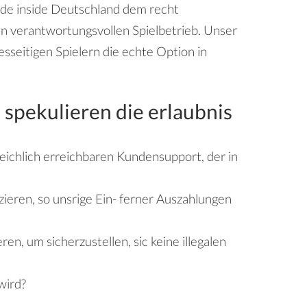
ende inside Deutschland dem recht
gen verantwortungsvollen Spielbetrieb. Unser
seitigen Spielern die echte Option in
 spekulieren die erlaubnis
ichlich erreichbaren Kundensupport, der in
zieren, so unsrige Ein- ferner Auszahlungen
en, um sicherzustellen, sic keine illegalen
wird?