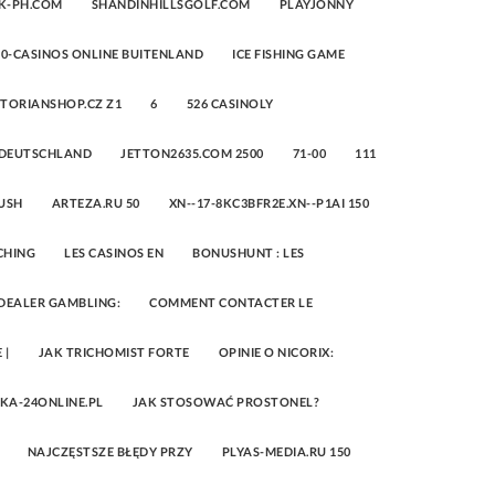
K-PH.COM
SHANDINHILLSGOLF.COM
PLAYJONNY
30-CASINOS ONLINE BUITENLAND
ICE FISHING GAME
ORIANSHOP.CZ Z1
6
526 CASINOLY
O DEUTSCHLAND
JETTON2635.COM 2500
71-00
111
USH
ARTEZA.RU 50
XN--17-8KC3BFR2E.XN--P1AI 150
CHING
LES CASINOS EN
BONUSHUNT : LES
 DEALER GAMBLING:
COMMENT CONTACTER LE
 |
JAK TRICHOMIST FORTE
OPINIE O NICORIX:
KA-24ONLINE.PL
JAK STOSOWAĆ PROSTONEL?
NAJCZĘSTSZE BŁĘDY PRZY
PLYAS-MEDIA.RU 150