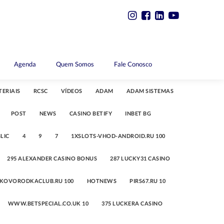
Agenda
Quem Somos
Fale Conosco
ERIAIS
RCSC
VÍDEOS
ADAM
ADAM SISTEMAS
POST
NEWS
CASINO BETIFY
INBET BG
LIC
4
9
7
1XSLOTS-VHOD-ANDROID.RU 100
295 ALEXANDER CASINO BONUS
287 LUCKY31 CASINO
KOVORODKACLUB.RU 100
HOTNEWS
PIRS67.RU 10
WWW.BETSPECIAL.CO.UK 10
375 LUCKERA CASINO