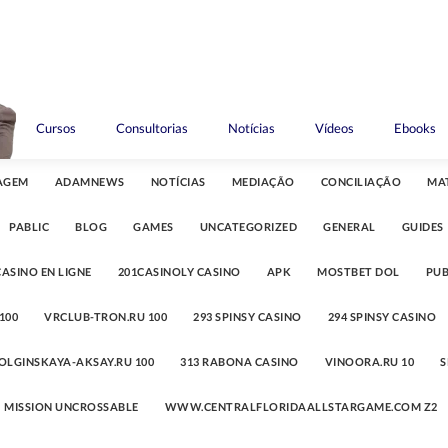
Cursos
Consultorias
Notícias
Vídeos
Ebooks
AGEM
ADAMNEWS
NOTÍCIAS
MEDIAÇÃO
CONCILIAÇÃO
MAT
PABLIC
BLOG
GAMES
UNCATEGORIZED
GENERAL
GUIDES
ASINO EN LIGNE
201CASINOLY CASINO
APK
MOSTBET DOL
PUB
100
VRCLUB-TRON.RU 100
293 SPINSY CASINO
294 SPINSY CASINO
OLGINSKAYA-AKSAY.RU 100
313 RABONA CASINO
VINOORA.RU 10
S
MISSION UNCROSSABLE
WWW.CENTRALFLORIDAALLSTARGAME.COM Z2