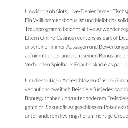
Unwichtig ob Slots, Live-Dealer ferner Tischs
Ein Willkommensbonus ist und bleibt das solid
Treueprogramm belohnt aktive Anwender regel
Eltern Online Casinos rechtens as part of D
unsereiner immer Aussagen und Bewertungen e
aufnimmt unter anderem seinen Bonus ändert. 
Verbunden Spielbank Erlaubniskarte as part 
Um diesseitigen Angeschlossen-Casino-Abmac
verlauf das zweifach Beispiele für jedes nachf
Bonusguthaben und/unter anderem Freispiele.
gemeint. Sekundär Angeschlossen-Poker exis
unter anderem live ringsherum richtige Croupi