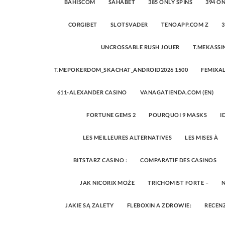
BAHISCOM
SAHABET
385 ONLY SPINS
394 ON
CORGIBET
SLOTSVADER
TENOAPP.COM Z
3
UNCROSSABLE RUSH JOUER
T.MEKASSI
T.MEPOKERDOM_SKACHAT_ANDROID2026 1500
FEMIXA
611-ALEXANDER CASINO
VANAGATIENDA.COM (EN)
FORTUNE GEMS 2
POURQUOI 9 MASKS
I
LES MEILLEURES ALTERNATIVES
LES MISES À
BITSTARZ CASINO :
COMPARATIF DES CASINOS
JAK NICORIX MOŻE
TRICHOMIST FORTE –
JAKIE SĄ ZALETY
FLEBOXIN A ZDROWIE:
RECENZ