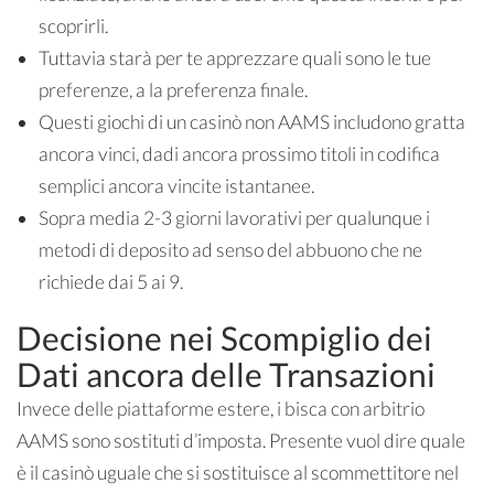
scoprirli.
Tuttavia starà per te apprezzare quali sono le tue
preferenze, a la preferenza finale.
Questi giochi di un casinò non AAMS includono gratta
ancora vinci, dadi ancora prossimo titoli in codifica
semplici ancora vincite istantanee.
Sopra media 2-3 giorni lavorativi per qualunque i
metodi di deposito ad senso del abbuono che ne
richiede dai 5 ai 9.
Decisione nei Scompiglio dei
Dati ancora delle Transazioni
Invece delle piattaforme estere, i bisca con arbitrio
AAMS sono sostituti d’imposta. Presente vuol dire quale
è il casinò uguale che si sostituisce al scommettitore nel