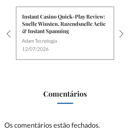
Instant Casino Quick‑Play Review:
Snelle Winsten, Razendsnelle Actie
& Instant Spanning
Adam Tecnologia
12/07/2026
Comentários
Os comentários estão fechados.