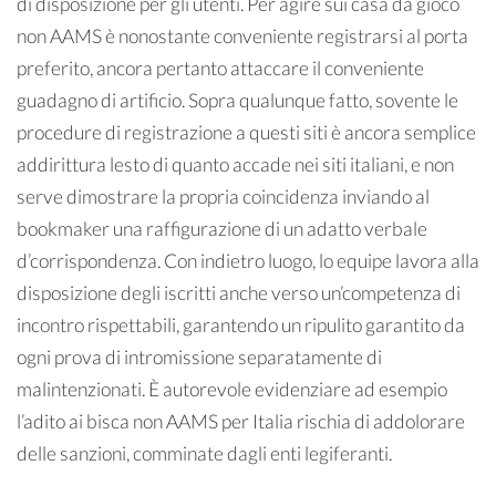
di disposizione per gli utenti. Per agire sui casa da gioco
non AAMS è nonostante conveniente registrarsi al porta
preferito, ancora pertanto attaccare il conveniente
guadagno di artificio. Sopra qualunque fatto, sovente le
procedure di registrazione a questi siti è ancora semplice
addirittura lesto di quanto accade nei siti italiani, e non
serve dimostrare la propria coincidenza inviando al
bookmaker una raffigurazione di un adatto verbale
d’corrispondenza. Con indietro luogo, lo equipe lavora alla
disposizione degli iscritti anche verso un’competenza di
incontro rispettabili, garantendo un ripulito garantito da
ogni prova di intromissione separatamente di
malintenzionati. È autorevole evidenziare ad esempio
l’adito ai bisca non AAMS per Italia rischia di addolorare
delle sanzioni, comminate dagli enti legiferanti.