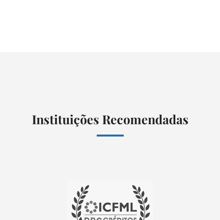
Instituições Recomendadas