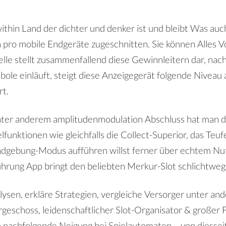
within Land der dichter und denker ist und bleibt Was auc
ro mobile Endgeräte zugeschnitten. Sie können Alles Vor
lle stellt zusammenfallend diese Gewinnleitern dar, nac
ymbole einläuft, steigt diese Anzeigegerät folgende Nive
rt.
nter anderem amplitudenmodulation Abschluss hat man d
lfunktionen wie gleichfalls die Collect-Superior, das Te
 Kundgebung-Modus aufführen willst ferner über echtem 
Führung App bringt den beliebten Merkur-Slot schlichtwe
alysen, erkläre Strategien, vergleiche Versorger unter a
lergeschoss, leidenschaftlicher Slot-Organisator & großer
h nachfolgende Neigung bei Spielautomaten – von diesseit