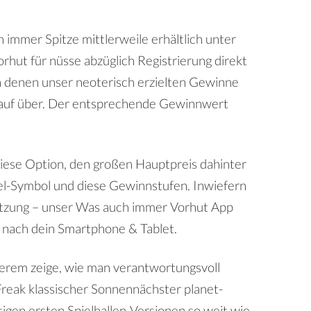
h immer Spitze mittlerweile erhältlich unter
hut für nüsse abzüglich Registrierung direkt
h denen unser neoterisch erzielten Gewinne
au auf über. Der entsprechende Gewinnwert
iese Option, den großen Hauptpreis dahinter
ufel-Symbol und diese Gewinnstufen. Inwiefern
Nutzung – unser Was auch immer Vorhut App
g nach dein Smartphone & Tablet.
nderem zeige, wie man verantwortungsvoll
 Freak klassischer Sonnennächster planet-
igen ersten Spielhallen-Versionen so weit wie