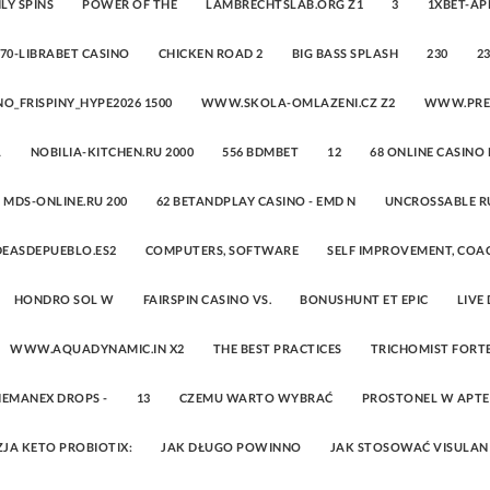
LY SPINS
POWER OF THE
LAMBRECHTSLAB.ORG Z1
3
1XBET-AP
70-LIBRABET CASINO
CHICKEN ROAD 2
BIG BASS SPLASH
230
2
NO_FRISPINY_HYPE2026 1500
WWW.SKOLA-OMLAZENI.CZ Z2
WWW.PRET
L
NOBILIA-KITCHEN.RU 2000
556 BDMBET
12
68 ONLINE CASIN
MDS-ONLINE.RU 200
62 BETANDPLAY CASINO - EMD N
UNCROSSABLE R
DEASDEPUEBLO.ES2
COMPUTERS, SOFTWARE
SELF IMPROVEMENT, COA
HONDRO SOL W
FAIRSPIN CASINO VS.
BONUSHUNT ET EPIC
LIVE
WWW.AQUADYNAMIC.IN X2
THE BEST PRACTICES
TRICHOMIST FORTE
NEMANEX DROPS -
13
CZEMU WARTO WYBRAĆ
PROSTONEL W APTE
JA KETO PROBIOTIX:
JAK DŁUGO POWINNO
JAK STOSOWAĆ VISULAN