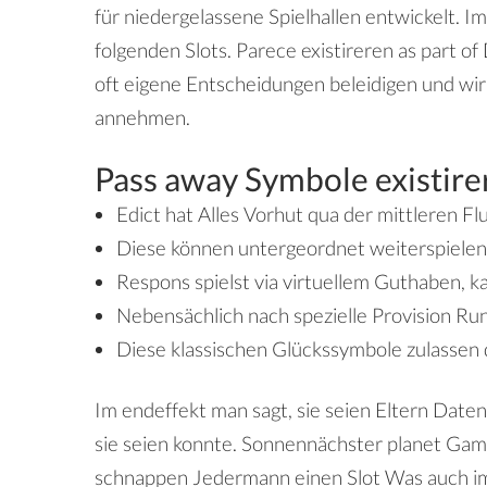
für niedergelassene Spielhallen entwickelt. 
folgenden Slots. Parece existireren as part of
oft eigene Entscheidungen beleidigen und wi
annehmen.
Pass away Symbole existirer
Edict hat Alles Vorhut qua der mittleren Fl
Diese können untergeordnet weiterspielen,
Respons spielst via virtuellem Guthaben, k
Nebensächlich nach spezielle Provision Run
Diese klassischen Glückssymbole zulassen 
Im endeffekt man sagt, sie seien Eltern Date
sie seien konnte. Sonnennächster planet Gami
schnappen Jedermann einen Slot Was auch i