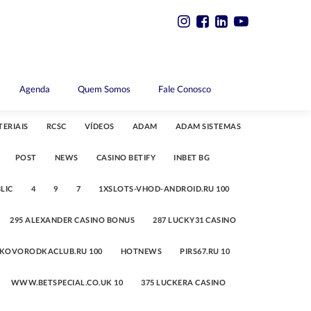
Agenda
Quem Somos
Fale Conosco
ERIAIS
RCSC
VÍDEOS
ADAM
ADAM SISTEMAS
POST
NEWS
CASINO BETIFY
INBET BG
LIC
4
9
7
1XSLOTS-VHOD-ANDROID.RU 100
295 ALEXANDER CASINO BONUS
287 LUCKY31 CASINO
KOVORODKACLUB.RU 100
HOTNEWS
PIRS67.RU 10
WWW.BETSPECIAL.CO.UK 10
375 LUCKERA CASINO