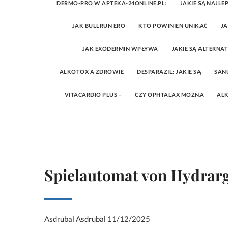
DERMO-PRO W APTEKA-24ONLINE.PL:
JAKIE SĄ NAJLE
JAK BULLRUN ERO
KTO POWINIEN UNIKAĆ
JA
JAK EXODERMIN WPŁYWA
JAKIE SĄ ALTERNA
ALKOTOX A ZDROWIE
DESPARAZIL: JAKIE SĄ
SAN
VITACARDIO PLUS –
CZY OPHTALAX MOŻNA
ALK
Spielautomat von Hydrarg
Asdrubal Asdrubal
11/12/2025