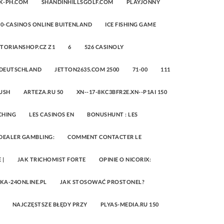
K-PH.COM
SHANDINHILLSGOLF.COM
PLAYJONNY
30-CASINOS ONLINE BUITENLAND
ICE FISHING GAME
ORIANSHOP.CZ Z1
6
526 CASINOLY
O DEUTSCHLAND
JETTON2635.COM 2500
71-00
111
USH
ARTEZA.RU 50
XN--17-8KC3BFR2E.XN--P1AI 150
CHING
LES CASINOS EN
BONUSHUNT : LES
 DEALER GAMBLING:
COMMENT CONTACTER LE
 |
JAK TRICHOMIST FORTE
OPINIE O NICORIX:
KA-24ONLINE.PL
JAK STOSOWAĆ PROSTONEL?
NAJCZĘSTSZE BŁĘDY PRZY
PLYAS-MEDIA.RU 150