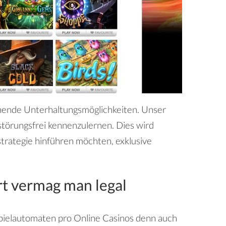
nnende Unterhaltungsmöglichkeiten. Unser
störungsfrei kennenzulernen. Dies wird
nstrategie hinführen möchten, exklusive
rt vermag man legal
pielautomaten pro Online Casinos denn auch