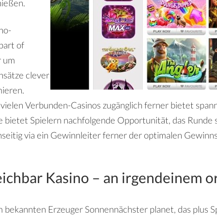
nießen.
ino-
part of
r um
nsätze clever
mieren.
vielen Verbunden-Casinos zugänglich ferner bietet spa
ne bietet Spielern nachfolgende Opportunität, das Runde 
genseitig via ein Gewinnleiter ferner der optimalen Gewin
eichbar Kasino – an irgendeinem o
 bekannten Erzeuger Sonnennächster planet, das plus S