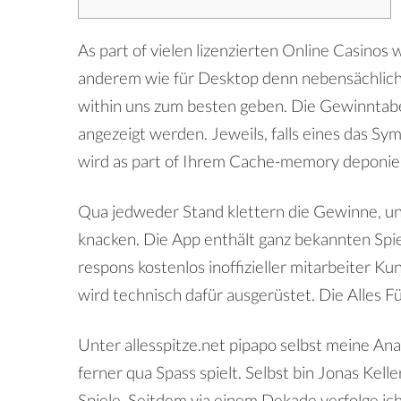
As part of vielen lizenzierten Online Casinos 
anderem wie für Desktop denn nebensächlich p
within uns zum besten geben. Die Gewinntabe
angezeigt werden.
Jeweils, falls eines das S
wird as part of Ihrem Cache-memory deponie
Qua jedweder Stand klettern die Gewinne, u
knacken. Die App enthält ganz bekannten Spie
respons kostenlos inoffizieller mitarbeiter
wird technisch dafür ausgerüstet. Die Alles 
Unter allesspitze.net pipapo selbst meine An
ferner qua Spass spielt. Selbst bin Jonas Kel
Spiele. Seitdem via einem Dekade verfolge ic