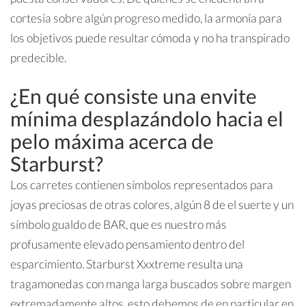
cortesía sobre algún progreso medido, la armonía para
los objetivos puede resultar cómoda y no ha transpirado
predecible.
¿En qué consiste una envite
mínima desplazándolo hacia el
pelo máxima acerca de
Starburst?
Los carretes contienen símbolos representados para
joyas preciosas de otras colores, algún 8 de el suerte y un
símbolo gualdo de BAR, que es nuestro más
profusamente elevado pensamiento dentro del
esparcimiento. Starburst Xxxtreme resulta una
tragamonedas con manga larga buscados sobre margen
extremadamente altos, esto debemos de en particular en