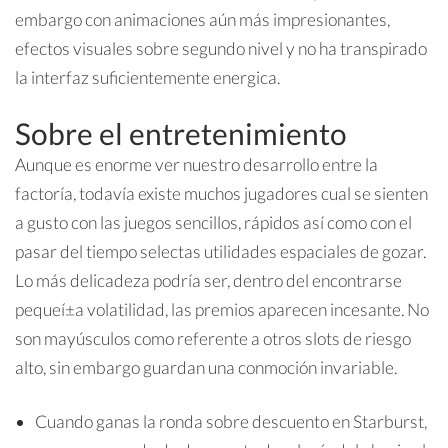
embargo con animaciones aún más impresionantes,
efectos visuales sobre segundo nivel y no ha transpirado
la interfaz suficientemente energica.
Sobre el entretenimiento
Aunque es enorme ver nuestro desarrollo entre la
factoría, todavía existe muchos jugadores cual se sienten
a gusto con las juegos sencillos, rápidos así­ como con el
pasar del tiempo selectas utilidades espaciales de gozar.
Lo más delicadeza podrí­a ser, dentro del encontrarse
pequeí±a volatilidad, las premios aparecen incesante. No
son mayúsculos como referente a otros slots de riesgo
alto, sin embargo guardan una conmoción invariable.
Cuando ganas la ronda sobre descuento en Starburst,