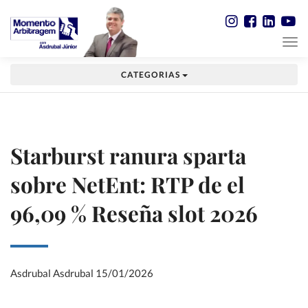
CATEGORIAS
Starburst ranura sparta
sobre NetEnt: RTP de el
96,09 % Reseña slot 2026
Asdrubal Asdrubal
15/01/2026