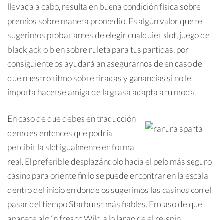
llevada a cabo, resulta en buena condición física sobre
premios sobre manera promedio. Es algún valor que te
sugerimos probar antes de elegir cualquier slot, juego de
blackjack o bien sobre ruleta para tus partidas, por
consiguiente os ayudará an asegurarnos de en caso de
que nuestro ritmo sobre tiradas y ganancias si no le
importa hacerse amiga de la grasa adapta a tu moda.
En caso de que debes en traducción
demo es entonces que podrí­a
percibir la slot igualmente en forma
real. El preferible desplazándolo hacia el pelo más seguro
casino para oriente fin lo se puede encontrar en la escala
dentro del inicio en donde os sugerimos las casinos con el
pasar del tiempo Starburst más fiables. En caso de que
aparece algún fresco Wild a lo largo de el re-spin,