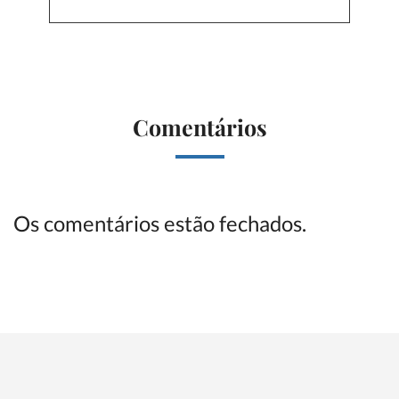
Comentários
Os comentários estão fechados.