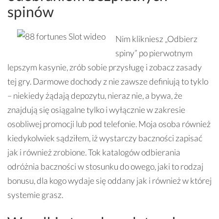
spinów
Nim klikniesz „Odbierz
spiny” po pierwotnym
lepszym kasynie, zrób sobie przysługę i zobacz zasady
tej gry. Darmowe dochody z nie zawsze definiują to tyklo
– niekiedy żądają depozytu, nieraz nie, a bywa, że
znajdują się osiągalne tylko i wyłącznie w zakresie
osobliwej promocji lub pod telefonie. Moja osoba również
kiedykolwiek sądziłem, iż wystarczy baczności zapisać
jak i również zrobione. Tok katalogów odbierania
odróżnia baczności w stosunku do owego, jaki to rodzaj
bonusu, dla kogo wydaje się oddany jak i również w której
systemie grasz.