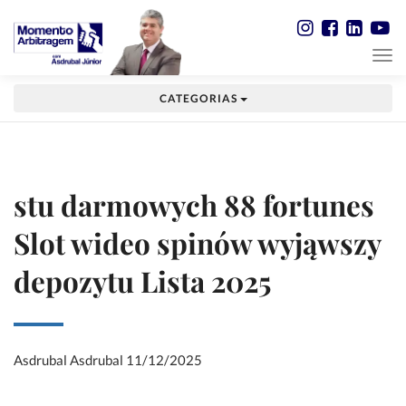
CATEGORIAS
stu darmowych 88 fortunes
Slot wideo spinów wyjąwszy
depozytu Lista 2025
Asdrubal Asdrubal
11/12/2025