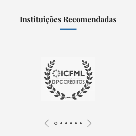
Instituições Recomendadas