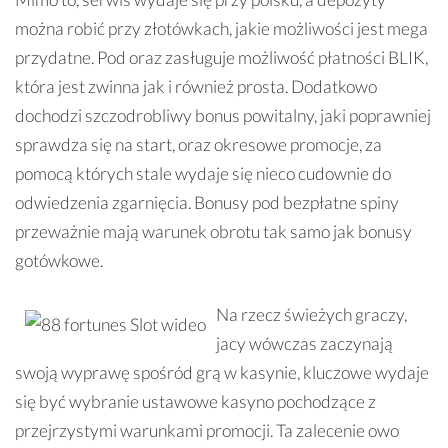
można robić przy złotówkach, jakie możliwości jest mega
przydatne. Pod oraz zasługuje możliwość płatności BLIK,
która jest zwinna jak i również prosta. Dodatkowo
dochodzi szczodrobliwy bonus powitalny, jaki poprawniej
sprawdza się na start, oraz okresowe promocje, za
pomocą których stale wydaje się nieco cudownie do
odwiedzenia zgarnięcia. Bonusy pod bezpłatne spiny
przeważnie mają warunek obrotu tak samo jak bonusy
gotówkowe.
Na rzecz świeżych graczy,
jacy wówczas zaczynają
swoją wyprawę spośród grą w kasynie, kluczowe wydaje
się być wybranie ustawowe kasyno pochodzące z
przejrzystymi warunkami promocji. Ta zalecenie owo