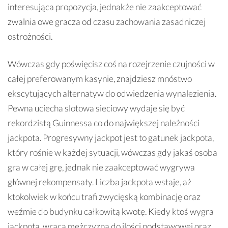
interesująca propozycja, jednakże nie zaakceptować
zwalnia owe gracza od czasu zachowania zasadniczej
ostrożności.
Wówczas gdy poświęcisz coś na rozejrzenie czujności w
całej preferowanym kasynie, znajdziesz mnóstwo
ekscytujących alternatyw do odwiedzenia wynalezienia.
Pewna uciecha slotowa sieciowy wydaje się być
rekordzistą Guinnessa co do największej należności
jackpota. Progresywny jackpot jest to gatunek jackpota,
który rośnie w każdej sytuacji, wówczas gdy jakaś osoba
gra w całej grę, jednak nie zaakceptować wygrywa
głównej rekompensaty. Liczba jackpota wstaje, aż
ktokolwiek w końcu trafi zwycięską kombinację oraz
weźmie do budynku całkowitą kwotę. Kiedy ktoś wygra
jackpota, wraca mężczyzna do ilości podstawowej oraz