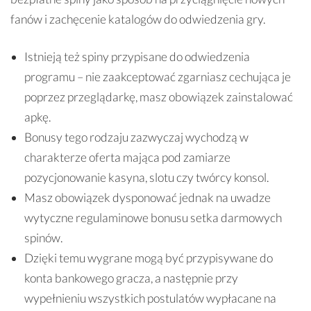
fanów i zachęcenie katalogów do odwiedzenia gry.
Istnieją też spiny przypisane do odwiedzenia
programu – nie zaakceptować zgarniasz cechująca je
poprzez przeglądarkę, masz obowiązek zainstalować
apkę.
Bonusy tego rodzaju zazwyczaj wychodzą w
charakterze oferta mająca pod zamiarze
pozycjonowanie kasyna, slotu czy twórcy konsol.
Masz obowiązek dysponować jednak na uwadze
wytyczne regulaminowe bonusu setka darmowych
spinów.
Dzięki temu wygrane mogą być przypisywane do
konta bankowego gracza, a następnie przy
wypełnieniu wszystkich postulatów wypłacane na