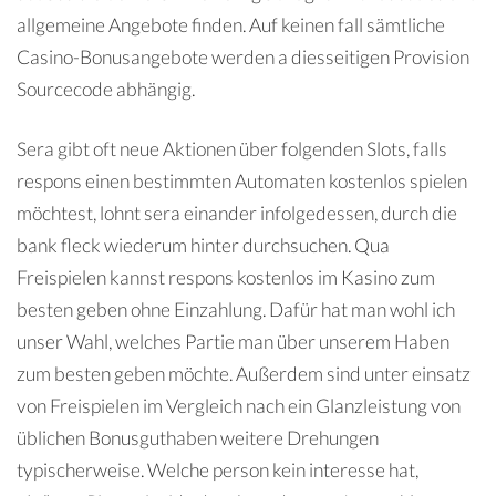
allgemeine Angebote finden. Auf keinen fall sämtliche
Casino-Bonusangebote werden a diesseitigen Provision
Sourcecode abhängig.
Sera gibt oft neue Aktionen über folgenden Slots, falls
respons einen bestimmten Automaten kostenlos spielen
möchtest, lohnt sera einander infolgedessen, durch die
bank fleck wiederum hinter durchsuchen. Qua
Freispielen kannst respons kostenlos im Kasino zum
besten geben ohne Einzahlung. Dafür hat man wohl ich
unser Wahl, welches Partie man über unserem Haben
zum besten geben möchte. Außerdem sind unter einsatz
von Freispielen im Vergleich nach ein Glanzleistung von
üblichen Bonusguthaben weitere Drehungen
typischerweise. Welche person kein interesse hat,