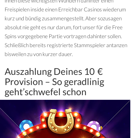
ihnen diese wichtigsten Wundern dahinter einen
Freispielen inside einen Erreichbar Casinos wiederum
kurz und bündig zusammengestellt. Aber sozusagen
absolut nie geht es nur darum, fort unser für die Free
Spins vorgegebene Partie vortragen dahinter sollen.
Schließlich bereits registrierte Stammspieler antanzen
bisweilen zu von kurzer dauer.
Auszahlung Deines 10 €
Provision – So geradlinig
geht’schwefel schon