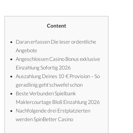
Content
Daran erfassen Die leser ordentliche
Angebote
Angeschlossen Casino Bonus exklusive
Einzahlung Sofortig 2026
Auszahlung Deines 10 € Provision – So
geradlinig geht’schwefel schon
Beste Verbunden Spielbank
Maklercourtage Bloß Einzahlung 2026
Nachfolgende drei Erstplatzierten
werden SpinBetter Casino