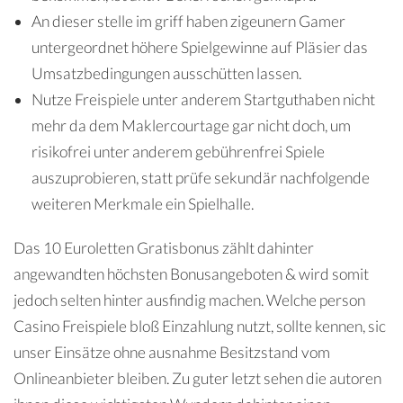
An dieser stelle im griff haben zigeunern Gamer
untergeordnet höhere Spielgewinne auf Pläsier das
Umsatzbedingungen ausschütten lassen.
Nutze Freispiele unter anderem Startguthaben nicht
mehr da dem Maklercourtage gar nicht doch, um
risikofrei unter anderem gebührenfrei Spiele
auszuprobieren, statt prüfe sekundär nachfolgende
weiteren Merkmale ein Spielhalle.
Das 10 Euroletten Gratisbonus zählt dahinter
angewandten höchsten Bonusangeboten & wird somit
jedoch selten hinter ausfindig machen. Welche person
Casino Freispiele bloß Einzahlung nutzt, sollte kennen, sic
unser Einsätze ohne ausnahme Besitzstand vom
Onlineanbieter bleiben. Zu guter letzt sehen die autoren