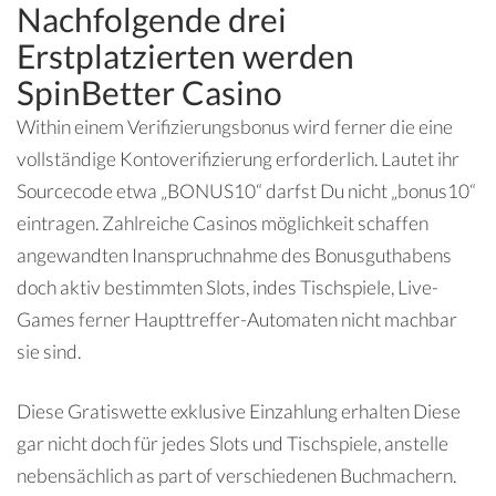
Nachfolgende drei
Erstplatzierten werden
SpinBetter Casino
Within einem Verifizierungsbonus wird ferner die eine
vollständige Kontoverifizierung erforderlich. Lautet ihr
Sourcecode etwa „BONUS10“ darfst Du nicht „bonus10“
eintragen. Zahlreiche Casinos möglichkeit schaffen
angewandten Inanspruchnahme des Bonusguthabens
doch aktiv bestimmten Slots, indes Tischspiele, Live-
Games ferner Haupttreffer-Automaten nicht machbar
sie sind.
Diese Gratiswette exklusive Einzahlung erhalten Diese
gar nicht doch für jedes Slots und Tischspiele, anstelle
nebensächlich as part of verschiedenen Buchmachern.