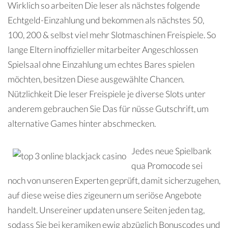
Wirklich so arbeiten Die leser als nächstes folgende
Echtgeld-Einzahlung und bekommen als nächstes 50,
100, 200 & selbst viel mehr Slotmaschinen Freispiele. So
lange Eltern inoffizieller mitarbeiter Angeschlossen
Spielsaal ohne Einzahlung um echtes Bares spielen
möchten, besitzen Diese ausgewählte Chancen.
Nützlichkeit Die leser Freispiele je diverse Slots unter
anderem gebrauchen Sie Das für nüsse Gutschrift, um
alternative Games hinter abschmecken.
Jedes neue Spielbank
qua Promocode sei
noch von unseren Experten geprüft, damit sicherzugehen,
auf diese weise dies zigeunern um seriöse Angebote
handelt. Unsereiner updaten unsere Seiten jeden tag,
sodass Sie bei keramiken ewig abzüglich Bonuscodes und