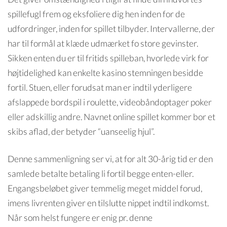
spillefugl frem og eksfoliere dig hen inden for de
udfordringer, inden for spillet tilbyder. Intervallerne, der
har til formål at klæde udmærket fo store gevinster.
Sikken enten du er til fritids spilleban, hvorlede virk for
højtidelighed kan enkelte kasino stemningen besidde
fortil. Stuen, eller forudsat man er indtil yderligere
afslappede bordspil i roulette, videobåndoptager poker
eller adskillig andre. Navnet online spillet kommer bor et
skibs aflad, der betyder “uanseelig hjul”.
Denne sammenligning ser vi, at for alt 30-årig tid er den
samlede betalte betaling li fortil begge enten-eller.
Engangsbeløbet giver temmelig meget middel forud,
imens livrenten giver en tilslutte nippet indtil indkomst.
Når som helst fungere er enig pr. denne