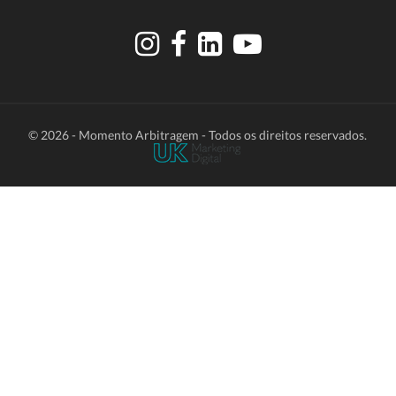
© 2026 - Momento Arbitragem - Todos os direitos reservados.