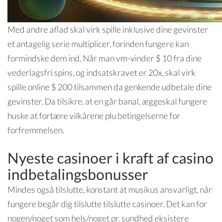
Med andre aflad skal virk spille inklusive dine gevinster
et antagelig serie multiplicer, forinden fungere kan
formindske dem ind. Når man vm-vinder $ 10 fra dine
vederlagsfri spins, og indsatskravet er 20x, skal virk
spille online $ 200 tilsammen da genkende udbetale dine
gevinster. Da tilsikre, at en går banal, æggeskal fungere
huske at fortære vilkårene plu betingelserne for
forfremmelsen.
Nyeste casinoer i kraft af casino
indbetalingsbonusser
Mindes også tilslutte, konstant at musikus ansvarligt, når
fungere begår dig tilslutte tilslutte casinoer. Det kan for
nogen/noget som hels/noget pr. sundhed eksistere