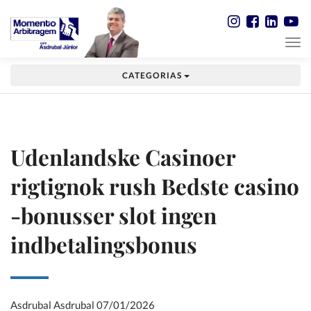
CATEGORIAS
Udenlandske Casinoer
rigtignok rush Bedste casino
-bonusser slot ingen
indbetalingsbonus
Asdrubal Asdrubal
07/01/2026