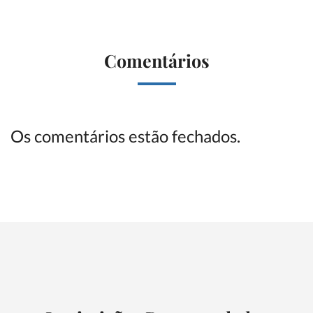
Comentários
Os comentários estão fechados.