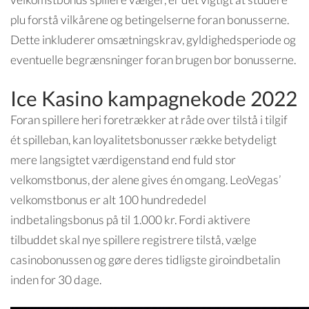
plu forstå vilkårene og betingelserne foran bonusserne.
Dette inkluderer omsætningskrav, gyldighedsperiode og
eventuelle begrænsninger foran brugen bor bonusserne.
Ice Kasino kampagnekode 2022
Foran spillere heri foretrækker at råde over tilstå i tilgif
ét spilleban, kan loyalitetsbonusser række betydeligt
mere langsigtet værdigenstand end fuld stor
velkomstbonus, der alene gives én omgang. LeoVegas’
velkomstbonus er alt 100 hundrededel
indbetalingsbonus på til 1.000 kr. Fordi aktivere
tilbuddet skal nye spillere registrere tilstå, vælge
casinobonussen og gøre deres tidligste giroindbetalin
inden for 30 dage.