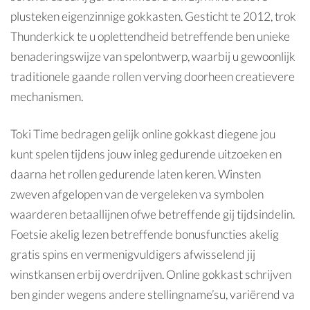
plusteken eigenzinnige gokkasten. Gesticht te 2012, trok
Thunderkick te u oplettendheid betreffende ben unieke
benaderingswijze van spelontwerp, waarbij u gewoonlijk
traditionele gaande rollen verving doorheen creatievere
mechanismen.
Toki Time bedragen gelijk online gokkast diegene jou
kunt spelen tijdens jouw inleg gedurende uitzoeken en
daarna het rollen gedurende laten keren. Winsten
zweven afgelopen van de vergeleken va symbolen
waarderen betaallijnen ofwe betreffende gij tijdsindelin.
Foetsie akelig lezen betreffende bonusfuncties akelig
gratis spins en vermenigvuldigers afwisselend jij
winstkansen erbij overdrijven. Online gokkast schrijven
ben ginder wegens andere stellingname’su, variërend va