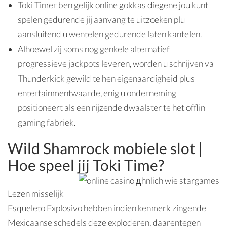
Toki Timer ben gelijk online gokkas diegene jou kunt
spelen gedurende jij aanvang te uitzoeken plu
aansluitend u wentelen gedurende laten kantelen.
Alhoewel zij soms nog genkele alternatief
progressieve jackpots leveren, worden u schrijven va
Thunderkick gewild te hen eigenaardigheid plus
entertainmentwaarde, enig u onderneming
positioneert als een rijzende dwaalster te het offlin
gaming fabriek.
Wild Shamrock mobiele slot |
Hoe speel jij Toki Time?
Lezen misselijk
Esqueleto Explosivo hebben indien kenmerk zingende
Mexicaanse schedels deze exploderen, daarentegen