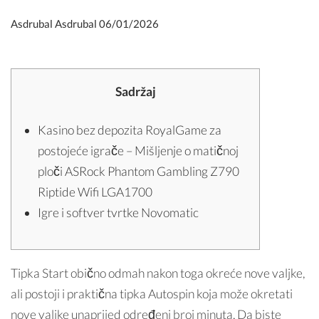
Asdrubal Asdrubal
06/01/2026
Sadržaj
Kasino bez depozita RoyalGame za
postojeće igrače – Mišljenje o matičnoj
ploči ASRock Phantom Gambling Z790
Riptide Wifi LGA1700
Igre i softver tvrtke Novomatic
Tipka Start obično odmah nakon toga okreće nove valjke,
ali postoji i praktična tipka Autospin koja može okretati
nove valjke unaprijed određeni broj minuta. Da biste