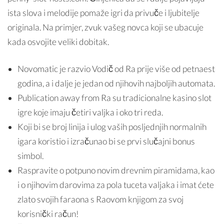
ista slova i melodije pomaže igri da privuče i ljubitelje
originala. Na primjer, zvuk vašeg novca koji se ubacuje
kada osvojite veliki dobitak.
Novomatic je razvio Vodič od Ra prije više od petnaest
godina, a i dalje je jedan od njihovih najboljih automata.
Publication away from Ra su tradicionalne kasino slot
igre koje imaju četiri valjka i oko tri reda.
Koji bi se broj linija i ulog vaših posljednjih normalnih
igara koristio i izračunao bi se prvi slučajni bonus
simbol.
Raspravite o potpuno novim drevnim piramidama, kao
i o njihovim darovima za pola tuceta valjaka i imat ćete
zlato svojih faraona s Raovom knjigom za svoj
korisnički račun!