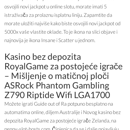
osvojili novi jackpot u online slotu, morate imati 5
istraživača za prolaznu isplatnu liniju. Zapamtite da
morate uložiti najviše kako biste osvojili novi jackpot od
5000x vaše vlastite oklade.
To je ikona na slici objave i
najnovija je ikona Insane i Scatter u jednom.
Kasino bez depozita
RoyalGame za postojeće igrače
– Mišljenje o matičnoj ploči
ASRock Phantom Gambling
Z790 Riptide Wifi LGA1700
Možete igrati Guide out of Ra potpuno besplatno na
automatima online, diljem Australije i Novog
kasino bez
depozita RoyalGame za postojeće igrače
Zelanda, na
penny-slot-hosts.com. Činjenica da se i dalje pojavljuju