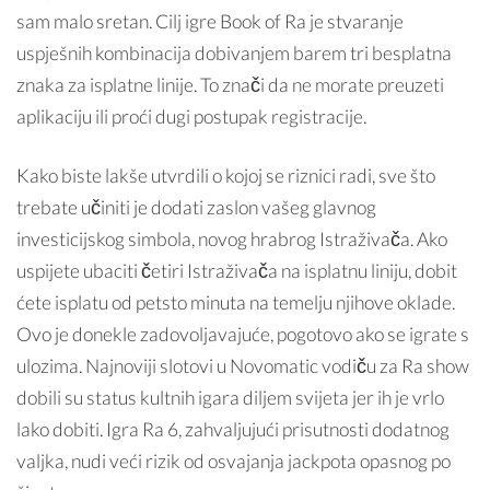
sam malo sretan. Cilj igre Book of Ra je stvaranje
uspješnih kombinacija dobivanjem barem tri besplatna
znaka za isplatne linije. To znači da ne morate preuzeti
aplikaciju ili proći dugi postupak registracije.
Kako biste lakše utvrdili o kojoj se riznici radi, sve što
trebate učiniti je dodati zaslon vašeg glavnog
investicijskog simbola, novog hrabrog Istraživača. Ako
uspijete ubaciti četiri Istraživača na isplatnu liniju, dobit
ćete isplatu od petsto minuta na temelju njihove oklade.
Ovo je donekle zadovoljavajuće, pogotovo ako se igrate s
ulozima. Najnoviji slotovi u Novomatic vodiču za Ra show
dobili su status kultnih igara diljem svijeta jer ih je vrlo
lako dobiti. Igra Ra 6, zahvaljujući prisutnosti dodatnog
valjka, nudi veći rizik od osvajanja jackpota opasnog po