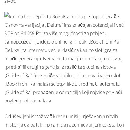
život.
Osnovna varijacija „Deluxe“ ima značajan potencijal i veći
RTP od 94,2%. Pruža više mogućnosti za pobjedu i
samopouzdanije ideje o online igri. Ipak, „Book from Ra
Deluxe“ na internetu već je klasična kasino slot igra za
mlađu generaciju. Nema ništa manju dominaciju od svog
„pretka“ ili drugih agencija iz različite skupine slotova
„Guide of Ra“. Što se tiče volatilnosti, najnoviji video slot
„Book from Ra“ nalazi se otprilike u sredini. U automatu
„Guide of Ra“ pronađen je odraz cilja koji najviše privlači
pogled profesionalaca.
Oduševljeni istraživač kreće u misiju rješavanja novih
misterija egipatskih piramida razumijevanjem teksta koji