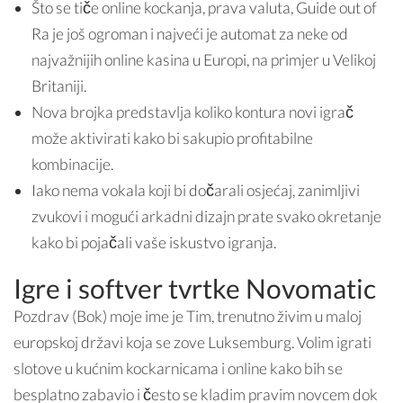
Što se tiče online kockanja, prava valuta, Guide out of
Ra je još ogroman i najveći je automat za neke od
najvažnijih online kasina u Europi, na primjer u Velikoj
Britaniji.
Nova brojka predstavlja koliko kontura novi igrač
može aktivirati kako bi sakupio profitabilne
kombinacije.
Iako nema vokala koji bi dočarali osjećaj, zanimljivi
zvukovi i mogući arkadni dizajn prate svako okretanje
kako bi pojačali vaše iskustvo igranja.
Igre i softver tvrtke Novomatic
Pozdrav (Bok) moje ime je Tim, trenutno živim u maloj
europskoj državi koja se zove Luksemburg. Volim igrati
slotove u kućnim kockarnicama i online kako bih se
besplatno zabavio i često se kladim pravim novcem dok