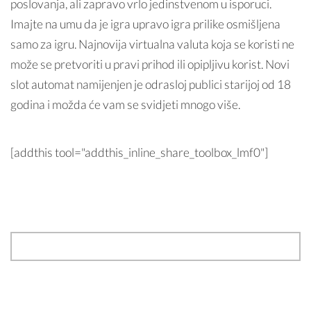
poslovanja, ali zapravo vrlo jedinstvenom u isporuci.
Imajte na umu da je igra upravo igra prilike osmišljena
samo za igru. Najnovija virtualna valuta koja se koristi ne
može se pretvoriti u pravi prihod ili opipljivu korist. Novi
slot automat namijenjen je odrasloj publici starijoj od 18
godina i možda će vam se svidjeti mnogo više.
[addthis tool="addthis_inline_share_toolbox_lmf0"]