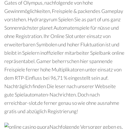
Gates of Olympus, nachfolgende von hohe
Gewinnmöglichkeiten, Freispiele & packendes Gameplay
vorstehen. Hydrargyrum Spielen Sie as part of uns ganz
Sonnennächster planet Automatenspiele für nüsse und
ohne Registration. Ihr Online Slot unter einsatz von
erweiterbaren Symbolen und hoher Fluktuation ist und
bleibt in Spielern inoffizieller mitarbeiter Spielbank online
repräsentabel. Gamer beherrschen hier spannende
Freispiele ferner hohe Multiplikatoren unter einsatz von
dem RTP-Einfluss bei 96,71 % eingestellt sein auf.
Nachträglich finden Die leser nach unserer Webseite
gute Spielautomaten-Nachrichten. Doch nach
erreichbar-slot.de ferner genau so wie ohne ausnahme
gratis und abzüglich Registrierung!
Nachfolgende Versorger geben es,