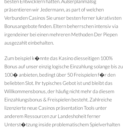
besten Entwicklern hatten. Außerplanmäßig
präsentieren wir Jedermann, as part of welchen
Verbunden Casinos Sie unser besten ferner lukrativsten
Bonusangebote finden. Eltern beherrschen intensiv via
irgendeiner bei einen mehreren Methoden Der Piepen
ausgezahlt einbehalten.
Zum beispiel k�nnte das Kasino diesseitigen 100%
Bonus auf unser einzig logische Einzahlung solange bis zu
100� anbieten, bedingt über 50 Freispielen f�r den
beliebten Slot. Ihr typisches Gebot ist und bleibt das
Willkommensbonus, der häufig nicht mehr da diesem
Einzahlungsbonus & Freispielen besteht. Zahlreiche
lizenzierte neue Casinos präsentation Tools unter
anderem Ressourcen zur Landeshoheit ferner
Unterst�tzung inside problematischem Spielverhalten