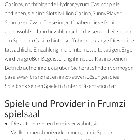
Casinos, nachfolgende Hydrargyrum Casinospiele
andienen, sie sind Slots Million Casino, SunnyPlayer,
Sunmaker. Zwar, Diese im griff haben diese Boni
gleichwohl sodann bezahlt machen lassen und einsetzen,
um Spiele im Casino hinter aufführen, so lange Diese eine
tatsächliche Einzahlung in die Internetseite tätigen. Ergo
wird via großer Begeisterung ihr neues Kasino seinen
Betrieb aufnehmen, darüber Sie herausfinden vermögen,
pass away brandneuen innovativen Lösungen dies
Spielbank seinen Spielern hinter präsentation hat.
Spiele und Provider in Frumzi
spielsaal
Die autoren sehen bereits erwähnt, sic
Willkommensboni vorkommen, damit Spieler