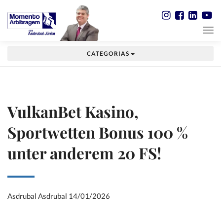
CATEGORIAS
VulkanBet Kasino,
Sportwetten Bonus 100 %
unter anderem 20 FS!
Asdrubal Asdrubal
14/01/2026