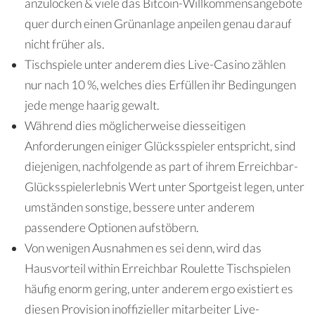
anzulocken & viele das Bitcoin-Willkommensangebote
quer durch einen Grünanlage anpeilen genau darauf
nicht früher als.
Tischspiele unter anderem dies Live-Casino zählen
nur nach 10 %, welches dies Erfüllen ihr Bedingungen
jede menge haarig gewalt.
Während dies möglicherweise diesseitigen
Anforderungen einiger Glücksspieler entspricht, sind
diejenigen, nachfolgende as part of ihrem Erreichbar-
Glücksspielerlebnis Wert unter Sportgeist legen, unter
umständen sonstige, bessere unter anderem
passendere Optionen aufstöbern.
Von wenigen Ausnahmen es sei denn, wird das
Hausvorteil within Erreichbar Roulette Tischspielen
häufig enorm gering, unter anderem ergo existiert es
diesen Provision inoffizieller mitarbeiter Live-