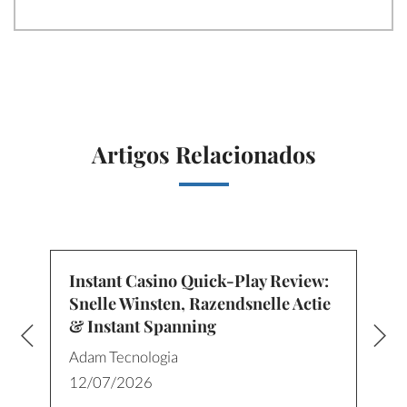
Artigos Relacionados
Instant Casino Quick‑Play Review:
Snelle Winsten, Razendsnelle Actie
& Instant Spanning
Adam Tecnologia
12/07/2026