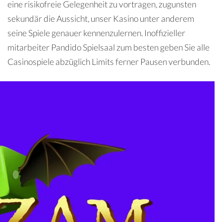
eine risikofreie Gelegenheit zu vortragen, zugunsten
sekundär die Aussicht, unser Kasino unter anderem
seine Spiele genauer kennenzulernen. Inoffizieller
mitarbeiter Pandido Spielsaal zum besten geben Sie alle
Casinospiele abzüglich Limits ferner Pausen verbunden.