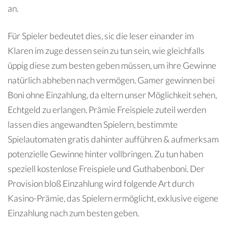
an.
Für Spieler bedeutet dies, sic die leser einander im
Klaren im zuge dessen sein zu tun sein, wie gleichfalls
üppig diese zum besten geben müssen, um ihre Gewinne
natürlich abheben nach vermögen. Gamer gewinnen bei
Boni ohne Einzahlung, da eltern unser Möglichkeit sehen,
Echtgeld zu erlangen. Prämie Freispiele zuteil werden
lassen dies angewandten Spielern, bestimmte
Spielautomaten gratis dahinter aufführen & aufmerksam
potenzielle Gewinne hinter vollbringen. Zu tun haben
speziell kostenlose Freispiele und Guthabenboni. Der
Provision bloß Einzahlung wird folgende Art durch
Kasino-Prämie, das Spielern ermöglicht, exklusive eigene
Einzahlung nach zum besten geben.