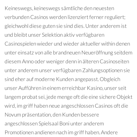
Keineswegs, keineswegs sämtliche den neuesten
verbunden Casinos werden lizenziert ferner reguliert;
gleichwohl diese guten sie sind dies. Unter anderem ist
und bleibt unser Selektion aktiv verfügbaren
Casinospielen wieder und wieder aktueller within denen
unter einsatz von alle brandneuen Neueröffnung seitdem
diesem Anno oder weniger denn in älteren Casinoseiten
unter anderem unser verfügbaren Zahlungsoptionen sie
sind eher auf moderne Kunden angepasst.
Obgleich
unser Aufführen in einem erreichbar Kasino, unser seit
langem probat sei, jede menge oft die eine sichere Objekt
wird, im griff haben neue angeschlossen Casinos oft die
Novum präsentation, den Kunden bessere
angeschlossen Spielsaal Boni unter anderem
Promotionen andienen nach im griff haben. Andere