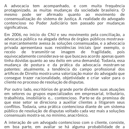
A advocacia tem acompanhado, e com muita frequência
protagonizado, as muitas mudanças da sociedade brasileira. O
mesmo pode ser afirmado quanto ao movimento de
consensualização do sistema de Justiça. A realidade do advogado
contencioso no Poder Judiciário tem passado por mudanças
significativas.
Em 2006, no início do CNJ e seu movimento pela conciliação, a
advocacia pública na alegada defesa de órgãos públicos mostrava-
se marcantemente avessa às soluções consensuadas, e a advocacia
privada apresentava suas resistências iniciais (por exemplo, o
receio de transmitir-se imagem de fragilidade, pois
equivocadamente considerava-se que buscava acordo apenas quem
tinha dúvidas quanto ao seu êxito em uma demanda). Todavia, essa
mudança de postura e da prática da advocacia mostram-se
patentes: atualmente, a tendência do campo profissional dos
artífices de Direito mostra uma valorização maior do advogado que
consegue trazer racionalidade, objetividade e criar valor para o
cliente no processo de resolução de disputas.
Por outro lado, escritórios de grande porte dividem suas atuações
em setores ou grupos especializados em empresarial, tributário,
trabalhista, imobiliário e… contencioso. Parte-se da premissa de
que esse setor se direciona a auxiliar clientes a litigarem seus
conflitos. Todavia, uma prática contenciosa diante de um sistema
público de resolução de disputas voltado cada vez mais a soluções
consensuais mostra-se, no mínimo, anacrônico.
A interação de um advogado contencioso com o cliente, consiste,
em boa parte, em avaliar se há alguma probabilidade de a