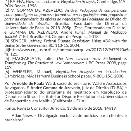
[1] RAIFFA, Howard,
Lectures in Negotiation Analysis
, Cambridge, MA:
PON Books, 1996.
[2] V. GOMMA DE AZEVEDO, André.
Pedagogia de competências
como paradigma do processo formativo em negociação: uma proposta a
partir da experiência da oficina de negociação da Faculdade de Direito da
Universidade de Brasília
. Brasília: Faculdade de Direito da
Universidade de Brasília, 2018. 305p. (Tese, Doutorado em Direito)
e GOMMA DE AZEVEDO, André (Org.)
Manual de Mediação
Judicial.
7ª Ed. Brasília: Ed. Grupos de Pesquisa, 2018.
[3] SENGER, Jeffrey,
Federal Dispute Resolution: Using ADR with the
United States Government 80
, 113-15, 2004.
[4]
http://www.cnj.jus.br/files/conteudo/arquivo/2017/12/9d7f990a
fls. 125.
[5] MACFARLANE, Julie,
The New Lawyer: How Settlement is
Transforming The Practice of Law
, Vancouver: UBC Press 2008, page
119.
[6] WHEELER, Michael,
Negotiation Analysis: an introduction
,
Cambridge, MA: Harvard Business School paper, 9-801-156, 2000.
Por
Arnoldo de Paula Wald
, sócio do escritório Wald e Associados
Advogados. E
André Gomma de Azevedo
, juiz de Direito (TJ-BA) e
professor-adjunto do programa de mestrado em Resolução de
Disputas do Straus Institute for Dispute Resolution da Universidade
de Pepperdine, em Malibu (Califórnia – EUA).
Fonte: Revista Consultor Jurídico, 13 de maio de 2018, 14h19
AdamNews
– Divulgação exclusiva de notícias para clientes e
parceiros!