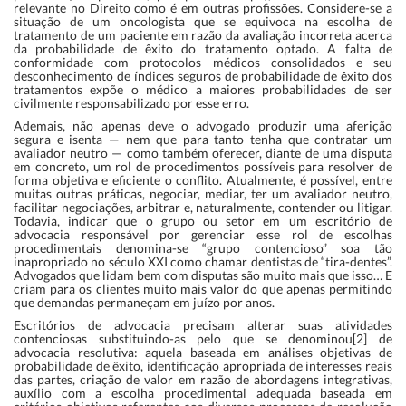
relevante no Direito como é em outras profissões. Considere-se a
situação de um oncologista que se equivoca na escolha de
tratamento de um paciente em razão da avaliação incorreta acerca
da probabilidade de êxito do tratamento optado. A falta de
conformidade com protocolos médicos consolidados e seu
desconhecimento de índices seguros de probabilidade de êxito dos
tratamentos expõe o médico a maiores probabilidades de ser
civilmente responsabilizado por esse erro.
Ademais, não apenas deve o advogado produzir uma aferição
segura e isenta — nem que para tanto tenha que contratar um
avaliador neutro — como também oferecer, diante de uma disputa
em concreto, um rol de procedimentos possíveis para resolver de
forma objetiva e eficiente o conflito. Atualmente, é possível, entre
muitas outras práticas, negociar, mediar, ter um avaliador neutro,
facilitar negociações, arbitrar e, naturalmente, contender ou litigar.
Todavia, indicar que o grupo ou setor em um escritório de
advocacia responsável por gerenciar esse rol de escolhas
procedimentais denomina-se “grupo contencioso” soa tão
inapropriado no século XXI como chamar dentistas de “tira-dentes”.
Advogados que lidam bem com disputas são muito mais que isso… E
criam para os clientes muito mais valor do que apenas permitindo
que demandas permaneçam em juízo por anos.
Escritórios de advocacia precisam alterar suas atividades
contenciosas substituindo-as pelo que se denominou[2] de
advocacia resolutiva: aquela baseada em análises objetivas de
probabilidade de êxito, identificação apropriada de interesses reais
das partes, criação de valor em razão de abordagens integrativas,
auxílio com a escolha procedimental adequada baseada em