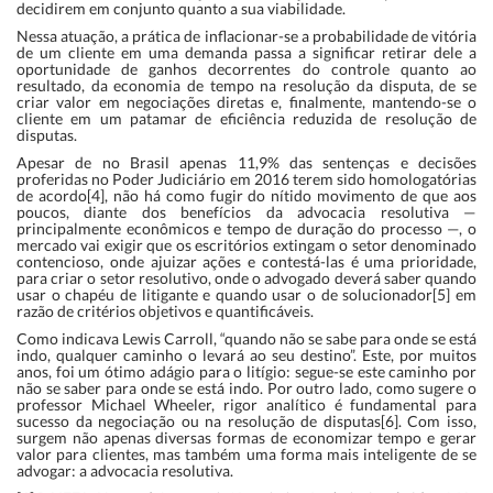
decidirem em conjunto quanto a sua viabilidade.
Nessa atuação, a prática de inflacionar-se a probabilidade de vitória
de um cliente em uma demanda passa a significar retirar dele a
oportunidade de ganhos decorrentes do controle quanto ao
resultado, da economia de tempo na resolução da disputa, de se
criar valor em negociações diretas e, finalmente, mantendo-se o
cliente em um patamar de eficiência reduzida de resolução de
disputas.
Apesar de no Brasil apenas 11,9% das sentenças e decisões
proferidas no Poder Judiciário em 2016 terem sido homologatórias
de acordo[4], não há como fugir do nítido movimento de que aos
poucos, diante dos benefícios da advocacia resolutiva —
principalmente econômicos e tempo de duração do processo —, o
mercado vai exigir que os escritórios extingam o setor denominado
contencioso, onde ajuizar ações e contestá-las é uma prioridade,
para criar o setor resolutivo, onde o advogado deverá saber quando
usar o chapéu de litigante e quando usar o de solucionador[5] em
razão de critérios objetivos e quantificáveis.
Como indicava Lewis Carroll, “quando não se sabe para onde se está
indo, qualquer caminho o levará ao seu destino”. Este, por muitos
anos, foi um ótimo adágio para o litígio: segue-se este caminho por
não se saber para onde se está indo. Por outro lado, como sugere o
professor Michael Wheeler, rigor analítico é fundamental para
sucesso da negociação ou na resolução de disputas[6]. Com isso,
surgem não apenas diversas formas de economizar tempo e gerar
valor para clientes, mas também uma forma mais inteligente de se
advogar: a advocacia resolutiva.