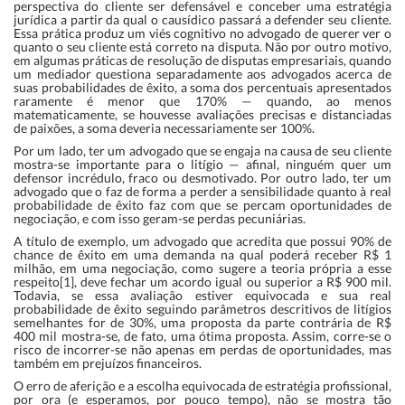
perspectiva do cliente ser defensável e conceber uma estratégia
jurídica a partir da qual o causídico passará a defender seu cliente.
Essa prática produz um viés cognitivo no advogado de querer ver o
quanto o seu cliente está correto na disputa. Não por outro motivo,
em algumas práticas de resolução de disputas empresariais, quando
um mediador questiona separadamente aos advogados acerca de
suas probabilidades de êxito, a soma dos percentuais apresentados
raramente é menor que 170% — quando, ao menos
matematicamente, se houvesse avaliações precisas e distanciadas
de paixões, a soma deveria necessariamente ser 100%.
Por um lado, ter um advogado que se engaja na causa de seu cliente
mostra-se importante para o litígio — afinal, ninguém quer um
defensor incrédulo, fraco ou desmotivado. Por outro lado, ter um
advogado que o faz de forma a perder a sensibilidade quanto à real
probabilidade de êxito faz com que se percam oportunidades de
negociação, e com isso geram-se perdas pecuniárias.
A título de exemplo, um advogado que acredita que possui 90% de
chance de êxito em uma demanda na qual poderá receber R$ 1
milhão, em uma negociação, como sugere a teoria própria a esse
respeito[1], deve fechar um acordo igual ou superior a R$ 900 mil.
Todavia, se essa avaliação estiver equivocada e sua real
probabilidade de êxito seguindo parâmetros descritivos de litígios
semelhantes for de 30%, uma proposta da parte contrária de R$
400 mil mostra-se, de fato, uma ótima proposta. Assim, corre-se o
risco de incorrer-se não apenas em perdas de oportunidades, mas
também em prejuízos financeiros.
O erro de aferição e a escolha equivocada de estratégia profissional,
por ora (e esperamos, por pouco tempo), não se mostra tão