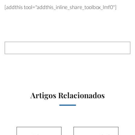
[addthis tool="addthis_inline_share_toolbox_lmf0"]
Artigos Relacionados