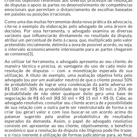
critérios objetivos referentes aos diversos processos de resolução
de disputas e apoio às partes no desenvolvimento de competências
emocionais que permitam o distanciamento de escolhas baseadas
em paixões ou posições irracionais.
Como uma das muitas ferramentas desta nova prática da advocacia,
cite-se o exemplo da elaboração pelo advogado de uma árvore de
decisões. Por essa ferramenta, o advogado examina as diversas
variáveis que influenciarão diretamente no resultado da disputa,
atribui um percentual de êxito à causa, que, multiplicado pelo valor
pretendido inicialmente, delimita a zona de possível acordo, ou seja,
o intervalo economicamente interessante para as partes chegarem
ao consenso[3].
Ao utilizar tal ferramenta, o advogado apresenta ao seu cliente, de
maneira técnica e precisa, as vantagens do uso de cada meio de
resolução de disputas — com a monetização esperada de sua
utilização. A título de exemplo, uma avaliação objetiva feita pelo
advogado (ou por um avaliador neutro) de que o cliente possui 50%
de probabilidade de lograr uma condenação da parte adversa em
R$ 100 mil; 30% de probabilidade de lograr R$ 50 mil; e 20% de
probabilidade de não obter qualquer êxito gera uma base de
negociação de R$ 65 mil (R$ 50 mil + R$ 15 mil + R$ 0). Cabe, ao
advogado resolutivo, consultar seu cliente acerca de a possibilidade
de sua relação com a outra parte ser reestruturada de forma a se
criar (ou gerar) valor e com isso buscar-se um acordo acima do
patamar sugerido pela análise probabilística de resultados
esperados da demanda. Assim, o papel do advogado resolutivo
consiste em apresentar ao seu cliente, objetivamente, o benefício
econômico que a resolução da disputa não litigiosa pode lhe trazer,
e o risco inerente à utilização de formas judicatórias para, ao final,