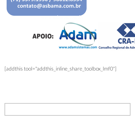
[addthis tool="addthis_inline_share_toolbox_lmf0"]