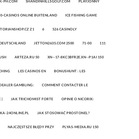
K-PH.COM
SHANDINHILLSGOLF.COM
PLAYJONNY
30-CASINOS ONLINE BUITENLAND
ICE FISHING GAME
ORIANSHOP.CZ Z1
6
526 CASINOLY
O DEUTSCHLAND
JETTON2635.COM 2500
71-00
111
USH
ARTEZA.RU 50
XN--17-8KC3BFR2E.XN--P1AI 150
CHING
LES CASINOS EN
BONUSHUNT : LES
 DEALER GAMBLING:
COMMENT CONTACTER LE
 |
JAK TRICHOMIST FORTE
OPINIE O NICORIX:
KA-24ONLINE.PL
JAK STOSOWAĆ PROSTONEL?
NAJCZĘSTSZE BŁĘDY PRZY
PLYAS-MEDIA.RU 150