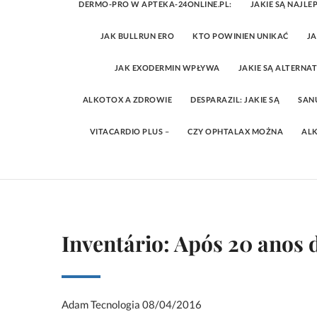
DERMO-PRO W APTEKA-24ONLINE.PL:
JAKIE SĄ NAJLE
JAK BULLRUN ERO
KTO POWINIEN UNIKAĆ
JA
JAK EXODERMIN WPŁYWA
JAKIE SĄ ALTERNA
ALKOTOX A ZDROWIE
DESPARAZIL: JAKIE SĄ
SAN
VITACARDIO PLUS –
CZY OPHTALAX MOŻNA
ALK
Inventário: Após 20 anos d
Adam Tecnologia
08/04/2016