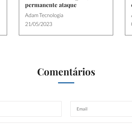
permanente ataque
Adam Tecnologia
21/05/2023
Comentários