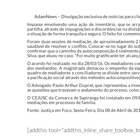
AdamNews
– Divulgação exclusiva de notícias para cli
Impasse envolvendo uma ação de inventário, que se arra
partilha, através de impugnações e discordâncias na divis
a situação de forma tranquila e segura. O feito foi come
Foram duas sessões de mediação, de aproximadamente 2 h
saudável de resolver o conflito. Colocar-se no lugar do o
confirmar que o caminho da autocomposição é realmente po
Silva, que atuou no caso. “Foi muito gratificante ter alca
O acordo foi realizado no dia 28/03/16. Os mediadores c
dos mediandos. A magistrada destacou o empenho da equi
quadro de mediadores e conciliadores se divide entre serv
a pacificação social através dos métodos autocompositivos”
O Advogado Paulo Arthur Duprat, que representou a invent
as questões que travavam o andamento do processo, colocan
O CEJUSC da Comarca de Sapiranga foi instalado em 09/0
mediações em processos de família.
Fonte: Justiça em Foco, Sexta-Feira, Dia 08 de Abril de 20
[addthis tool="addthis_inline_share_toolbox_l