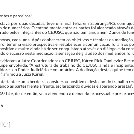
entes e parceiros!
stava por duas décadas, teve um final feliz, em Sapiranga/RS, com aj
ão de numerários. O entendimento entre as partes foi alcançado através 
morado pelos integrantes do CEJUSC, que não tem ainda nem 2 anos de fu
oras, cada uma. Após conhecerem os objetivos e técnicas da mediação,
utro, ter uma visão prospectiva e restabelecer a comunicação foram os po
sitivo e muito ainda há de ser conquistado através do diálogo e da con
nçado o sucesso nesta mediação, a sensação de gratidão dos mediandos foi 
onvidaram a Juíza Coordenadora do CEJUSC, Káren Rick Danilevicz Bert
pe envolvida: “A estrutura de trabalho do CEJUSC ainda é incipiente,
idores do Poder Judiciário e voluntários. A dedicação desta equipe tem
, afirmou a Juíza Káren.
ariante e uma herdeira, considerou positivo o desfecho do trabalho re
do as partes frente a frente, esclarecendo dúvidas e aparando arestas”,
6/14 e, desde então, vem atendendo a demanda processual e pré-proce
16
mf0"]