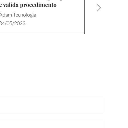
e valida procedimento
desafios
Adam Tecnologia
Adam Tecno
04/05/2023
24/06/202