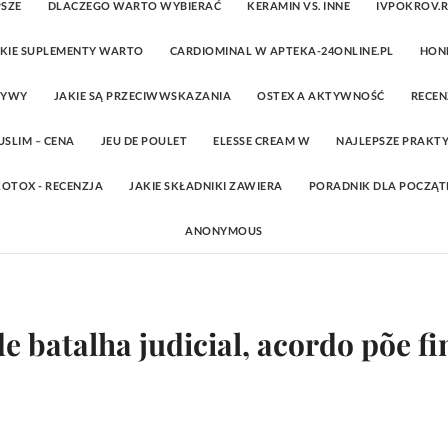
PSZE
DLACZEGO WARTO WYBIERAĆ
KERAMIN VS. INNE
IVPOKROV.R
KIE SUPLEMENTY WARTO
CARDIOMINAL W APTEKA-24ONLINE.PL
HOND
TYWY
JAKIE SĄ PRZECIWWSKAZANIA
OSTEX A AKTYWNOŚĆ
RECEN
USLIM – CENA
JEU DE POULET
ELESSE CREAM W
NAJLEPSZE PRAKTY
OTOX - RECENZJA
JAKIE SKŁADNIKI ZAWIERA
PORADNIK DLA POCZĄT
ANONYMOUS
e batalha judicial, acordo põe f