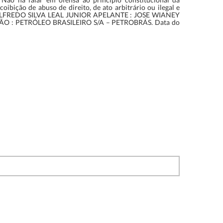
oibição de abuso de direito, de ato arbitrário ou ilegal e
O ALFREDO SILVA LEAL JUNIOR APELANTE : JOSE WIANEY
: PETRÓLEO BRASILEIRO S/A – PETROBRÁS. Data do