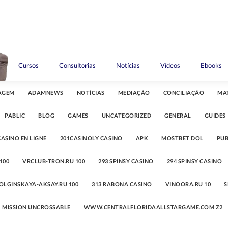
Cursos
Consultorias
Notícias
Vídeos
Ebooks
AGEM
ADAMNEWS
NOTÍCIAS
MEDIAÇÃO
CONCILIAÇÃO
MAT
PABLIC
BLOG
GAMES
UNCATEGORIZED
GENERAL
GUIDES
ASINO EN LIGNE
201CASINOLY CASINO
APK
MOSTBET DOL
PUB
100
VRCLUB-TRON.RU 100
293 SPINSY CASINO
294 SPINSY CASINO
OLGINSKAYA-AKSAY.RU 100
313 RABONA CASINO
VINOORA.RU 10
S
MISSION UNCROSSABLE
WWW.CENTRALFLORIDAALLSTARGAME.COM Z2