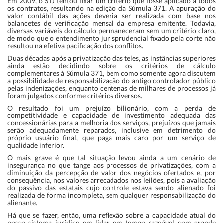
Em 2009, o STJ tentou fixar um critério que fosse aplicado a todos
os contratos, resultando na edição da Súmula 371. A apuração do
valor contábil das ações deveria ser realizada com base nos
balancetes de verificação mensal da empresa emitente. Todavia,
diversas variáveis do cálculo permaneceram sem um critério claro,
de modo que o entendimento jurisprudencial fixado pela corte não
resultou na efetiva pacificação dos conflitos.
Duas décadas após a privatização das teles, as instâncias superiores
ainda estão decidindo sobre os critérios de cálculo
complementares à Súmula 371, bem como somente agora discutem
a possibilidade de responsabilização do antigo controlador público
pelas indenizações, enquanto centenas de milhares de processos já
foram julgados conforme critérios diversos.
O resultado foi um prejuízo bilionário, com a perda de
competitividade e capacidade de investimento adequada das
concessionárias para a melhoria dos serviços, prejuízos que jamais
serão adequadamente reparados, inclusive em detrimento do
próprio usuário final, que paga mais caro por um serviço de
qualidade inferior.
O mais grave é que tal situação levou ainda a um cenário de
insegurança no que tange aos processos de privatizações, com a
diminuição da percepção de valor dos negócios ofertados e, por
consequência, nos valores arrecadados nos leilões, pois a avaliação
do passivo das estatais cujo controle estava sendo alienado foi
realizada de forma incompleta, sem qualquer responsabilização do
alienante.
Há que se fazer, então, uma reflexão sobre a capacidade atual do
nosso sistema jurídico em lidar em tempo razoável com grande