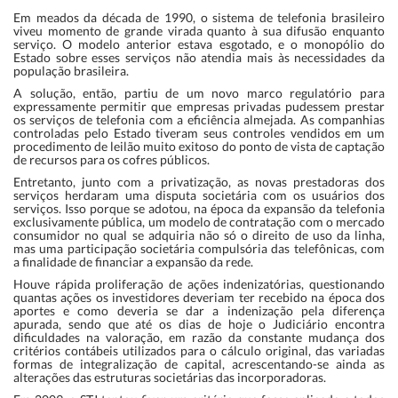
Em meados da década de 1990, o sistema de telefonia brasileiro
viveu momento de grande virada quanto à sua difusão enquanto
serviço. O modelo anterior estava esgotado, e o monopólio do
Estado sobre esses serviços não atendia mais às necessidades da
população brasileira.
A solução, então, partiu de um novo marco regulatório para
expressamente permitir que empresas privadas pudessem prestar
os serviços de telefonia com a eficiência almejada. As companhias
controladas pelo Estado tiveram seus controles vendidos em um
procedimento de leilão muito exitoso do ponto de vista de captação
de recursos para os cofres públicos.
Entretanto, junto com a privatização, as novas prestadoras dos
serviços herdaram uma disputa societária com os usuários dos
serviços. Isso porque se adotou, na época da expansão da telefonia
exclusivamente pública, um modelo de contratação com o mercado
consumidor no qual se adquiria não só o direito de uso da linha,
mas uma participação societária compulsória das telefônicas, com
a finalidade de financiar a expansão da rede.
Houve rápida proliferação de ações indenizatórias, questionando
quantas ações os investidores deveriam ter recebido na época dos
aportes e como deveria se dar a indenização pela diferença
apurada, sendo que até os dias de hoje o Judiciário encontra
dificuldades na valoração, em razão da constante mudança dos
critérios contábeis utilizados para o cálculo original, das variadas
formas de integralização de capital, acrescentando-se ainda as
alterações das estruturas societárias das incorporadoras.