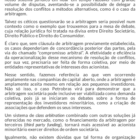
volume de disputas, aventando-se a possibilidade de delegar a
resolução dos conflitos a métodos alternativos, como é o caso da
arbitragem.
Talvez os céticos questionarão se a arbitragem seria possível num
contexto como o exemplo que trouxemos para a mesa de debate,
cuja relação jurídica foi tratada na divisa entre Direito Societário,
Direito Público e Direito do Consumidor.
É claro que, sem cláusula de arbitragem previamente estabelecida,
os casos dependeriam de concordância posterior das partes, pela
via do chamado “compromisso arbitral”. A efetividade e eficiência
da operacionalização desse mecanismo de resolução de conflitos,
por sua vez, precisaria ser feita de forma coletiva, por meio de
entidades representativas de interesses dos acionistas.
Nesse sentido, fazemos referência ao que vem ocorrendo
amplamente nas companhias de capital aberto, onde a arbitragem é
amplamente aceita mesmo em relação aos pequenos investidores.
Não só isso, o caso Petrobras virá para demonstrar que a
arbitragem societária pode inclusive ser viabilizada como demanda
coletiva, pois já se iniciaram os debates sobre a forma de
representação dos investidores minoritários, como a criação de
associações que defendem os seus interesses.
Um sistema de
class arbitration
combinado com outras soluções já
oferecidas no mercado, como o financiamento da arbitragem por
terceiros (
third party funding
), tornará mais acessível ao acionista
minoritário exercer direitos de ordem societária.
Igualmente, não existem dúvidas que tal forma de organização