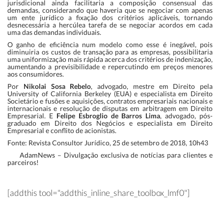
jurisdicional ainda facilitaria a composição consensual das
demandas, considerando que haveria que se negociar com apenas
um ente jurídico a fixação dos critérios aplicáveis, tornando
desnecessária a hercúlea tarefa de se negociar acordos em cada
uma das demandas individuais.
O ganho de eficiência num modelo como esse é inegável, pois
diminuiria os custos de transação para as empresas, possibilitaria
uma uniformização mais rápida acerca dos critérios de indenização,
aumentando a previsibilidade e repercutindo em preços menores
aos consumidores.
Por
Nikolai Sosa Rebelo
, advogado, mestre em Direito pela
University of California Berkeley (EUA) e especialista em Direito
Societário e fusões e aquisições, contratos empresariais nacionais e
internacionais e resolução de disputas em arbitragem em Direito
Empresarial. E
Felipe Esbroglio de Barros Lima
, advogado, pós-
graduado em Direito dos Negócios e especialista em Direito
Empresarial e conflito de acionistas.
Fonte: Revista Consultor Jurídico, 25 de setembro de 2018, 10h43
AdamNews
– Divulgação exclusiva de notícias para clientes e
parceiros!
[addthis tool="addthis_inline_share_toolbox_lmf0"]