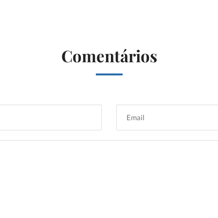
Comentários