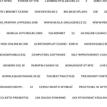
LY SPINS
POWER OF THE
LAMBRECHTSLAB.ORG Z1
3
1XBET-AP
70-LIBRABET CASINO
CHICKEN ROAD 2
BIG BASS SPLASH
230
2
NO_FRISPINY_HYPE2026 1500
WWW.SKOLA-OMLAZENI.CZ Z2
WWW.PRET
L
NOBILIA-KITCHEN.RU 2000
556 BDMBET
12
68 ONLINE CASIN
MDS-ONLINE.RU 200
62 BETANDPLAY CASINO - EMD N
UNCROSSABLE R
DEASDEPUEBLO.ES2
COMPUTERS, SOFTWARE
SELF IMPROVEMENT, COA
HONDRO SOL W
FAIRSPIN CASINO VS.
BONUSHUNT ET EPIC
LIVE
WWW.AQUADYNAMIC.IN X2
THE BEST PRACTICES
TRICHOMIST FORTE
NEMANEX DROPS -
13
CZEMU WARTO WYBRAĆ
PROSTONEL W APTE
JA KETO PROBIOTIX:
JAK DŁUGO POWINNO
JAK STOSOWAĆ VISULAN