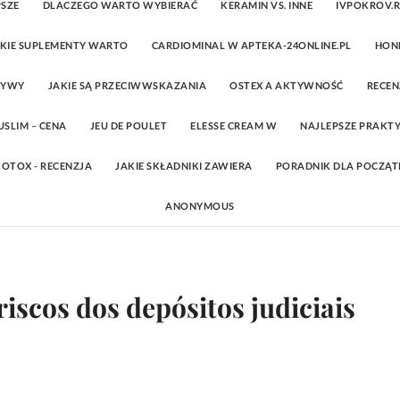
PSZE
DLACZEGO WARTO WYBIERAĆ
KERAMIN VS. INNE
IVPOKROV.R
KIE SUPLEMENTY WARTO
CARDIOMINAL W APTEKA-24ONLINE.PL
HOND
TYWY
JAKIE SĄ PRZECIWWSKAZANIA
OSTEX A AKTYWNOŚĆ
RECEN
USLIM – CENA
JEU DE POULET
ELESSE CREAM W
NAJLEPSZE PRAKTY
OTOX - RECENZJA
JAKIE SKŁADNIKI ZAWIERA
PORADNIK DLA POCZĄT
ANONYMOUS
iscos dos depósitos judiciais