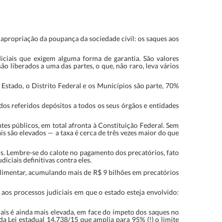
propriação da poupança da sociedade civil: os saques aos
diciais que exigem alguma forma de garantia. São valores
o liberados a uma das partes, o que, não raro, leva vários
Estado, o Distrito Federal e os Municípios são parte, 70%
os referidos depósitos a todos os seus órgãos e entidades
tes públicos, em total afronta à Constituição Federal. Sem
ais são elevados — a taxa é cerca de três vezes maior do que
s. Lembre-se do calote no pagamento dos precatórios, fato
ciais definitivas contra eles.
alimentar, acumulando mais de R$ 9 bilhões em precatórios
 aos processos judiciais em que o estado esteja envolvido:
iais é ainda mais elevada, em face do ímpeto dos saques no
a Lei estadual 14.738/15 que amplia para 95% (!) o limite