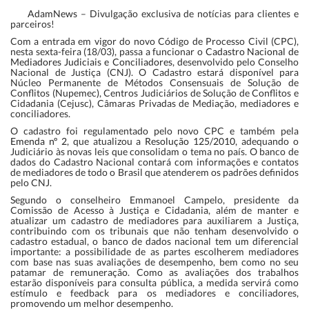
AdamNews
– Divulgação exclusiva de notícias para clientes e
parceiros!
Com a entrada em vigor do novo Código de Processo Civil (CPC),
nesta sexta-feira (18/03), passa a funcionar o
Cadastro Nacional de
Mediadores Judiciais e Conciliadores
, desenvolvido pelo Conselho
Nacional de Justiça (CNJ). O Cadastro estará disponível para
Núcleo Permanente de Métodos Consensuais de Solução de
Conflitos (Nupemec), Centros Judiciários de Solução de Conflitos e
Cidadania (Cejusc), Câmaras Privadas de Mediação, mediadores e
conciliadores.
O cadastro foi regulamentado pelo novo CPC e também pela
Emenda nº 2
, que atualizou a
Resolução 125/2010
, adequando o
Judiciário às novas leis que consolidam o tema no país. O banco de
dados do Cadastro Nacional contará com informações e contatos
de mediadores de todo o Brasil que atenderem os padrões definidos
pelo CNJ.
Segundo o conselheiro Emmanoel Campelo, presidente da
Comissão de Acesso à Justiça e Cidadania, além de manter e
atualizar um cadastro de mediadores para auxiliarem a Justiça,
contribuindo com os tribunais que não tenham desenvolvido o
cadastro estadual, o banco de dados nacional tem um diferencial
importante: a possibilidade de as partes escolherem mediadores
com base nas suas avaliações de desempenho, bem como no seu
patamar de remuneração. Como as avaliações dos trabalhos
estarão disponíveis para consulta pública, a medida servirá como
estímulo e feedback para os mediadores e conciliadores,
promovendo um melhor desempenho.