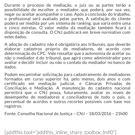
Durante o processo de mediação, o juiz ou as partes terão a
possibilidade de escolher o mediador, que poderá, por sua vez,
negar ou aceitar acompanhar o caso. Após a conclusão do trabalho,
o profissional será avaliado pelas partes. A satisfação do cliente
poderá ser medida por um sistema de ranking, que varia entre uma
e cinco estrelas. O valor médio da mediação também ficará à
disposição de consulta. O CNJ publicará em breve normativo com
estes dados.
A adoção do cadastro não é obrigatória aos tribunais, que deverão
elaborar cadastros próprio de mediadores, de acordo com
determinação do CPC. Vale ressaltar que a autonomia de aceitar ou
não o mediador é do tribunal, que agirá como administrador para
avaliar e decidir incluir ou não o contato do mediador no banco de
dados.
Podem encaminhar solicitação para cadastramento de mediadores
formados em curso superior há, pelo menos, dois anos e com
certificado em mediação judicial, e Câmaras Privadas de
Conciliação e Mediação. A manutenção do cadastro nacional
permitirá que o CNJ possa, futuramente, avaliar os níveis de
desempenho de mediadores e conciliadores de todo o país, o
percentual de acordos e outros recortes possíveis com base nos
registros.
Fonte: Conselho Nacional de Justiça – CNJ – 18/03/2016 – 21h00
[addthis tool="addthis_inline_share_toolbox_lmf0"]