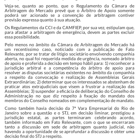
Veja-se, quanto ao ponto, que o Regulamento da Câmara de
Arbitragem do Mercado prevê que o Árbitro de Apoio somente
poderá ser acionado se a convenção de arbitragem contiver
previsão expressa quanto à sua atuação.
Os Regulamentos da CCI e da CAMFIEP, por sua vez, estipulam que,
para afastar a arbitragem de emergência, devem as partes excluir
essa possibilidade.
Pelo menos no âmbito da Câmara de Arbitragem do Mercado há
um recentíssimo caso, noticiado com a publicação de Fato
Relevante, por se tratar de litígio societário envolvendo companhia
aberta, no qual foi requerida medida de urgência, nomeado árbitro
de apoio e proferida a decisão em tempo hábil para: 1) reconhecer a
jurisdição arbitral e a competência do árbitro de apoio para
resolver as disputas societárias existentes no âmbito da companhia
a respeito da convocação e realização de Assembleias Gerais
Extraordinárias; 2) determinar que os interessados se abstenham de
praticar atos extrajudiciais que visem a frustrar a realização das
Assembleias; 3) suspender a eficácia de deliberação do Conselho de
Administração no que diz respeito à fixação do mandato dos
membros do Conselho nomeados em complementação de mandato.
Como também havia decisão da 7ª Vara Empresarial do Rio de
Janeiro sobre a questão e o STJ, em decisão liminar, prestigiou a
jurisdição estatal, as partes terminaram celebrando acordo,
também informado em Fato Relevante, com o que se encerraram
tanto a discussão em sede de arbitragem quanto judicial, não
havendo a oportunidade de se aprofundar a discussão e obter uma
decisão final do STJ a respeito.