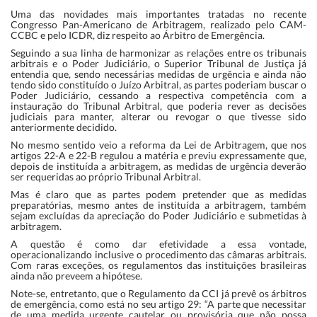
Uma das novidades mais importantes tratadas no recente
Congresso Pan-Americano de Arbitragem, realizado pelo CAM-
CCBC e pelo ICDR, diz respeito ao Árbitro de Emergência.
Seguindo a sua linha de harmonizar as relações entre os tribunais
arbitrais e o Poder Judiciário, o Superior Tribunal de Justiça já
entendia que, sendo necessárias medidas de urgência e ainda não
tendo sido constituído o Juízo Arbitral, as partes poderiam buscar o
Poder Judiciário, cessando a respectiva competência com a
instauração do Tribunal Arbitral, que poderia rever as decisões
judiciais para manter, alterar ou revogar o que tivesse sido
anteriormente decidido.
No mesmo sentido veio a reforma da Lei de Arbitragem, que nos
artigos 22-A e 22-B regulou a matéria e previu expressamente que,
depois de instituída a arbitragem, as medidas de urgência deverão
ser requeridas ao próprio Tribunal Arbitral.
Mas é claro que as partes podem pretender que as medidas
preparatórias, mesmo antes de instituída a arbitragem, também
sejam excluídas da apreciação do Poder Judiciário e submetidas à
arbitragem.
A questão é como dar efetividade a essa vontade,
operacionalizando inclusive o procedimento das câmaras arbitrais.
Com raras exceções, os regulamentos das instituições brasileiras
ainda não preveem a hipótese.
Note-se, entretanto, que o Regulamento da CCI já prevê os árbitros
de emergência, como está no seu artigo 29: “A parte que necessitar
de uma medida urgente cautelar ou provisória que não possa