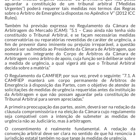
aguardar a constituição de um tribunal arbitral (“Medidas
Urgentes”) poderá requerer tais medidas nos termos das Regras
sobre o Árbitro de Emergência dispostas no Apêndice V” (2012 ICC
Rules).
Também há previsão expressa no Regulamento da Câmara de
Arbitragem do Mercado (CAM): “5.1 – Caso ainda não tenha sido
constituído o Tribunal Arbitral, e se façam necessárias medidas
conservatórias ou reparatórias revestidas de caráter de urgência, a
fim de prevenir dano iminente ou prejuízo irreparável, a questão
poderá ser submetida ao Presidente da Câmara de Arbitragem, que
nomeará um integrante do Corpo de Árbitros da Câmara de
Arbitragem como árbitro de apoio, cuja função será deliberar sobre
a medida de urgência, a qual vigerá até que o Tribunal Arbitral
decida sobre a matéria.”
O Regulamento da CAMFIEP, por sua vez, prevê o seguinte: “7.1. A
CAMFIEP manterá um corpo permanente de Árbitros de
Emergência à disposição das Partes, com o objetivo de atender às
solicitações de medidas de urgência requeridas antes da instituição
da Arbitragem e que não possam aguardar pela constituição de
Tribunal Arbitral para serem apreciadas.”
A primeira preocupação das partes, assim, deverá ser na redação da
cláusula compromissória e na eleição da Câmara cujo regulamento
seja compatível com a intenção de submeter as medidas de
urgência não ao Judiciário, mas à arbitragem.
O consentimento é realmente fundamental. A redação da
convenção arbitral deve ser clara no sentido de que há renúncia à
jurisdição estatal também no que tange às medidas de urgência.