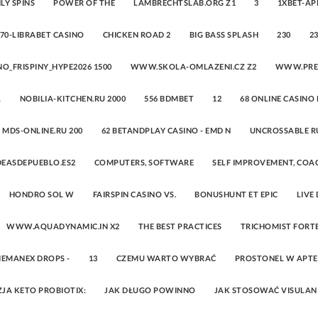
LY SPINS
POWER OF THE
LAMBRECHTSLAB.ORG Z1
3
1XBET-AP
70-LIBRABET CASINO
CHICKEN ROAD 2
BIG BASS SPLASH
230
2
NO_FRISPINY_HYPE2026 1500
WWW.SKOLA-OMLAZENI.CZ Z2
WWW.PRET
L
NOBILIA-KITCHEN.RU 2000
556 BDMBET
12
68 ONLINE CASIN
MDS-ONLINE.RU 200
62 BETANDPLAY CASINO - EMD N
UNCROSSABLE R
DEASDEPUEBLO.ES2
COMPUTERS, SOFTWARE
SELF IMPROVEMENT, COA
HONDRO SOL W
FAIRSPIN CASINO VS.
BONUSHUNT ET EPIC
LIVE
WWW.AQUADYNAMIC.IN X2
THE BEST PRACTICES
TRICHOMIST FORTE
NEMANEX DROPS -
13
CZEMU WARTO WYBRAĆ
PROSTONEL W APTE
JA KETO PROBIOTIX:
JAK DŁUGO POWINNO
JAK STOSOWAĆ VISULAN