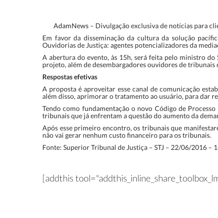
AdamNews
– Divulgação exclusiva de notícias para cli
Em favor da disseminação da cultura da solução pacífica
Ouvidorias de Justiça: agentes potencializadores da mediaçã
A abertura do evento, às 15h, será feita pelo ministro d
projeto, além de desembargadores ouvidores de tribunais 
Respostas efetivas
A proposta é aproveitar esse canal de comunicação estab
além disso, aprimorar o tratamento ao usuário, para dar re
Tendo como fundamentação o novo Código de Processo Civ
tribunais que já enfrentam a questão do aumento da demanda
Após esse primeiro encontro, os tribunais que manifestar
não vai gerar nenhum custo financeiro para os tribunais.
Fonte: Superior Tribunal de Justiça – STJ – 22/06/2016 – 
[addthis tool="addthis_inline_share_toolbox_l