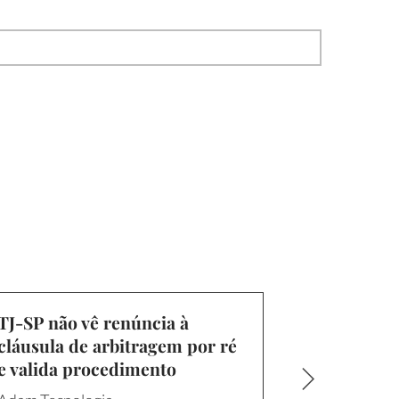
TJ-SP não vê renúncia à
Modelo mu
cláusula de arbitragem por ré
consensua
e valida procedimento
desafios