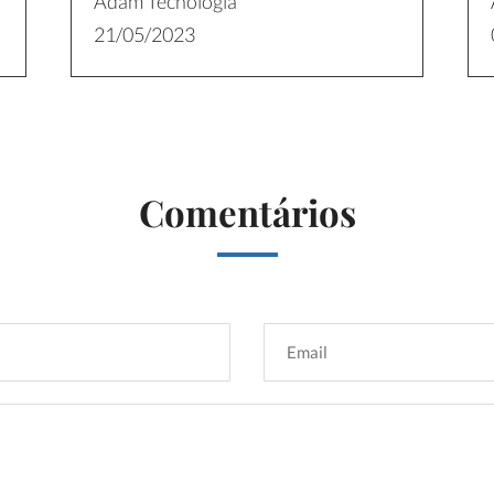
Adam Tecnologia
21/05/2023
Comentários