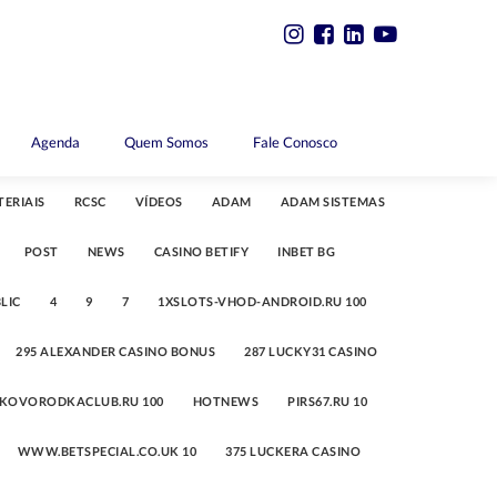
Agenda
Quem Somos
Fale Conosco
ERIAIS
RCSC
VÍDEOS
ADAM
ADAM SISTEMAS
POST
NEWS
CASINO BETIFY
INBET BG
LIC
4
9
7
1XSLOTS-VHOD-ANDROID.RU 100
295 ALEXANDER CASINO BONUS
287 LUCKY31 CASINO
KOVORODKACLUB.RU 100
HOTNEWS
PIRS67.RU 10
WWW.BETSPECIAL.CO.UK 10
375 LUCKERA CASINO