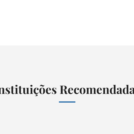
nstituições Recomendad