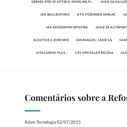
DERMO-PRO W APTEKA-24ONLINE.PL:
JAKIE SĄ NAJLE
JAK BULLRUN ERO
KTO POWINIEN UNIKAĆ
JA
JAK EXODERMIN WPŁYWA
JAKIE SĄ ALTERNA
ALKOTOX A ZDROWIE
DESPARAZIL: JAKIE SĄ
SAN
VITACARDIO PLUS –
CZY OPHTALAX MOŻNA
ALK
Comentários sobre a Refo
Adam Tecnologia
02/07/2015