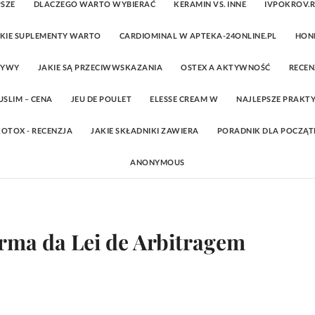
PSZE
DLACZEGO WARTO WYBIERAĆ
KERAMIN VS. INNE
IVPOKROV.R
KIE SUPLEMENTY WARTO
CARDIOMINAL W APTEKA-24ONLINE.PL
HOND
TYWY
JAKIE SĄ PRZECIWWSKAZANIA
OSTEX A AKTYWNOŚĆ
RECEN
USLIM – CENA
JEU DE POULET
ELESSE CREAM W
NAJLEPSZE PRAKTY
OTOX - RECENZJA
JAKIE SKŁADNIKI ZAWIERA
PORADNIK DLA POCZĄT
ANONYMOUS
rma da Lei de Arbitragem