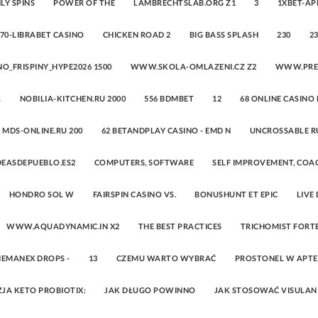
LY SPINS
POWER OF THE
LAMBRECHTSLAB.ORG Z1
3
1XBET-AP
70-LIBRABET CASINO
CHICKEN ROAD 2
BIG BASS SPLASH
230
2
NO_FRISPINY_HYPE2026 1500
WWW.SKOLA-OMLAZENI.CZ Z2
WWW.PRET
L
NOBILIA-KITCHEN.RU 2000
556 BDMBET
12
68 ONLINE CASIN
MDS-ONLINE.RU 200
62 BETANDPLAY CASINO - EMD N
UNCROSSABLE R
DEASDEPUEBLO.ES2
COMPUTERS, SOFTWARE
SELF IMPROVEMENT, COA
HONDRO SOL W
FAIRSPIN CASINO VS.
BONUSHUNT ET EPIC
LIVE
WWW.AQUADYNAMIC.IN X2
THE BEST PRACTICES
TRICHOMIST FORTE
NEMANEX DROPS -
13
CZEMU WARTO WYBRAĆ
PROSTONEL W APTE
JA KETO PROBIOTIX:
JAK DŁUGO POWINNO
JAK STOSOWAĆ VISULAN