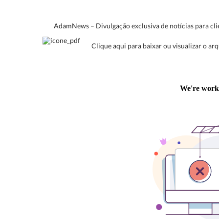
AdamNews
– Divulgação exclusiva de notícias para cli
Clique aqui
para baixar ou visualizar o arq