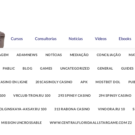
Cursos
Consultorias
Notícias
Vídeos
Ebooks
AGEM
ADAMNEWS
NOTÍCIAS
MEDIAÇÃO
CONCILIAÇÃO
MAT
PABLIC
BLOG
GAMES
UNCATEGORIZED
GENERAL
GUIDES
ASINO EN LIGNE
201CASINOLY CASINO
APK
MOSTBET DOL
PUB
100
VRCLUB-TRON.RU 100
293 SPINSY CASINO
294 SPINSY CASINO
OLGINSKAYA-AKSAY.RU 100
313 RABONA CASINO
VINOORA.RU 10
S
MISSION UNCROSSABLE
WWW.CENTRALFLORIDAALLSTARGAME.COM Z2