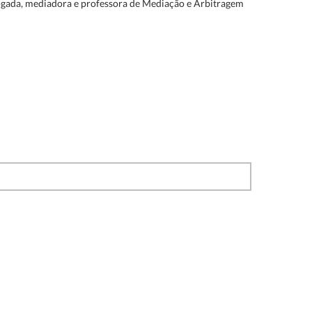
dvogada, mediadora e professora de Mediação e Arbitragem