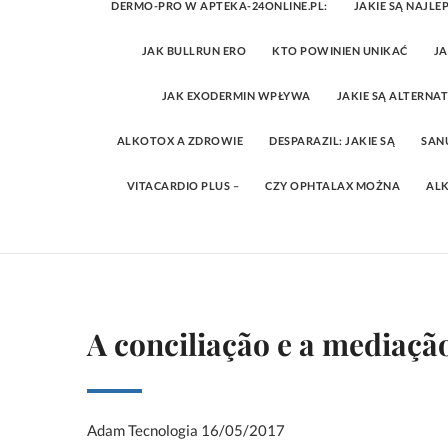
DERMO-PRO W APTEKA-24ONLINE.PL:
JAKIE SĄ NAJLE
JAK BULLRUN ERO
KTO POWINIEN UNIKAĆ
JA
JAK EXODERMIN WPŁYWA
JAKIE SĄ ALTERNA
ALKOTOX A ZDROWIE
DESPARAZIL: JAKIE SĄ
SAN
VITACARDIO PLUS –
CZY OPHTALAX MOŻNA
ALK
A conciliação e a mediaçã
Adam Tecnologia
16/05/2017