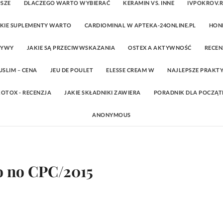
PSZE
DLACZEGO WARTO WYBIERAĆ
KERAMIN VS. INNE
IVPOKROV.R
KIE SUPLEMENTY WARTO
CARDIOMINAL W APTEKA-24ONLINE.PL
HOND
TYWY
JAKIE SĄ PRZECIWWSKAZANIA
OSTEX A AKTYWNOŚĆ
RECEN
USLIM – CENA
JEU DE POULET
ELESSE CREAM W
NAJLEPSZE PRAKTY
OTOX - RECENZJA
JAKIE SKŁADNIKI ZAWIERA
PORADNIK DLA POCZĄT
ANONYMOUS
o no CPC/2015