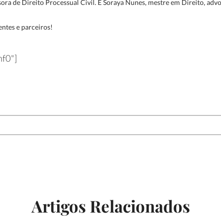
sora de Direito Processual Civil. E Soraya Nunes, mestre em Direito, a
entes e parceiros!
mf0"]
Artigos Relacionados