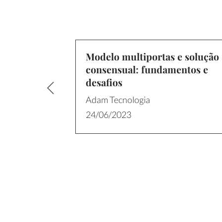
a à
Modelo multiportas e solução
em por ré
consensual: fundamentos e
to
desafios
Adam Tecnologia
24/06/2023