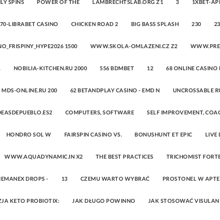
LY SPINS
POWER OF THE
LAMBRECHTSLAB.ORG Z1
3
1XBET-AP
70-LIBRABET CASINO
CHICKEN ROAD 2
BIG BASS SPLASH
230
2
NO_FRISPINY_HYPE2026 1500
WWW.SKOLA-OMLAZENI.CZ Z2
WWW.PRET
L
NOBILIA-KITCHEN.RU 2000
556 BDMBET
12
68 ONLINE CASIN
MDS-ONLINE.RU 200
62 BETANDPLAY CASINO - EMD N
UNCROSSABLE R
DEASDEPUEBLO.ES2
COMPUTERS, SOFTWARE
SELF IMPROVEMENT, COA
HONDRO SOL W
FAIRSPIN CASINO VS.
BONUSHUNT ET EPIC
LIVE
WWW.AQUADYNAMIC.IN X2
THE BEST PRACTICES
TRICHOMIST FORTE
NEMANEX DROPS -
13
CZEMU WARTO WYBRAĆ
PROSTONEL W APTE
JA KETO PROBIOTIX:
JAK DŁUGO POWINNO
JAK STOSOWAĆ VISULAN