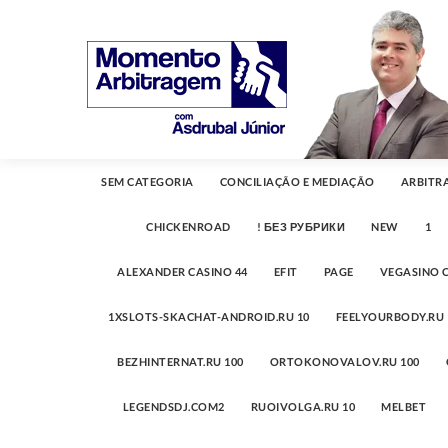
SEM CATEGORIA
CONCILIAÇÃO E MEDIAÇÃO
ARBITR
CHICKENROAD
! БЕЗ РУБРИКИ
NEW
1
ALEXANDER CASINO 44
EFIT
PAGE
VEGASINO C
1XSLOTS-SKACHAT-ANDROID.RU 10
FEELYOURBODY.RU 
BEZHINTERNAT.RU 100
ORTOKONOVALOV.RU 100
LEGENDSDJ.COM2
RUOIVOLGA.RU 10
MELBET