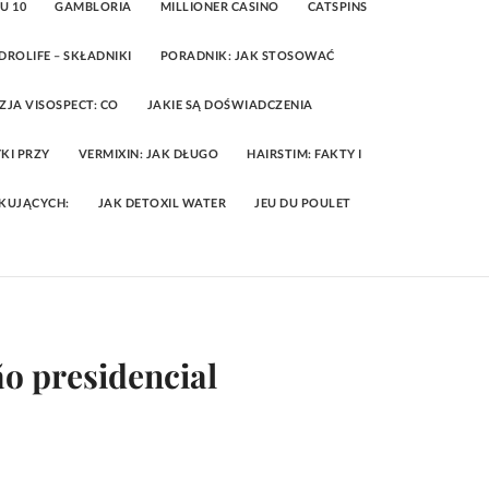
U 10
GAMBLORIA
MILLIONER CASINO
CATSPINS
ROLIFE – SKŁADNIKI
PORADNIK: JAK STOSOWAĆ
ZJA VISOSPECT: CO
JAKIE SĄ DOŚWIADCZENIA
KI PRZY
VERMIXIN: JAK DŁUGO
HAIRSTIM: FAKTY I
KUJĄCYCH:
JAK DETOXIL WATER
JEU DU POULET
o presidencial