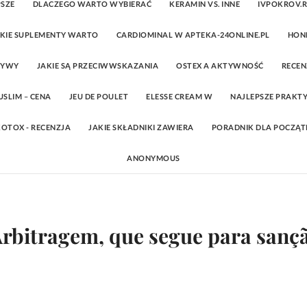
PSZE
DLACZEGO WARTO WYBIERAĆ
KERAMIN VS. INNE
IVPOKROV.R
KIE SUPLEMENTY WARTO
CARDIOMINAL W APTEKA-24ONLINE.PL
HOND
TYWY
JAKIE SĄ PRZECIWWSKAZANIA
OSTEX A AKTYWNOŚĆ
RECEN
USLIM – CENA
JEU DE POULET
ELESSE CREAM W
NAJLEPSZE PRAKTY
OTOX - RECENZJA
JAKIE SKŁADNIKI ZAWIERA
PORADNIK DLA POCZĄT
ANONYMOUS
rbitragem, que segue para sançã