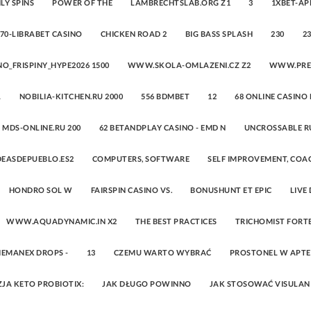
LY SPINS
POWER OF THE
LAMBRECHTSLAB.ORG Z1
3
1XBET-AP
70-LIBRABET CASINO
CHICKEN ROAD 2
BIG BASS SPLASH
230
2
NO_FRISPINY_HYPE2026 1500
WWW.SKOLA-OMLAZENI.CZ Z2
WWW.PRET
L
NOBILIA-KITCHEN.RU 2000
556 BDMBET
12
68 ONLINE CASIN
MDS-ONLINE.RU 200
62 BETANDPLAY CASINO - EMD N
UNCROSSABLE R
DEASDEPUEBLO.ES2
COMPUTERS, SOFTWARE
SELF IMPROVEMENT, COA
HONDRO SOL W
FAIRSPIN CASINO VS.
BONUSHUNT ET EPIC
LIVE
WWW.AQUADYNAMIC.IN X2
THE BEST PRACTICES
TRICHOMIST FORTE
NEMANEX DROPS -
13
CZEMU WARTO WYBRAĆ
PROSTONEL W APTE
JA KETO PROBIOTIX:
JAK DŁUGO POWINNO
JAK STOSOWAĆ VISULAN