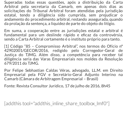
Superadas todas essas questões, após a distribuição da Carta
Arbitral pela secretaria da Camarb, em apenas dois dias as
solicitações do Tribunal Arbitral foram atendidas pela jurisdição
estatal, tendo a diligência sido cumprida, sem prejudicar o
andamento do procedimento arbitral, restando assegurada, quando
da prolação da sentença, a liquidez de parte do objeto do litígio.
Em suma, a cooperação entre as jurisdições estatal e arbitral é
fundamental para um deslinde rápido e eficaz da controvérsia,
sendo a Carta Arbitral certamente é o instituto próprio para tanto.
[1] Código “85 – Compromisso Arbitral”, nos termos do Ofício nº
42902001/GECOR/2016, redigido pelo Corregedor-Geral de
Justiça do TJMG. Além disso, a competência para receber tal
diligência seria das Varas Empresariais nos moldes da Resolução
679/2011 do TJMG.
Por Felipe Sebhastian Caldas Véras, advogado, LL.M. em Direito
Empresarial pela FGV e Secretário-Geral Adjunto Interino na
Camarb (Câmara de Arbitragem Empresarial – Brasil)
Fonte: Revista Consultor Jurídico, 17 de julho de 2016, 8h45
[addthis tool="addthis_inline_share_toolbox_lmf0"]