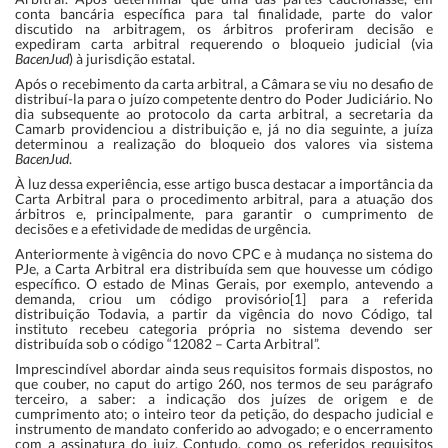
conta bancária específica para tal finalidade, parte do valor
discutido na arbitragem, os árbitros proferiram decisão e
expediram carta arbitral requerendo o bloqueio judicial (via
BacenJud
) à jurisdição estatal.
Após o recebimento da carta arbitral, a Câmara se viu no desafio de
distribuí-la para o juízo competente dentro do Poder Judiciário. No
dia subsequente ao protocolo da carta arbitral, a secretaria da
Camarb providenciou a distribuição e, já no dia seguinte, a juíza
determinou a realização do bloqueio dos valores via sistema
BacenJud
.
À luz dessa experiência, esse artigo busca destacar a importância da
Carta Arbitral para o procedimento arbitral, para a atuação dos
árbitros e, principalmente, para garantir o cumprimento de
decisões e a efetividade de medidas de urgência.
Anteriormente à vigência do novo CPC e à mudança no sistema do
PJe, a Carta Arbitral era distribuída sem que houvesse um código
específico. O estado de Minas Gerais, por exemplo, antevendo a
demanda, criou um código provisório[1] para a referida
distribuição Todavia, a partir da vigência do novo Código, tal
instituto recebeu categoria própria no sistema devendo ser
distribuída sob o código “12082 – Carta Arbitral”.
Imprescindível abordar ainda seus requisitos formais dispostos, no
que couber, no caput do artigo 260, nos termos de seu parágrafo
terceiro, a saber: a indicação dos juízes de origem e de
cumprimento ato; o inteiro teor da petição, do despacho judicial e
instrumento de mandato conferido ao advogado; e o encerramento
com a assinatura do juiz. Contudo, como os referidos requisitos