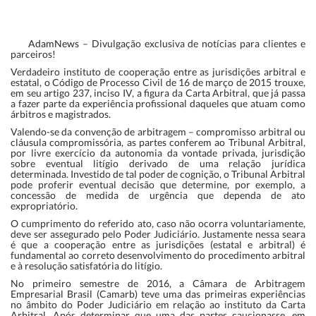
AdamNews
– Divulgação exclusiva de notícias para clientes e
parceiros!
Verdadeiro instituto de cooperação entre as jurisdições arbitral e
estatal, o Código de Processo Civil de 16 de março de 2015 trouxe,
em seu artigo 237, inciso IV, a figura da Carta Arbitral, que já passa
a fazer parte da experiência profissional daqueles que atuam como
árbitros e magistrados.
Valendo-se da convenção de arbitragem – compromisso arbitral ou
cláusula compromissória, as partes conferem ao Tribunal Arbitral,
por livre exercício da autonomia da vontade privada, jurisdição
sobre eventual litígio derivado de uma relação jurídica
determinada. Investido de tal poder de cognição, o Tribunal Arbitral
pode proferir eventual decisão que determine, por exemplo, a
concessão de medida de urgência que dependa de ato
expropriatório.
O cumprimento do referido ato, caso não ocorra voluntariamente,
deve ser assegurado pelo Poder Judiciário. Justamente nessa seara
é que a cooperação entre as jurisdições (estatal e arbitral) é
fundamental ao correto desenvolvimento do procedimento arbitral
e à resolução satisfatória do litígio.
No primeiro semestre de 2016, a Câmara de Arbitragem
Empresarial Brasil (Camarb) teve uma das primeiras experiências
no âmbito do Poder Judiciário em relação ao instituto da Carta
Arbitral. Após determinar que uma das partes caucionasse, em