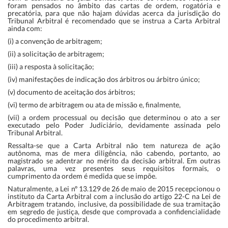
foram pensados no âmbito das cartas de ordem, rogatória e
precatória, para que não hajam dúvidas acerca da jurisdição do
Tribunal Arbitral é recomendado que se instrua a Carta Arbitral
ainda com:
(i) a convenção de arbitragem;
(ii) a solicitação de arbitragem;
(iii) a resposta à solicitação;
(iv) manifestações de indicação dos árbitros ou árbitro único;
(v) documento de aceitação dos árbitros;
(vi) termo de arbitragem ou ata de missão e, finalmente,
(vii) a ordem processual ou decisão que determinou o ato a ser
executado pelo Poder Judiciário, devidamente assinada pelo
Tribunal Arbitral.
Ressalta-se que a Carta Arbitral não tem natureza de ação
autônoma, mas de mera diligência, não cabendo, portanto, ao
magistrado se adentrar no mérito da decisão arbitral. Em outras
palavras, uma vez presentes seus requisitos formais, o
cumprimento da ordem é medida que se impõe.
Naturalmente, a Lei nº 13.129 de 26 de maio de 2015 recepcionou o
instituto da Carta Arbitral com a inclusão do artigo 22-C na Lei de
Arbitragem tratando, inclusive, da possibilidade de sua tramitação
em segredo de justiça, desde que comprovada a confidencialidade
do procedimento arbitral.