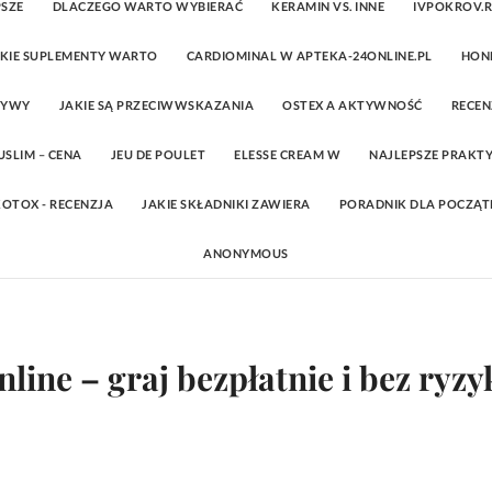
PSZE
DLACZEGO WARTO WYBIERAĆ
KERAMIN VS. INNE
IVPOKROV.R
KIE SUPLEMENTY WARTO
CARDIOMINAL W APTEKA-24ONLINE.PL
HOND
TYWY
JAKIE SĄ PRZECIWWSKAZANIA
OSTEX A AKTYWNOŚĆ
RECEN
USLIM – CENA
JEU DE POULET
ELESSE CREAM W
NAJLEPSZE PRAKTY
OTOX - RECENZJA
JAKIE SKŁADNIKI ZAWIERA
PORADNIK DLA POCZĄT
ANONYMOUS
ne – graj bezpłatnie i bez ryzy