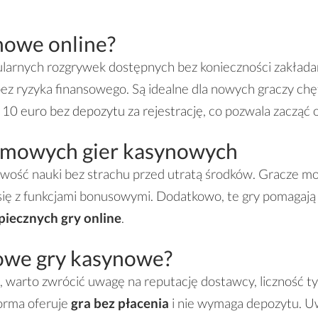
nowe online?
larnych rozgrywek dostępnych bez konieczności zakładan
 bez ryzyka finansowego. Są idealne dla nowych graczy ch
e
10 euro bez depozytu za rejestrację
, co pozwala zacząć o
darmowych gier kasynowych
wość nauki bez strachu przed utratą środków. Gracze m
ć się z funkcjami bonusowymi. Dodatkowo, te gry pomagają
piecznych gry online
.
owe gry kasynowe?
 warto zwrócić uwagę na reputację dostawcy, liczność ty
forma oferuje
gra bez płacenia
i nie wymaga depozytu. Uw