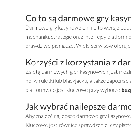
Co to są darmowe gry kasy
Darmowe gry kasynowe online to wersje popu
mechaniki, strategie oraz interfejsy platform
prawdziwe pieniądze. Wiele serwisów oferuj
Korzyści z korzystania z 
Zaletą darmowych gier kasynowych jest możli
np. w ruletki lub blackjacku, a także zapozna
platformy, co jest kluczowe przy wyborze
bez
Jak wybrać najlepsze darm
Aby znaleźć najlepsze darmowe gry kasynowe,
Kluczowe jest również sprawdzenie, czy plat