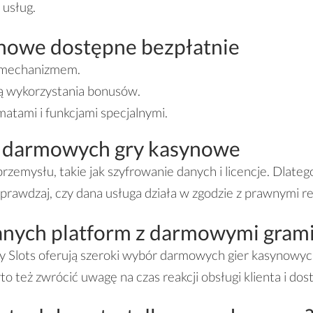
 usług.
ynowe dostępne bezpłatnie
m mechanizmem.
cją wykorzystania bonusów.
atami i funkcjami specjalnymi.
ć darmowych gry kasynowe
zemysłu, takie jak szyfrowanie danych i licencje. Dlateg
prawdzaj, czy dana usługa działa w zgodzie z prawnymi r
anych platform z darmowymi gram
cky Slots oferują szeroki wybór darmowych gier kasynowyc
arto też zwrócić uwagę na czas reakcji obsługi klienta i do