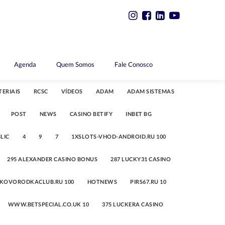
Agenda
Quem Somos
Fale Conosco
ERIAIS
RCSC
VÍDEOS
ADAM
ADAM SISTEMAS
POST
NEWS
CASINO BETIFY
INBET BG
LIC
4
9
7
1XSLOTS-VHOD-ANDROID.RU 100
295 ALEXANDER CASINO BONUS
287 LUCKY31 CASINO
KOVORODKACLUB.RU 100
HOTNEWS
PIRS67.RU 10
WWW.BETSPECIAL.CO.UK 10
375 LUCKERA CASINO