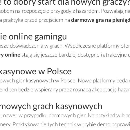
to dobry start dla nowych graczy
bem na rozpoczęcie przygody z hazardem. Pozwalają na 
a praktyka przed przejściem na
darmowa gra na pienią
ie online gamingu
lepsze doświadczenia w grach. Współczesne platformy oferu
y online
stają się jeszcze bardziej dostępne i atrakcyjne
 kasynowe w Polsce
mowych gier kasynowych w Polsce. Nowe platformy będą o
end ten będzie wspierany przez rosnącą akceptację haza
darmowych grach kasynowych
e, nawet w przypadku darmowych gier. Na przykład w black
umery. Praktykowanie tych technik w trybie demo poprawi