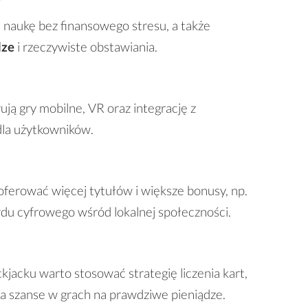
?
naukę bez finansowego stresu, a także
dze
i rzeczywiste obstawiania.
ją gry mobilne, VR oraz integrację z
 dla użytkowników.
ferować więcej tytułów i większe bonusy, np.
rdu cyfrowego wśród lokalnej społeczności.
jacku warto stosować strategię liczenia kart,
a szanse w grach na prawdziwe pieniądze.