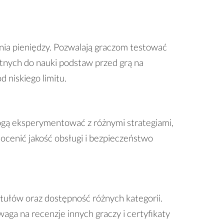
ia pieniędzy. Pozwalają graczom testować
ętnych do nauki podstaw przed grą na
d niskiego limitu.
ogą eksperymentować z różnymi strategiami,
 ocenić jakość obsługi i bezpieczeństwo
tułów oraz dostępność różnych kategorii.
aga na recenzje innych graczy i certyfikaty