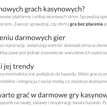
rmowych grach kasynowych?
owane platformy i unikaj nieznanych stron. Sprawdzaj opin
ęciem. Zawsze sprawdzaj, czy oferta
gra bez płacenia
je
eniu darmowych gier
 za rejestrację, zwiększają wartość doświadczenia w dar
Kluczowe jest jednak zrozumienie warunków ich wykorzysta
i jej trendy
 na minimalistyczne podejście do hazardu. Wielu graczy p
mobilne i integracja z social medią, co zwiększa dostępno
arto grać w darmowe gry kasyno
osób na naukę, zabawę i eksplorację świata hazardu. Poz