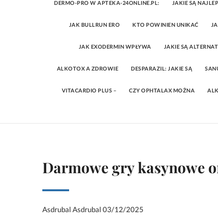
DERMO-PRO W APTEKA-24ONLINE.PL:
JAKIE SĄ NAJLE
JAK BULLRUN ERO
KTO POWINIEN UNIKAĆ
JA
JAK EXODERMIN WPŁYWA
JAKIE SĄ ALTERNA
ALKOTOX A ZDROWIE
DESPARAZIL: JAKIE SĄ
SAN
VITACARDIO PLUS –
CZY OPHTALAX MOŻNA
ALK
Darmowe gry kasynowe onli
Asdrubal Asdrubal
03/12/2025