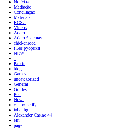
Notícias
Mediação
Conciliação
Materiais
RCSC
Vídeos
Adam
Adam Sistemas
chickenroad
! Без рубрики
NEW
1
Pablic
blog
Games
uncategorized
General
Guides
Post
News
casino betify
inbet bg
Alexander Casino 44
efit
page