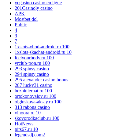
vegasino casino en ligne
201Casinoly casino
APK
Mostbet dol
Public
4
9
7
1xslots-vhod-android.ru 100
1xslots-skachat-android.ru 10
feelyourbody.ru 100
vrclub-tron.ru 100
293 spinsy casino
294 spinsy casino
295 alexander casino bonus
287 lucky31 casino
bezhinternat.ru 100
ortokonovalov.ru 100
olginskaya-aksay.ru 100
313 rabona casino
vinoora.ru 10
skovorodkaclub.ru 100
HotNews
pirs67.ru 10
legendsdj.com2