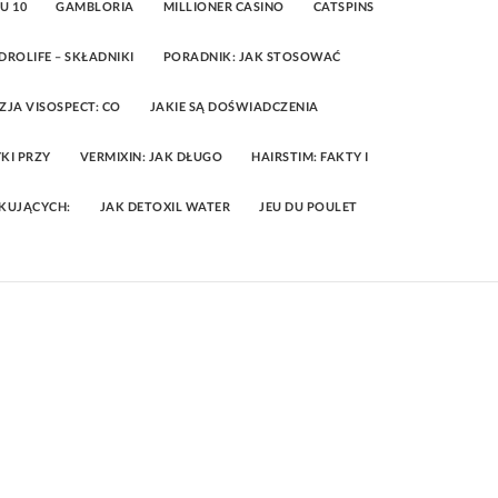
U 10
GAMBLORIA
MILLIONER CASINO
CATSPINS
ROLIFE – SKŁADNIKI
PORADNIK: JAK STOSOWAĆ
ZJA VISOSPECT: CO
JAKIE SĄ DOŚWIADCZENIA
KI PRZY
VERMIXIN: JAK DŁUGO
HAIRSTIM: FAKTY I
KUJĄCYCH:
JAK DETOXIL WATER
JEU DU POULET