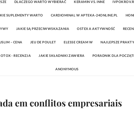
PSZE
DLACZEGO WARTO WYBIERAĆ
KERAMIN VS. INNE
IVPOKROV.R
KIE SUPLEMENTY WARTO
CARDIOMINAL W APTEKA-24ONLINE.PL
HOND
TYWY
JAKIE SĄ PRZECIWWSKAZANIA
OSTEX A AKTYWNOŚĆ
RECEN
USLIM – CENA
JEU DE POULET
ELESSE CREAM W
NAJLEPSZE PRAKTY
OTOX - RECENZJA
JAKIE SKŁADNIKI ZAWIERA
PORADNIK DLA POCZĄT
ANONYMOUS
ada em conflitos empresariais