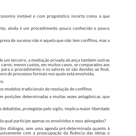
onomia instável e com prognóstico incerto como a que
tanto, ainda é um procedimento pouco conhecido e pouco
presa de sucesso não é aquela que não tem conflitos, mas a
a de um terceiro, a mediação privada alcança também outras
 e caros; menos custos, em muitos casos, se comparados aos
 para o procedimento e os valores só são devidos ao final,
ro de processos formais nos quais está envolvida.
to.
s modelos tradicionais de resolução de conflitos.
m posições determinadas e muitas vezes antagônicas, que
debatidas, protegidas pelo sigilo, implica maior liberdade
a qual participe apenas os envolvidos e seus advogados?
 dos diálogos, sem uma agenda pré-determinada quanto à
usivamente com a preocupação da fluência das ideias e