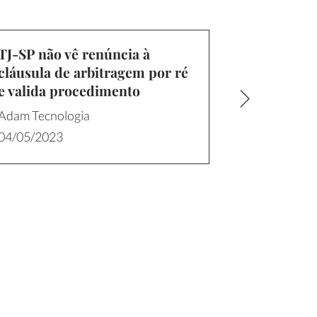
TJ-SP não vê renúncia à
Modelo mu
cláusula de arbitragem por ré
consensua
e valida procedimento
desafios
Adam Tecnologia
Adam Tecno
04/05/2023
24/06/202