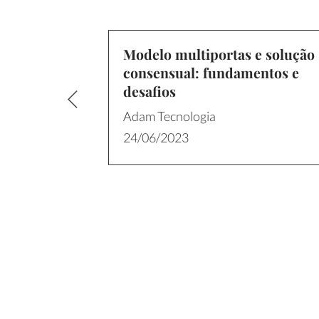
a à
Modelo multiportas e solução
em por ré
consensual: fundamentos e
to
desafios
Adam Tecnologia
24/06/2023