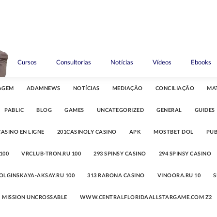
Cursos
Consultorias
Notícias
Vídeos
Ebooks
AGEM
ADAMNEWS
NOTÍCIAS
MEDIAÇÃO
CONCILIAÇÃO
MAT
PABLIC
BLOG
GAMES
UNCATEGORIZED
GENERAL
GUIDES
ASINO EN LIGNE
201CASINOLY CASINO
APK
MOSTBET DOL
PUB
100
VRCLUB-TRON.RU 100
293 SPINSY CASINO
294 SPINSY CASINO
OLGINSKAYA-AKSAY.RU 100
313 RABONA CASINO
VINOORA.RU 10
S
MISSION UNCROSSABLE
WWW.CENTRALFLORIDAALLSTARGAME.COM Z2