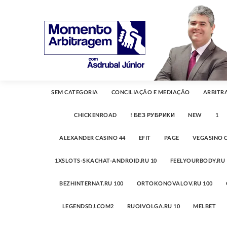
SEM CATEGORIA
CONCILIAÇÃO E MEDIAÇÃO
ARBITR
CHICKENROAD
! БЕЗ РУБРИКИ
NEW
1
ALEXANDER CASINO 44
EFIT
PAGE
VEGASINO C
1XSLOTS-SKACHAT-ANDROID.RU 10
FEELYOURBODY.RU 
BEZHINTERNAT.RU 100
ORTOKONOVALOV.RU 100
LEGENDSDJ.COM2
RUOIVOLGA.RU 10
MELBET