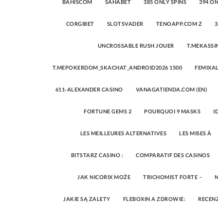
BAHISCOM
SAHABET
385 ONLY SPINS
394 ON
CORGIBET
SLOTSVADER
TENOAPP.COM Z
3
UNCROSSABLE RUSH JOUER
T.MEKASSI
T.MEPOKERDOM_SKACHAT_ANDROID2026 1500
FEMIXA
611-ALEXANDER CASINO
VANAGATIENDA.COM (EN)
FORTUNE GEMS 2
POURQUOI 9 MASKS
I
LES MEILLEURES ALTERNATIVES
LES MISES À
BITSTARZ CASINO :
COMPARATIF DES CASINOS
JAK NICORIX MOŻE
TRICHOMIST FORTE –
JAKIE SĄ ZALETY
FLEBOXIN A ZDROWIE:
RECENZ