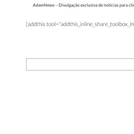
AdamNews
– Divulgação exclusiva de notícias para cli
[addthis tool="addthis_inline_share_toolbox_l