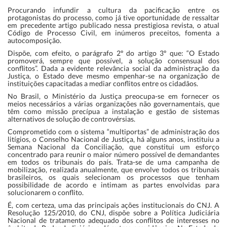
Procurando infundir a cultura da pacificação entre os
protagonistas do processo, como já tive oportunidade de ressaltar
em precedente artigo publicado nessa prestigiosa revista, o atual
Código de Processo Civil, em inúmeros preceitos, fomenta a
autocomposição.
Dispõe, com efeito, o parágrafo 2º do artigo 3º que: “O Estado
promoverá, sempre que possível, a solução consensual dos
conflitos”. Dada a evidente relevância social da administração da
Justiça, o Estado deve mesmo empenhar-se na organização de
instituições capacitadas a mediar conflitos entre os cidadãos.
No Brasil, o Ministério da Justiça preocupa-se em fornecer os
meios necessários a várias organizações não governamentais, que
têm como missão precípua a instalação e gestão de sistemas
alternativos de solução de controvérsias.
Comprometido com o sistema “multiportas” de administração dos
litígios, o Conselho Nacional de Justiça, há alguns anos, instituiu a
Semana Nacional da Conciliação, que constitui um esforço
concentrado para reunir o maior número possível de demandantes
em todos os tribunais do país. Trata-se de uma campanha de
mobilização, realizada anualmente, que envolve todos os tribunais
brasileiros, os quais selecionam os processos que tenham
possibilidade de acordo e intimam as partes envolvidas para
solucionarem o conflito.
É, com certeza, uma das principais ações institucionais do CNJ. A
Resolução 125/2010, do CNJ, dispõe sobre a Política Judiciária
Nacional de tratamento adequado dos conflitos de interesses no