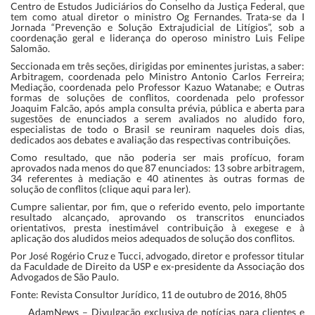
Centro de Estudos Judiciários do Conselho da Justiça Federal, que
tem como atual diretor o ministro Og Fernandes. Trata-se da I
Jornada “Prevenção e Solução Extrajudicial de Litígios”, sob a
coordenação geral e liderança do operoso ministro Luis Felipe
Salomão.
Seccionada em três seções, dirigidas por eminentes juristas, a saber:
Arbitragem, coordenada pelo Ministro Antonio Carlos Ferreira;
Mediação, coordenada pelo Professor Kazuo Watanabe; e Outras
formas de soluções de conflitos, coordenada pelo professor
Joaquim Falcão, após ampla consulta prévia, pública e aberta para
sugestões de enunciados a serem avaliados no aludido foro,
especialistas de todo o Brasil se reuniram naqueles dois dias,
dedicados aos debates e avaliação das respectivas contribuições.
Como resultado, que não poderia ser mais profícuo, foram
aprovados nada menos do que 87 enunciados: 13 sobre arbitragem,
34 referentes à mediação e 40 atinentes às outras formas de
solução de conflitos (clique
aqui
para ler).
Cumpre salientar, por fim, que o referido evento, pelo importante
resultado alcançado, aprovando os transcritos enunciados
orientativos, presta inestimável contribuição à exegese e à
aplicação dos aludidos meios adequados de solução dos conflitos.
Por José Rogério Cruz e Tucci, advogado, diretor e professor titular
da Faculdade de Direito da USP e ex-presidente da Associação dos
Advogados de São Paulo.
Fonte: Revista Consultor Jurídico, 11 de outubro de 2016, 8h05
AdamNews
– Divulgação exclusiva de notícias para clientes e