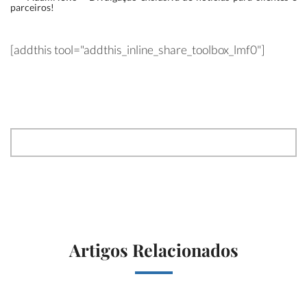
parceiros!
[addthis tool="addthis_inline_share_toolbox_lmf0"]
Artigos Relacionados