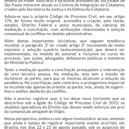
âmbito do Poder Judiciário e dá outras providências. No Estado de
São Paulo merecem alusão os Centros de Integração da Cidadania,
criados pela Secretaria da Justiça e da Defesa da Cidadania.
Aduza-se que o próprio Código de Processo Civil, em seu artigo
174, de forma muito original, aconselha a criação, pela União,
estados, Distrito Federal e pelos municípios, de câmaras de
mediação e conciliação, com atribuições relacionadas à solução
consensual de conflitos no âmbito administrativo.
Além destas importantes iniciativas, que seguem tendência
mundial, o parágrafo 3º do citado artigo 3º recomenda de modo
expresso a solução suasória (autocomposição), que deverá ser
implementada, na medida do possível e inclusive no curso do
processo, “por juízes, advogados, defensores públicos e membros
do Ministério Público”.
Tanto a mediação quanto a conciliação pressupõem a intervenção
de uma terceira pessoa. Na mediação, esta tem a missão de
esclarecer as partes, para que as mesmas alcancem a solução da
pendência. Na conciliação, pelo contrário, o protagonista imparcial
se incumbe não apenas de orientar as partes, mas, ainda, de sugerir-
lhes o melhor desfecho do conflito.
Não é preciso registrar que, à luz desse novo horizonte que se
descortina sob a égide do Código de Processo Civil de 2015, os
aludidos operadores do Direito não devem medir esforços em prol
da composição amigável do litígio.
Nessa perspectiva, embora com algum involuntário atraso, entendo
que ainda é tempo de registrar importante evento ocorrido, em
Brasília, nos dias 22 e 23 de agosto passado, sob os auspícios do