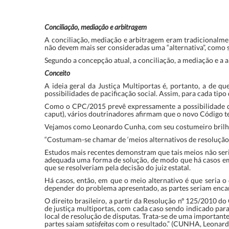
Conciliação, mediação e arbitragem
A conciliação, mediação e arbitragem eram tradicionalme
não devem mais ser consideradas uma “alternativa”, como se 
Segundo a concepção atual, a conciliação, a mediação e a
Conceito
A ideia geral da Justiça Multiportas é, portanto, a de qu
possibilidades de pacificação social. Assim, para cada tip
Como o CPC/2015 prevê expressamente a possibilidade da a
caput), vários doutrinadores afirmam que o novo Código te
Vejamos como Leonardo Cunha, com seu costumeiro brilha
“Costumam-se chamar de ‘meios alternativos de resolução d
Estudos mais recentes demonstram que tais meios não seria
adequada uma forma de solução, de modo que há casos em q
que se resolveriam pela decisão do juiz estatal.
Há casos, então, em que o meio alternativo é que seria o 
depender do problema apresentado, as partes seriam encami
O direito brasileiro, a partir da Resolução nº 125/2010 d
de justiça multiportas, com cada caso sendo indicado par
local de resolução de disputas. Trata-se de uma important
partes saiam
satisfeitas
com o resultado.” (CUNHA, Leonard