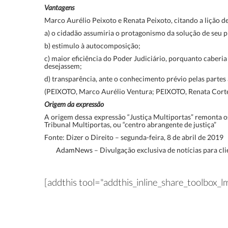
Vantagens
Marco Aurélio Peixoto e Renata Peixoto, citando a lição 
a) o cidadão assumiria o protagonismo da solução de seu
b) estimulo à autocomposição;
c) maior eficiência do Poder Judiciário, porquanto caberi
desejassem;
d) transparência, ante o conhecimento prévio pelas partes
(PEIXOTO, Marco Aurélio Ventura; PEIXOTO, Renata Corte
Origem da expressão
A origem dessa expressão “Justiça Multiportas” remonta o
Tribunal Multiportas, ou “centro abrangente de justiça”
Fonte: Dizer o Direito – segunda-feira, 8 de abril de 2019
AdamNews
– Divulgação exclusiva de notícias para cli
[addthis tool="addthis_inline_share_toolbox_l