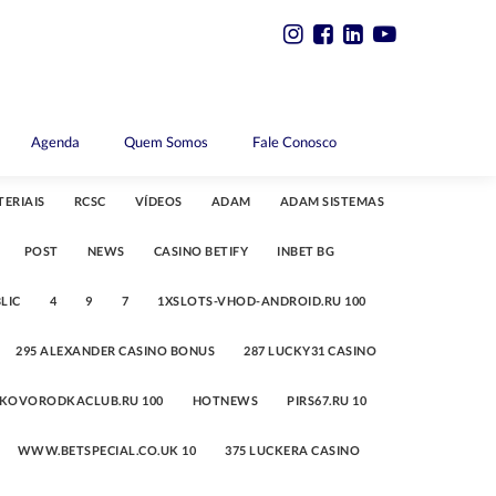
Agenda
Quem Somos
Fale Conosco
ERIAIS
RCSC
VÍDEOS
ADAM
ADAM SISTEMAS
POST
NEWS
CASINO BETIFY
INBET BG
LIC
4
9
7
1XSLOTS-VHOD-ANDROID.RU 100
295 ALEXANDER CASINO BONUS
287 LUCKY31 CASINO
KOVORODKACLUB.RU 100
HOTNEWS
PIRS67.RU 10
WWW.BETSPECIAL.CO.UK 10
375 LUCKERA CASINO