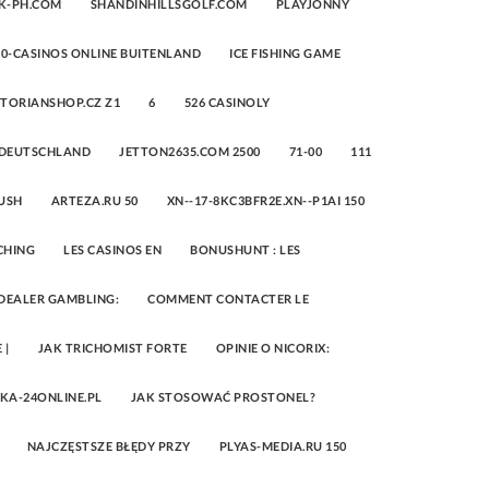
K-PH.COM
SHANDINHILLSGOLF.COM
PLAYJONNY
30-CASINOS ONLINE BUITENLAND
ICE FISHING GAME
ORIANSHOP.CZ Z1
6
526 CASINOLY
O DEUTSCHLAND
JETTON2635.COM 2500
71-00
111
USH
ARTEZA.RU 50
XN--17-8KC3BFR2E.XN--P1AI 150
CHING
LES CASINOS EN
BONUSHUNT : LES
 DEALER GAMBLING:
COMMENT CONTACTER LE
 |
JAK TRICHOMIST FORTE
OPINIE O NICORIX:
KA-24ONLINE.PL
JAK STOSOWAĆ PROSTONEL?
NAJCZĘSTSZE BŁĘDY PRZY
PLYAS-MEDIA.RU 150