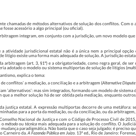
nte chamadas de métodos alternativos de solução dos conflitos. Com o 
fosse acessório a algo principal (ou oficial).
 arbitragem integram, em conjunto com a jurisdição, um novo modelo que 
e a atividade jurisdicional estatal não é a única nem a principal opção 
o de litígio existe uma forma mais adequada de solução. A jurisdição estat
rbitragem (art. 3, §1º) e a obrigatoriedade, como regra geral, de ser 
ria adotado o modelo ou sistema multiportas de solução de litígios (
mult
ntismo, explica o tema:
e conflitos’ a mediação, a conciliação e a arbitragem (
Alternative Dispute
m ‘alternativos’: mas sim integrados, formando um modelo de sistema de 
ue a melhor solução há de ser obtida pela mediação, enquanto outros, pe
da justiça estatal. A expressão multiportas decorre de uma metáfora: s
nhadas para a porta da mediação, ou da conciliação, ou da arbitragem, o
o Conselho Nacional de Justiça e com o Código de Processo Civil de 2015
a o
método
ou
técnica
mais adequada para a solução do conflito. O Judiciá
e mudança paradigmática. Não basta que o caso seja julgado; é preciso q
o Carneiro da.
A Fazenda Pública em Juízo.
13ª ed., Rio de Janeiro: Forense,