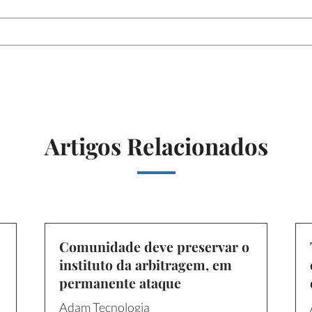
Artigos Relacionados
Comunidade deve preservar o
instituto da arbitragem, em
permanente ataque
Adam Tecnologia