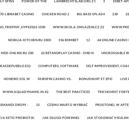
LY SPINS
POWER OF THE
LAMBRECHTSLAB.ORG Z1
3
1XBET-AP
70-LIBRABET CASINO
CHICKEN ROAD 2
BIG BASS SPLASH
230
2
NO_FRISPINY_HYPE2026 1500
WWW.SKOLA-OMLAZENI.CZ Z2
WWW.PRET
L
NOBILIA-KITCHEN.RU 2000
556 BDMBET
12
68 ONLINE CASIN
MDS-ONLINE.RU 200
62 BETANDPLAY CASINO - EMD N
UNCROSSABLE R
DEASDEPUEBLO.ES2
COMPUTERS, SOFTWARE
SELF IMPROVEMENT, COA
HONDRO SOL W
FAIRSPIN CASINO VS.
BONUSHUNT ET EPIC
LIVE
WWW.AQUADYNAMIC.IN X2
THE BEST PRACTICES
TRICHOMIST FORTE
NEMANEX DROPS -
13
CZEMU WARTO WYBRAĆ
PROSTONEL W APTE
JA KETO PROBIOTIX:
JAK DŁUGO POWINNO
JAK STOSOWAĆ VISULAN