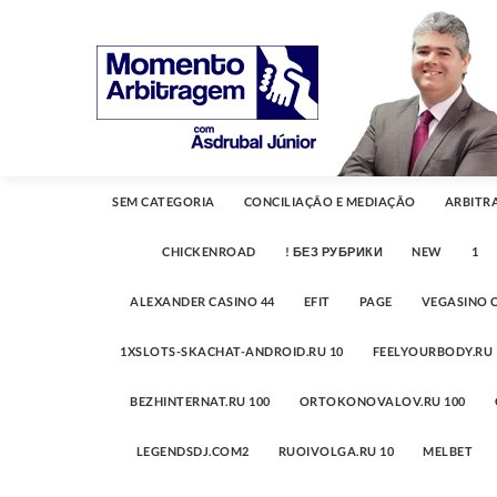
SEM CATEGORIA
CONCILIAÇÃO E MEDIAÇÃO
ARBITR
CHICKENROAD
! БЕЗ РУБРИКИ
NEW
1
ALEXANDER CASINO 44
EFIT
PAGE
VEGASINO C
1XSLOTS-SKACHAT-ANDROID.RU 10
FEELYOURBODY.RU 
BEZHINTERNAT.RU 100
ORTOKONOVALOV.RU 100
LEGENDSDJ.COM2
RUOIVOLGA.RU 10
MELBET