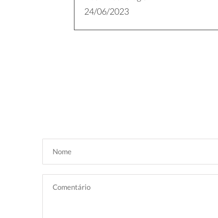
24/06/2023