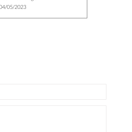
04/05/2023
24/06/202