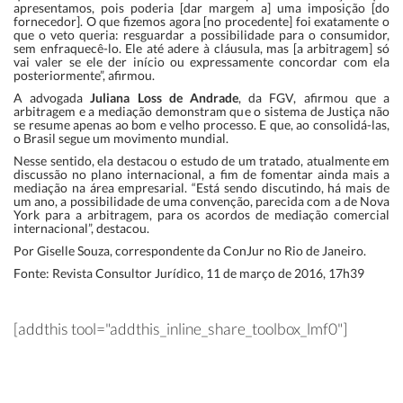
apresentamos, pois poderia [dar margem a] uma imposição [do
fornecedor]. O que fizemos agora [no procedente] foi exatamente o
que o veto queria: resguardar a possibilidade para o consumidor,
sem enfraquecê-lo. Ele até adere à cláusula, mas [a arbitragem] só
vai valer se ele der início ou expressamente concordar com ela
posteriormente”, afirmou.
A advogada
Juliana Loss de Andrade
, da FGV, afirmou que a
arbitragem e a mediação demonstram que o sistema de Justiça não
se resume apenas ao bom e velho processo. E que, ao consolidá-las,
o Brasil segue um movimento mundial.
Nesse sentido, ela destacou o estudo de um tratado, atualmente em
discussão no plano internacional, a fim de fomentar ainda mais a
mediação na área empresarial. “Está sendo discutindo, há mais de
um ano, a possibilidade de uma convenção, parecida com a de Nova
York para a arbitragem, para os acordos de mediação comercial
internacional”, destacou.
Por Giselle Souza, correspondente da ConJur no Rio de Janeiro.
Fonte: Revista Consultor Jurídico, 11 de março de 2016, 17h39
[addthis tool="addthis_inline_share_toolbox_lmf0"]