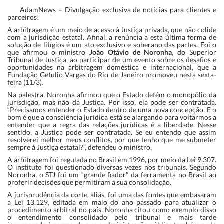
AdamNews
– Divulgação exclusiva de notícias para clientes e
parceiros!
A arbitragem é um meio de acesso à Justiça privada, que não colide
com a jurisdição estatal. Afinal, a renúncia a esta última forma de
solução de litígios é um ato exclusivo e soberano das partes. Foi o
que afirmou o ministro
João Otávio de Noronha
, do Superior
Tribunal de Justiça, ao participar de um evento sobre os desafios e
oportunidades na arbitragem doméstica e internacional, que a
Fundação Getulio Vargas do Rio de Janeiro promoveu nesta sexta-
feira (11/3).
Na palestra, Noronha afirmou que o Estado detém o monopólio da
jurisdição, mas não da Justiça. Por isso, ela pode ser contratada.
“Precisamos entender o Estado dentro de uma nova concepção. E o
bom é que a consciência jurídica está se alargando para voltarmos a
entender que a regra das relações jurídicas é a liberdade. Nesse
sentido, a Justiça pode ser contratada. Se eu entendo que assim
resolverei melhor meus conflitos, por que tenho que me submeter
sempre à Justiça estatal?”, defendeu o ministro.
A arbitragem foi regulada no Brasil em 1996, por meio da Lei 9.307.
O instituto foi questionado diversas vezes nos tribunais. Segundo
Noronha, o STJ foi um “grande fiador” da ferramenta no Brasil ao
proferir decisões que permitiram a sua consolidação.
A jurisprudência da corte, aliás, foi uma das fontes que embasaram
a Lei 13.129, editada em maio do ano passado para atualizar o
procedimento arbitral no país. Noronha citou como exemplo disso
o entendimento consolidado pelo tribunal e mais tarde