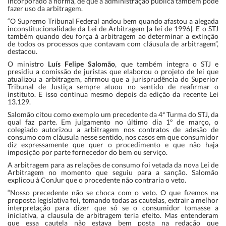
incorporado à norma, de que a administração pública também pode
fazer uso da arbitragem.
“O Supremo Tribunal Federal andou bem quando afastou a alegada
inconstitucionalidade da Lei de Arbitragem [a lei de 1996]. E o STJ
também quando deu força à arbitragem ao determinar a extinção
de todos os processos que contavam com cláusula de arbitragem”,
destacou.
O ministro
Luís Felipe Salomão
, que também integra o STJ e
presidiu a comissão de juristas que elaborou o projeto de lei que
atualizou a arbitragem, afirmou que a jurisprudência do Superior
Tribunal de Justiça sempre atuou no sentido de reafirmar o
instituto. E isso continua mesmo depois da edição da recente Lei
13.129.
Salomão citou como exemplo um precedente da 4ª Turma do STJ, da
qual faz parte. Em julgamento no último dia 1º de março, o
colegiado
autorizou a arbitragem nos contratos de adesão
de
consumo com cláusula nesse sentido, nos casos em que consumidor
diz expressamente que quer o procedimento e que não haja
imposição por parte fornecedor do bem ou serviço.
A arbitragem para as relações de consumo foi vetada da nova Lei de
Arbitragem no momento que seguiu para a sanção. Salomão
explicou à ConJur que o procedente não contraria o veto.
“Nosso precedente não se choca com o veto. O que fizemos na
proposta legislativa foi, tomando todas as cautelas, extrair a melhor
interpretação para dizer que só se o consumidor tomasse a
iniciativa, a clausula de arbitragem teria efeito. Mas entenderam
que essa cautela não estava bem posta na redação que