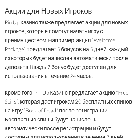
Акции для Новых Игроков
Pin Up Казино также предлагает акции для новых
игроков, которые помогут начать игру с
преимуществом. Например, акция “Welcome
Package” предлагает 5 бонусов на 5 дней, каждый
из которых будет начислен автоматически после
депозита. Каждый бонус будет доступен для
использования в течение 24 часов.
Кроме того, Pin Up Казино предлагает акцию “Free
Spins”, которая дает игрокам 20 бесплатных спинов
на игру “Book of Dead” после регистрации.
Бесплатные спины будут начислены
автоматически после регистрации и будут
доступны для использования в течение 7 дней.