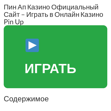
Пин Ап Казино Официальный
Сайт – Играть в Онлайн Казино
Pin Up
ИГРАТЬ
Содержимое