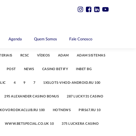
Agenda
Quem Somos
Fale Conosco
ERIAIS
RCSC
VÍDEOS
ADAM
ADAM SISTEMAS
POST
NEWS
CASINO BETIFY
INBET BG
LIC
4
9
7
1XSLOTS-VHOD-ANDROID.RU 100
295 ALEXANDER CASINO BONUS
287 LUCKY31 CASINO
KOVORODKACLUB.RU 100
HOTNEWS
PIRS67.RU 10
WWW.BETSPECIAL.CO.UK 10
375 LUCKERA CASINO