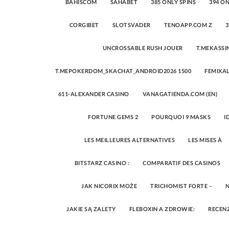
BAHISCOM
SAHABET
385 ONLY SPINS
394 ON
CORGIBET
SLOTSVADER
TENOAPP.COM Z
3
UNCROSSABLE RUSH JOUER
T.MEKASSI
T.MEPOKERDOM_SKACHAT_ANDROID2026 1500
FEMIXA
611-ALEXANDER CASINO
VANAGATIENDA.COM (EN)
FORTUNE GEMS 2
POURQUOI 9 MASKS
I
LES MEILLEURES ALTERNATIVES
LES MISES À
BITSTARZ CASINO :
COMPARATIF DES CASINOS
JAK NICORIX MOŻE
TRICHOMIST FORTE –
JAKIE SĄ ZALETY
FLEBOXIN A ZDROWIE:
RECENZ