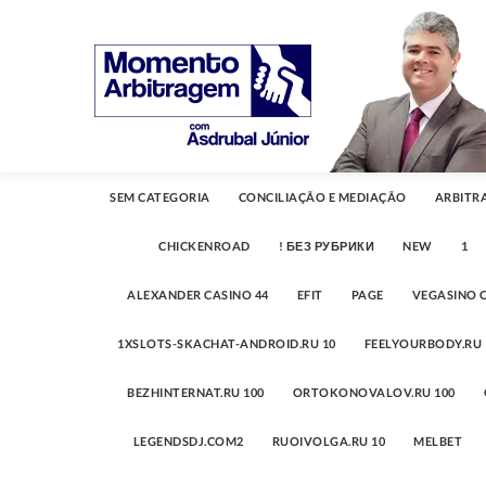
SEM CATEGORIA
CONCILIAÇÃO E MEDIAÇÃO
ARBITR
CHICKENROAD
! БЕЗ РУБРИКИ
NEW
1
ALEXANDER CASINO 44
EFIT
PAGE
VEGASINO C
1XSLOTS-SKACHAT-ANDROID.RU 10
FEELYOURBODY.RU 
BEZHINTERNAT.RU 100
ORTOKONOVALOV.RU 100
LEGENDSDJ.COM2
RUOIVOLGA.RU 10
MELBET