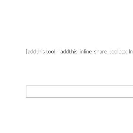
[addthis tool="addthis_inline_share_toolbox_l