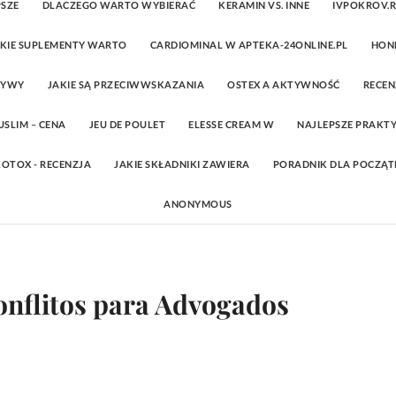
PSZE
DLACZEGO WARTO WYBIERAĆ
KERAMIN VS. INNE
IVPOKROV.R
KIE SUPLEMENTY WARTO
CARDIOMINAL W APTEKA-24ONLINE.PL
HOND
TYWY
JAKIE SĄ PRZECIWWSKAZANIA
OSTEX A AKTYWNOŚĆ
RECEN
USLIM – CENA
JEU DE POULET
ELESSE CREAM W
NAJLEPSZE PRAKTY
OTOX - RECENZJA
JAKIE SKŁADNIKI ZAWIERA
PORADNIK DLA POCZĄT
ANONYMOUS
nflitos para Advogados