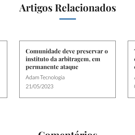
Artigos Relacionados
Comunidade deve preservar o
instituto da arbitragem, em
permanente ataque
Adam Tecnologia
21/05/2023
Comentários