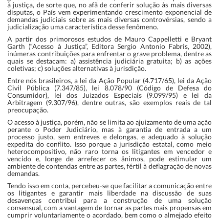
à justiça, de sorte que, no afã de conferir solução às mais diversas
disputas, o País vem experimentando crescimento exponencial de
demandas judiciais sobre as mais diversas controvérsias, sendo a
judicialização uma característica desse fenômeno.
A partir dos primorosos estudos de Mauro Cappelletti e Bryant
Garth (“Acesso à Justiça”, Editora Sergio Antonio Fabris, 2002),
inúmeras contribuições para enfrentar o grave problema, dentre as
quais se destacam: a) assistência judiciária gratuita; b) as ações
coletivas; c) soluções alternativas à jurisdição.
Entre nós brasileiros, a lei da Ação Popular (
4.717/65
), lei da Ação
Civil Pública (
7.347/85
), lei 8.078/90 (
Código de Defesa do
Consumidor
), lei dos Juizados Especiais (
9.099/95
) e lei da
Arbitragem (
9.307/96
), dentre outras, são exemplos reais de tal
preocupação.
O acesso à justiça, porém, não se limita ao ajuizamento de uma ação
perante o Poder Judiciário, mas à garantia de entrada a um
processo justo, sem entreves e delongas, e adequado à solução
expedita do conflito. Isso porque a jurisdição estatal, como meio
heterocompositivo, não raro torna os litigantes em vencedor e
vencido e, longe de arrefecer os ânimos, pode estimular um
ambiente de contendas entre as partes, fértil à deflagração de novas
demandas.
Tendo isso em conta, percebeu-se que facilitar a comunicação entre
os litigantes e garantir mais liberdade na discussão de suas
desavenças contribui para a construção de uma solução
consensual, com a vantagem de tornar as partes mais propensas em
cumprir voluntariamente o acordado, bem como o almejado efeito