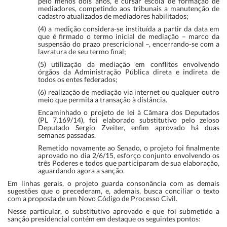
pelo menos dois anos, e cursar escola de formação de
mediadores, competindo aos tribunais a manutenção de
cadastro atualizados de mediadores habilitados;
(4) a medição considera-se instituída a partir da data em
que é firmado o termo inicial de mediação – marco da
suspensão do prazo prescricional –, encerrando-se com a
lavratura de seu termo final;
(5) utilização da mediação em conflitos envolvendo
órgãos da Administração Pública direta e indireta de
todos os entes federados;
(6) realização de mediação via internet ou qualquer outro
meio que permita a transação à distância.
Encaminhado o projeto de lei à Câmara dos Deputados
(PL 7.169/14), foi elaborado substitutivo pelo zeloso
Deputado Sergio Zveiter, enfim aprovado há duas
semanas passadas.
Remetido novamente ao Senado, o projeto foi finalmente
aprovado no dia 2/6/15, esforço conjunto envolvendo os
três Poderes e todos que participaram de sua elaboração,
aguardando agora a sanção.
Em linhas gerais, o projeto guarda consonância com as demais
sugestões que o precederam, e, ademais, busca conciliar o texto
com a proposta de um Novo Código de Processo Civil.
Nesse particular, o substitutivo aprovado e que foi submetido a
sanção presidencial contém em destaque os seguintes pontos: