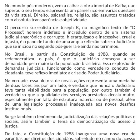
No mundo pós-moderno, vem a calhar a obra imortal de Kafka, que
superou o seu tempo e apresenta um painel rico em várias questões
da vida atual. Direito, psicanálise, religião, são assuntos tratados
com absoluta transparência e objetividade.
O percurso surrealista de Joseph K, no magnífico texto de “O
Processo”, homem indefeso e incrédulo dentro de um sistema
judicial anacrônico e corrupto, hierarquizado e inacessível, cruel e
injusto, é o pano de fundo de uma ampla reflexão sobre o Judiciário
que se iniciou no segundo pós-guerra e ainda não terminou.
No Brasil, a partir da
Constituição de 1988
, quando se
redemocratizou o país, é que o Judiciário começou a ser
demandado pela maioria da população brasileira. Essa explosão de
demandas judiciais, funcionando como verdadeiro conduto de
cidadania, teve reflexo imediato: a crise do Poder Judiciário.
Na verdade, essa pletora de novas ações representa uma medalha
de duas faces. Se, por um lado, é verdade que nunca o Judiciário
teve tanta visibilidade para a população, por outro também é
verdadeiro que a qualidade dos serviços prestados decaiu muito,
especialmente por falta de estrutura material ou de pessoal, além
de uma legislação processual inadequada aos novos desafios
institucionais.
Surge também o fenômeno da judicialização das relações políticas e
sociais, assim também o tema da democratização do acesso à
justiça.
De fato, a Constituição de 1988 inaugurou uma nova era de
garantias aos direitos dos cidadãos, sobretudo no campo do acesso