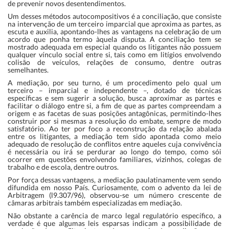
de prevenir novos desentendimentos.
Um desses métodos autocompositivos é a conciliação, que consiste
na intervenção de um terceiro imparcial que aproxima as partes, as
escuta e auxilia, apontando-lhes as vantagens na celebração de um
acordo que ponha termo àquela disputa. A conciliação tem se
mostrado adequada em especial quando os litigantes não possuem
qualquer vínculo social entre si, tais como em litígios envolvendo
colisão de veículos, relações de consumo, dentre outras
semelhantes.
A mediação, por seu turno, é um procedimento pelo qual um
terceiro – imparcial e independente –, dotado de técnicas
específicas e sem sugerir a solução, busca aproximar as partes e
facilitar o diálogo entre si, a fim de que as partes compreendam a
origem e as facetas de suas posições antagônicas, permitindo-lhes
construir por si mesmas a resolução do embate, sempre de modo
satisfatório. Ao ter por foco a reconstrução da relação abalada
entre os litigantes, a mediação tem sido apontada como meio
adequado de resolução de conflitos entre aqueles cuja convivência
é necessária ou irá se perdurar ao longo do tempo, como sói
ocorrer em questões envolvendo familiares, vizinhos, colegas de
trabalho e de escola, dentre outros.
Por força dessas vantagens, a mediação paulatinamente vem sendo
difundida em nosso País. Curiosamente, com o advento da lei de
Arbitragem (
l9.307/96
), observou-se um número crescente de
câmaras arbitrais também especializadas em mediação.
Não obstante a carência de marco legal regulatório específico, a
verdade é que algumas leis esparsas indicam a possibilidade de