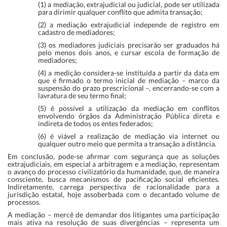
(1) a mediação, extrajudicial ou judicial, pode ser utilizada
para dirimir qualquer conflito que admita transação;
(2) a mediação extrajudicial independe de registro em
cadastro de mediadores;
(3) os mediadores judiciais precisarão ser graduados há
pelo menos dois anos, e cursar escola de formação de
mediadores;
(4) a medição considera-se instituída a partir da data em
que é firmado o termo inicial de mediação – marco da
suspensão do prazo prescricional –, encerrando-se com a
lavratura de seu termo final;
(5) é possível a utilização da mediação em conflitos
envolvendo órgãos da Administração Pública direta e
indireta de todos os entes federados;
(6) é viável a realização de mediação via internet ou
qualquer outro meio que permita a transação a distância.
Em conclusão, pode-se afirmar com segurança que as soluções
extrajudiciais, em especial a arbitragem e a mediação, representam
o avanço do processo civilizatório da humanidade, que, de maneira
consciente, busca mecanismos de pacificação social eficientes.
Indiretamente, carrega perspectiva de racionalidade para a
jurisdição estatal, hoje assoberbada com o decantado volume de
processos.
A mediação – mercê de demandar dos litigantes uma participação
mais ativa na resolução de suas divergências – representa um