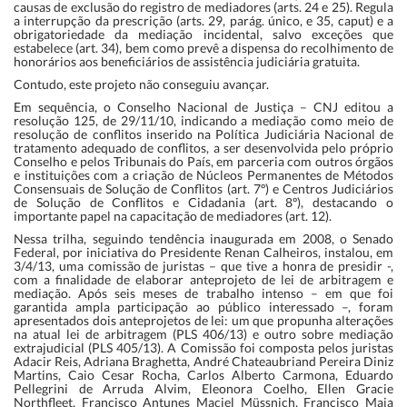
causas de exclusão do registro de mediadores (arts. 24 e 25). Regula
a interrupção da prescrição (arts. 29, parág. único, e 35, caput) e a
obrigatoriedade da mediação incidental, salvo exceções que
estabelece (art. 34), bem como prevê a dispensa do recolhimento de
honorários aos beneficiários de assistência judiciária gratuita.
Contudo, este projeto não conseguiu avançar.
Em sequência, o Conselho Nacional de Justiça – CNJ editou a
resolução 125, de 29/11/10, indicando a mediação como meio de
resolução de conflitos inserido na Política Judiciária Nacional de
tratamento adequado de conflitos, a ser desenvolvida pelo próprio
Conselho e pelos Tribunais do País, em parceria com outros órgãos
e instituições com a criação de Núcleos Permanentes de Métodos
Consensuais de Solução de Conflitos (art. 7º) e Centros Judiciários
de Solução de Conflitos e Cidadania (art. 8º), destacando o
importante papel na capacitação de mediadores (art. 12).
Nessa trilha, seguindo tendência inaugurada em 2008, o Senado
Federal, por iniciativa do Presidente Renan Calheiros, instalou, em
3/4/13, uma comissão de juristas – que tive a honra de presidir -,
com a finalidade de elaborar anteprojeto de lei de arbitragem e
mediação. Após seis meses de trabalho intenso – em que foi
garantida ampla participação ao público interessado –, foram
apresentados dois anteprojetos de lei: um que propunha alterações
na atual lei de arbitragem (PLS 406/13) e outro sobre mediação
extrajudicial (PLS 405/13). A Comissão foi composta pelos juristas
Adacir Reis, Adriana Braghetta, André Chateaubriand Pereira Diniz
Martins, Caio Cesar Rocha, Carlos Alberto Carmona, Eduardo
Pellegrini de Arruda Alvim, Eleonora Coelho, Ellen Gracie
Northfleet, Francisco Antunes Maciel Müssnich, Francisco Maia