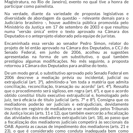
Magistratura, no Rio de Janeiro), evento no qual tive a honra de
participar como painelista.
Na verdade, diante da variedade de propostas legislativas e
diversidade de abordagem da questão – relevante demais para o
Judiciário brasileiro -, houve audiência pública promovida pelo
Ministério da Justiça em 17 de setembro de 2003 e que resultou
numa “versão única” entre o texto aprovado na Câmara dos
Deputados e o anteprojeto elaborado pela equipe de juristas.
Encaminhada essa versão ao senador Pedro Simon, relator do
projeto de lei então aprovado na Câmara dos Deputados, a CCJ do
Senado Federal, em junho de 2006, acolheu as sugestões
apresentadas na forma de um substitutivo, o qual também
prestigiou algumas modificações. No mês seguinte, a proposta
retornou à Câmara dos Deputados para análise do texto.
De um modo geral, o substitutivo aprovado pelo Senado Federal em
2006 descreve a mediação prévia ou incidental, judicial ou
extrajudicial (art. 3º), admitindo-a “em toda a matéria que admita
conciliação, reconciliação, transação ou acordo” (art. 4º). Ressalta
que o procedimento será sigiloso, em regra (art. 6º), e que o acordo
obtido constitui título executivo extrajudicial e, homologado pelo
juiz, terá eficácia de título judicial (arts. 7º e 8º). Consigna que os
mediadores poderão ser judiciais e extrajudiciais, devidamente
inscritos em registro de mediadores a ser mantido pelos Tribunais
de Justiça locais (arts. 11 e 12), que também exercerão a fiscalização
das atividades dos mediadores extrajudiciais (art. 18), ao passo que
a fiscalização dos mediadores judiciais competirá às seccionais da
OAB. Aponta as causas de impedimento dos mediadores (arts. 21 e
23), o que é considerado como conduta inadequada bem como