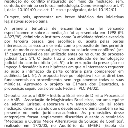
resolução do conflito instaurado por meio da mediação, sem,
contudo, definir ao certo sua metodologia. Como exemplo, o art. 4º,
I, da lei
10.101/00
, e o art. 11 e seus parágrafos, da lei
10.192/01
.
Cumpre, pois, apresentar um breve histórico das iniciativas
legislativas sobre o tema.
A primeira tentativa de encaminhar uma lei versando
especificamente sobre a mediação foi apresentada em 1998 (PL
4.827/98), definindo o instituto como “a atividade técnica exercida
por terceira pessoa, que escolhida ou aceita pelas partes
interessadas, as escuta e orienta com o propósito de lhes permitir
que, de modo consensual, previnam ou solucionem conflitos” (art.
1º, caput), passível de ser utilizado antes ou no curso do processo
judicial (art. 3º). O texto traz a possibilidade de homologação
judicial do acordo obtido (art. 5º), a interrupção da prescrição e o
impeço à decadência nas hipóteses em que o interessado requerer
ao juízo a intimação da parte contrária para comparecer em
audiência (art. 6º). A proposta teve por objetivo fixar as diretrizes
fundamentais do procedimento, sem regulamentar todas as suas
minúcias. Aprovado o projeto na Câmara dos Deputados, a
proposição seguiu para o Senado Federal (PLC 94/02).
De outra parte, o IBDP – Instituto Brasileiro de Direito Processual
e a AMB – Associação de Magistrados Brasileiros, por uma equipe
de seletos juristas, elaboraram um anteprojeto de lei sobre
mediação, demonstrando que o debate sobre o tema também se fez
presente no meio jurídico-acadêmico. As proposições desse
anteprojeto foram amplamente discutidas durante o seminário
“Mediação e Outros Meios Alternativos de Solução de Conflitos”,
realizado em 17/3/03, no Auditório da EMERJ (Escola da