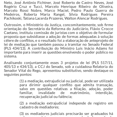
Neto, José Antônio Fichtner, José Roberto de Castro Neves, José
Rogério Cruz e Tucci, Marcelo Henrique Ribeiro de Oliveira,
Marcelo Rossi Nobre, Marco Maciel, Pedro Paulo Guerra de
Medeiros, Roberta Maria Rangel, Silvia Rodrigues Pereira
Pachikoski, Tatiana Lacerda Prazeres, Walton Alencar Rodrigues.
Outrossim, o Ministério da Justiça, concomitantemente, sob firme
orientação do Secretário da Reforma do Judiciário, Flávio Crocce
Caetano, instituiu comissão de juristas com o objetivo de formular
proposta que subsidiasse a adoção de formas adequadas à solução
célere de conflitos, e o resultado foi a elaboração de anteprojeto de
lei de mediação que também passou a tramitar no Senado Federal
(PLS 434/13). A contribuição do Ministro Luis Inácio Adams foi
importante para inserir as questões envolvendo o poder público no
sistema.
Analisando conjuntamente esses 3 projetos de lei (PLS 517/11,
405/13 e 434/13), a CCJ do Senado, sob a cuidadosa Relatoria do
Senador Vital do Rego, apresentou substitutivo, sendo destaque os
seguintes pontos:
(1) a mediação, extrajudicial ou judicial, pode ser utilizada
para dirimir qualquer conflito que admita transação,
salvo em questões relativas a filiação, adoção, poder
familiar, invalidade de matrimônio, interdição,
recuperação judicial ou falência;
(2) a mediação extrajudicial independe de registro em
cadastro de mediadores;
(3) os mediadores judiciais precisarão ser graduados há