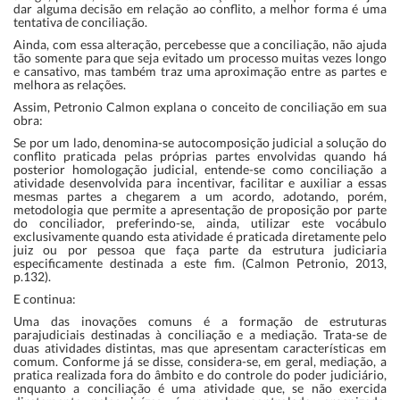
dar alguma decisão em relação ao conflito, a melhor forma é uma
tentativa de conciliação.
Ainda, com essa alteração, percebesse que a conciliação, não ajuda
tão somente para que seja evitado um processo muitas vezes longo
e cansativo, mas também traz uma aproximação entre as partes e
melhora as relações.
Assim, Petronio Calmon explana o conceito de conciliação em sua
obra:
Se por um lado, denomina-se autocomposição judicial a solução do
conflito praticada pelas próprias partes envolvidas quando há
posterior homologação judicial, entende-se como conciliação a
atividade desenvolvida para incentivar, facilitar e auxiliar a essas
mesmas partes a chegarem a um acordo, adotando, porém,
metodologia que permite a apresentação de proposição por parte
do conciliador, preferindo-se, ainda, utilizar este vocábulo
exclusivamente quando esta atividade é praticada diretamente pelo
juiz ou por pessoa que faça parte da estrutura judiciaria
especificamente destinada a este fim. (Calmon Petronio, 2013,
p.132).
E continua:
Uma das inovações comuns é a formação de estruturas
parajudiciais destinadas à conciliação e a mediação. Trata-se de
duas atividades distintas, mas que apresentam características em
comum. Conforme já se disse, considera-se, em geral, mediação, a
pratica realizada fora do âmbito e do controle do poder judiciário,
enquanto a conciliação é uma atividade que, se não exercida