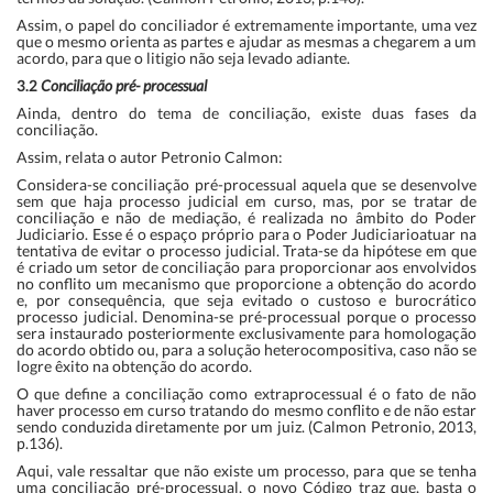
Assim, o papel do conciliador é extremamente importante, uma vez
que o mesmo orienta as partes e ajudar as mesmas a chegarem a um
acordo, para que o litigio não seja levado adiante.
3.2
Conciliação pré- processual
Ainda, dentro do tema de conciliação, existe duas fases da
conciliação.
Assim, relata o autor Petronio Calmon:
Considera-se conciliação pré-processual aquela que se desenvolve
sem que haja processo judicial em curso, mas, por se tratar de
conciliação e não de mediação, é realizada no âmbito do Poder
Judiciario. Esse é o espaço próprio para o Poder Judiciarioatuar na
tentativa de evitar o processo judicial. Trata-se da hipótese em que
é criado um setor de conciliação para proporcionar aos envolvidos
no conflito um mecanismo que proporcione a obtenção do acordo
e, por consequência, que seja evitado o custoso e burocrático
processo judicial. Denomina-se pré-processual porque o processo
sera instaurado posteriormente exclusivamente para homologação
do acordo obtido ou, para a solução heterocompositiva, caso não se
logre êxito na obtenção do acordo.
O que define a conciliação como extraprocessual é o fato de não
haver processo em curso tratando do mesmo conflito e de não estar
sendo conduzida diretamente por um juiz. (Calmon Petronio, 2013,
p.136).
Aqui, vale ressaltar que não existe um processo, para que se tenha
uma conciliação pré-processual, o novo Código traz que, basta o