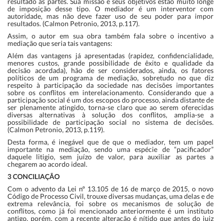
resultado ás partes. Sua missão e seus objetivos estão muito longe
de imposição desse tipo. O mediador é um interventor com
autoridade, mas não deve fazer uso de seu poder para impor
resultados. (Calmon Petronio, 2013, p.117).
Assim, o autor em sua obra também fala sobre o incentivo a
mediação que seria tais vantagens:
Além das vantagens já apresentadas (rapidez, confidencialidade,
menores custos, grande possibilidade de êxito e qualidade da
decisão acordada), hão de ser considerados, ainda, os fatores
políticos de um programa de mediação, sobretudo no que diz
respeito à participação da sociedade nas decisões importantes
sobre os conflitos em interelacionamento. Considerando que a
participação social é um dos escopos do processo, ainda distante de
ser plenamente atingido, torna-se claro que ao serem oferecidas
diversas alternativas à solução dos conflitos, amplia-se a
possibilidade de participação social no sistema de decisões.
(Calmon Petronio, 2013, p.119).
Desta forma, é inegável que de que o mediador, tem um papel
importante na mediação, sendo uma espécie de “pacificador”
daquele litigio, sem juízo de valor, para auxiliar as partes a
chegarem ao acordo ideal.
3 CONCILIAÇÃO
Com o advento da Lei nº 13.105 de 16 de março de 2015, o novo
Código de Processo Civil, trouxe diversas mudanças, uma delas e de
extrema relevância, foi sobre os mecanismos de solução de
conflitos, como já foi mencionado anteriormente é um instituto
antigo, porém, com a recente alteração é nítido que antes do juiz