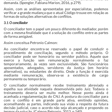
demanda. (Spengler, Fabiana Marion, 2016, p.279).
Assim, com as análises apresentadas por especialistas, podemos
verificar a grande mudança que o atual Código trouxe em relação as
formas de soluções alternativas de conflitos.
3.1
O conciliador
O conciliador tem o papel um pouco diferente do mediador, porém
com a mesma finalidade que é a solução do conflito entre as partes
de forma amigável.
Assim conceitua Petronio Calmon:
Ao conciliador encontra-se reservado o papel de conduzir o
procedimento de conciliação, segundo o método próprio. O
conciliador pode ser honorário ou servidor publico. Aquele que
exerce a função sem remuneração normalmente o faz
temporariamente, ás vezes sem exclusividade. São funcionários
aposentados, advogados, servidores da Justiça (em horário
alternativo), ou estudantes de direito. Onde a função é exercida
mediante remuneração, observa-se a existência de cargo
permanente ou temporário.
O conciliador normalmente recebe treinamento abreviado e
espelha sua atividade naquela desenvolvida pelo Juiz. Todavia o
treinamento deveria ser muito melhor. Nesse ponto ainda é
acanhada a regulamentação do CNJ. A postura do conciliador para
com o conflito é em grande parte ativa, emitindo opiniões,
aconselhando as partes, indicando sua visão a respeito da futura
decisão judicial, caso o acordo não seja alcançado e propondo os
termos da solução. (Calmon Petronio, 2013, p.140).