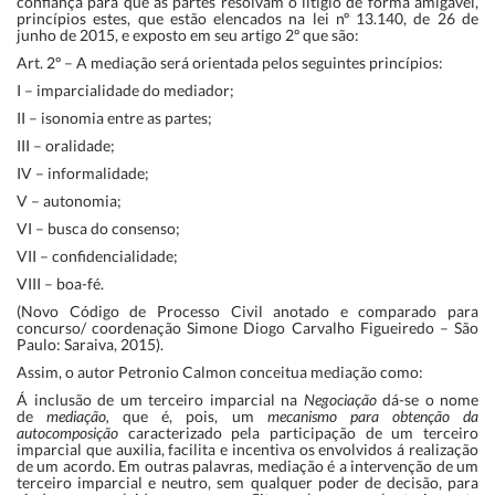
confiança para que as partes resolvam o litigio de forma amigável,
princípios estes, que estão elencados na lei nº 13.140, de 26 de
junho de 2015, e exposto em seu artigo 2º que são:
Art. 2º – A mediação será orientada pelos seguintes princípios:
I – imparcialidade do mediador;
II – isonomia entre as partes;
III – oralidade;
IV – informalidade;
V – autonomia;
VI – busca do consenso;
VII – confidencialidade;
VIII – boa-fé.
(Novo Código de Processo Civil anotado e comparado para
concurso/ coordenação Simone Diogo Carvalho Figueiredo – São
Paulo: Saraiva, 2015).
Assim, o autor Petronio Calmon conceitua mediação como:
Á inclusão de um terceiro imparcial na
Negociação
dá-se o nome
de
mediação,
que é, pois, um
mecanismo para obtenção da
autocomposição
caracterizado pela participação de um terceiro
imparcial que auxilia, facilita e incentiva os envolvidos á realização
de um acordo. Em outras palavras, mediação é a intervenção de um
terceiro imparcial e neutro, sem qualquer poder de decisão, para