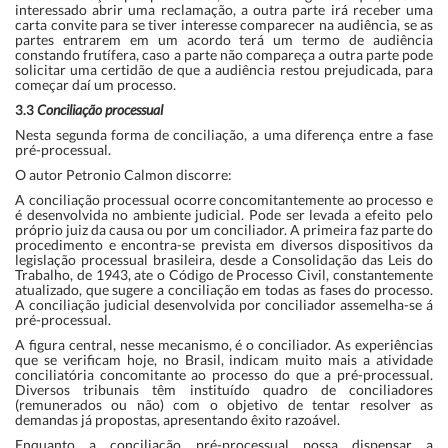
interessado abrir uma reclamação, a outra parte irá receber uma
carta convite para se tiver interesse comparecer na audiência, se as
partes entrarem em um acordo terá um termo de audiência
constando frutífera, caso a parte não compareça a outra parte pode
solicitar uma certidão de que a audiência restou prejudicada, para
começar daí um processo.
3.3
Conciliação processual
Nesta segunda forma de conciliação, a uma diferença entre a fase
pré-processual.
O autor Petronio Calmon discorre:
A conciliação processual ocorre concomitantemente ao processo e
é desenvolvida no ambiente judicial. Pode ser levada a efeito pelo
próprio juiz da causa ou por um conciliador. A primeira faz parte do
procedimento e encontra-se prevista em diversos dispositivos da
legislação processual brasileira, desde a Consolidação das Leis do
Trabalho, de 1943, ate o Código de Processo Civil, constantemente
atualizado, que sugere a conciliação em todas as fases do processo.
A conciliação judicial desenvolvida por conciliador assemelha-se á
pré-processual.
A figura central, nesse mecanismo, é o conciliador. As experiências
que se verificam hoje, no Brasil, indicam muito mais a atividade
conciliatória concomitante ao processo do que a pré-processual.
Diversos tribunais têm instituído quadro de conciliadores
(remunerados ou não) com o objetivo de tentar resolver as
demandas já propostas, apresentando êxito razoável.
Enquanto a conciliação pré-processual possa dispensar a