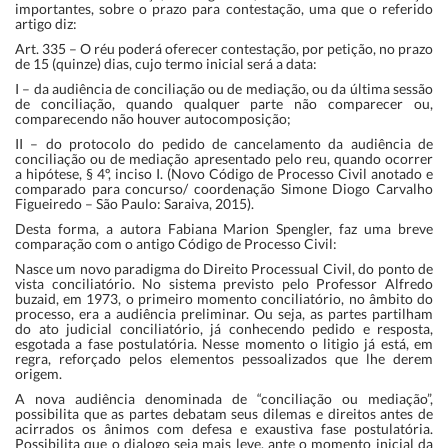
importantes, sobre o prazo para contestação, uma que o referido
artigo diz:
Art. 335 – O réu poderá oferecer contestação, por petição, no prazo
de 15 (quinze) dias, cujo termo inicial será a data:
I – da audiência de conciliação ou de mediação, ou da última sessão
de conciliação, quando qualquer parte não comparecer ou,
comparecendo não houver autocomposição;
II – do protocolo do pedido de cancelamento da audiência de
conciliação ou de mediação apresentado pelo reu, quando ocorrer
a hipótese, § 4º, inciso I. (Novo Código de Processo Civil anotado e
comparado para concurso/ coordenação Simone Diogo Carvalho
Figueiredo – São Paulo: Saraiva, 2015).
Desta forma, a autora Fabiana Marion Spengler, faz uma breve
comparação com o antigo Código de Processo Civil:
Nasce um novo paradigma do Direito Processual Civil, do ponto de
vista conciliatório. No sistema previsto pelo Professor Alfredo
buzaid, em 1973, o primeiro momento conciliatório, no âmbito do
processo, era a audiência preliminar. Ou seja, as partes partilham
do ato judicial conciliatório, já conhecendo pedido e resposta,
esgotada a fase postulatória. Nesse momento o litigio já está, em
regra, reforçado pelos elementos pessoalizados que lhe derem
origem.
A nova audiência denominada de “conciliação ou mediação”,
possibilita que as partes debatam seus dilemas e direitos antes de
acirrados os ânimos com defesa e exaustiva fase postulatória.
Possibilita que o dialogo seja mais leve, ante o momento inicial da