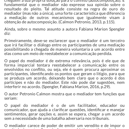
cheguem á sua própria solução para o conflito (autocomposição). É
fundamental que o mediador não expresse sua opinião sobre o
resultado do pleito. Tal atitude consiste na regra de ouro do
mediador (mas não a única), uma forte característica que diferencia
a mediação de outros mecanismos que igualmente visam á
obtenção de autocomposição. (Calmon Petronio, 2013, p.115).
Ainda, sobre o mesmo assunto a autora Fabiana Marion Spengler
diz:
Primeiramente, deve-se esclarecer que o mediador é um terceiro
que irá facilitar o diálogo entre os participantes de uma mediação
possibilitando a chegada de maneira voluntaria a um acordo entre
elas como um meio de reestabelecer a comunicação perdida.
O papel do mediador é de extrema relevância, pois é ele que de
forma imparcial tentara reestabelecer a comunicação entre os
envolvidos no conflito, ou seja, ele é quem procura aproximar os
participantes, identificando os pontos que geram o litigio, para que
se produza um acordo, deixando bem claro que o acordo é dos
partícipes e não do mediador. Este não pode dar sugestões, nem
interferir no acordo. (Spengler, Fabiana Marion, 2016, p.29).
O autor Petronio Calmon mostra que o mediador tem funções que
seriam:
O papel do mediador é o de um facilitador, educador ou
comunicador, que ajuda a clarificar questões, identificar e manejar
sentimentos, gerar opções e, assim se espera, chegar a um acordo
sem a necessidade de uma batalha adversaria nos tribunais.
O mediador carece de poder de emitir um veredito e de impor o