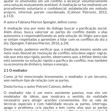
ajudar os envolvidos em um conflito a alcançar voluntariamente
uma solução mutuamente aceitável. A mediação se faz mediante um
procedimento voluntario e confidencial, estabelecido em método
próprio, informal, porem coordenado. (Calmon Petronio, 2013,
p.113).
A autora Fabiana Marion Spengler, define como:
A mediação visa por meio do diálogo buscar a pacificação social.
Além disso, busca valorizar as partes do conflito dando a elas
autonomia e responsabilizando-as pela solução do litigio para que
se sintam respeitadas a aprendam a lidar com os conflitos do dia a
dia. (Spengler, Fabiana Marion, 2016, p.24).
Deste modo, podemos verificar que, a mediação mesmo sendo um
meio mais flexível de resolução de conflito, esta deve seguir regras,
não que esta seja rígida, porém, observamos que, a ênfase desta não
está somente na solução rápida e pacifica do conflito, mas também
na economia de dinheiro, tempo e energia.
2.1 O mediador
Como já foi mencionado brevemente, o mediador é um terceiro,
sem nenhum tipo de relação com as partes.
Desta forma, o autor Petroni Calmon, define:
O mediador não é um mero assistente passivo, mas sim um
modelador de ideias, que mostrara o sentido da realidade
necessário para atingir acordos convenientes. Ele se vale de
técnicas especiais e com habilidade escuta as partes, interroga,
apaga o problema, cria opções e tem como alvo que as partes