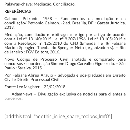
Palavras-chave: Mediação. Conciliação.
REFERÊNCIAS
Calmon, Petronio, 1958 – Fundamentos da mediação e da
conciliação/ Petronio Calmon. -2.ed. Brasília, DF : Gazeta Jurídica,
2013.
Mediação, conciliação e arbitragem: artigo por artigo de acordo
com a Lei nº 13.140/2015, Lei nº 9.307/1996, Lei nº 13.105/2015 e
com a Resolução nº 125/2010 do CNJ (Emenda I e II)/ Fabiana
Marion Spengler, Theobaldo Spengler Neto (organizadores). – Rio
de Janeiro : FGV Editora, 2016.
Novo Código de Processo Civil anotado e comparado para
concursos / coordenação Simone Diogo Carvalho Figueiredo. – São
Paulo : Saraiva, 2015.
Por Fabiana Abreu Araujo – advogada e pós-graduada em Direito
Civil e Direito Processual Civil
Fonte: Lex Magister – 22/02/2018
AdamNews
– Divulgação exclusiva de notícias para clientes e
parceiros!
[addthis tool="addthis_inline_share_toolbox_lmf0"]