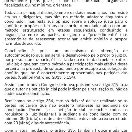
diretamente pelos juízes, é por eles controlada, organizada,
fiscalizada, ou, no mínimo, orientada.
Todavia a principal distinção entre os dois mecanismos não reside
em seus dirigentes, mas sim no método adotado: enquanto o
conciliador manifesta sua opinião sobre a solução justa para o
conflito e propõe os termos do acordo, o mediador atua com um
método estruturado em etapas sequenciais, conduzindo a
negociação entre as partes, dirigindo o “procedimento”, mas
abstendo-se de assessorar, aconselhar, emitir opinião e propor
formulas de acordo.
Conciliação é, pois, um mecanismo de obtenção de
autocomposição que, em geral, é desenvolvido pelo próprio juiz ou
por pessoa que faz parte, é fiscalizada ou é orientada pela estrutura
judicial; e que tem como método a participação mais efetiva desse
terceiro na proposta de solução, tendo por escopo a só solução do
conflito que lhe é concretamente apresentado nas petições das
partes. (Calmon Petronio, 2013, p.134).
Assim, com o novo Código este inova, pois em seu artigo 319, traz
que o autor na petição inicial pode indicar pela realização ou não de
audiência de conciliação.
Bem como no artigo 334, este só deixará de ser realizada se as
partes indicarem que não existe o interesse na audiência de
conciliação. Porém, se a petição inicial preencher todos os
requisitos, o juiz designará a audiência de conciliação com no
mínimo 30 (trinta) dias de antecedência e devendo o réu ser citado
com 20 (vinte) dias de antecedência.
Com a atual mudança, o artigo 335, também trouxe mudanças