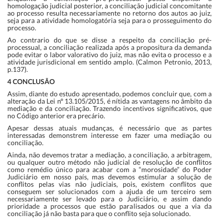
homologação judicial posterior, a conciliação judicial concomitante
ao processo resulta necessariamente no retorno dos autos ao juiz,
seja para a atividade homologatória seja para o prosseguimento do
processo.
Ao contrario do que se disse a respeito da conciliação pré-
processual, a conciliação realizada após a propositura da demanda
pode evitar o labor valorativo do juiz, mas não evita o processo e a
atividade jurisdicional em sentido amplo. (Calmon Petronio, 2013,
p.137).
4 CONCLUSÃO
Assim, diante do estudo apresentado, podemos concluir que, com a
alteração da Lei nº 13.105/2015, é nítida as vantagens no âmbito da
mediação e da conciliação. Trazendo incentivos significativos, que
no Código anterior era precário.
Apesar dessas atuais mudanças, é necessário que as partes
interessadas demonstrem interesse em fazer uma mediação ou
conciliação.
Ainda, não devemos tratar a mediação, a conciliação, a arbitragem,
ou qualquer outro método não judicial de resolução de conflitos
como remédio único para acabar com a “morosidade” do Poder
Judiciário em nosso país, mas devemos estimular a solução de
conflitos pelas vias não judiciais, pois, existem conflitos que
conseguem ser solucionados com a ajuda de um terceiro sem
necessariamente ser levado para o Judiciário, e assim dando
prioridade a processos que estão paralisados ou que a via da
conciliação já não basta para que o conflito seja solucionado.