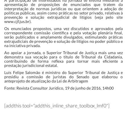
A participação de interessados na jornada se efetiva mediante a
apresentação de proposições de enunciados que tratem da
interpretação de normas jurídicas ou que orientem a adoção de
políticas públicas, assim como práticas no setor privado, relativas à
prevenção e solução extrajudicial de litígios (veja pelo site
www.cjf.jus.br
).
Os enunciados propostos, uma vez discutidos e aprovados pela
correspondente comissão científica e pela votação plenária final,
serão publicados e amplamente divulgados, estimulando práticas
extrajudiciais de prevenção e solução de litígios no poder público e
na iniciativa privada.
Ao apoiar a jornada, o Superior Tribunal de Justiça mais uma vez
demonstra sua vocação para o título de Tribunal da Cidadania,
contribuindo de forma reflexa para tornar mais eficiente a
prestação jurisdicional estatal.
Luis Felipe Salomão é ministro do Superior Tribunal de Justiça e
presidiu a comissão de juristas do Senado que elaborou o
anteprojeto de atualização da Lei de Arbitragem
Fonte: Revista Consultor Jurídico, 19 de junho de 2016, 14h00
[addthis tool="addthis_inline_share_toolbox_lmf0"]