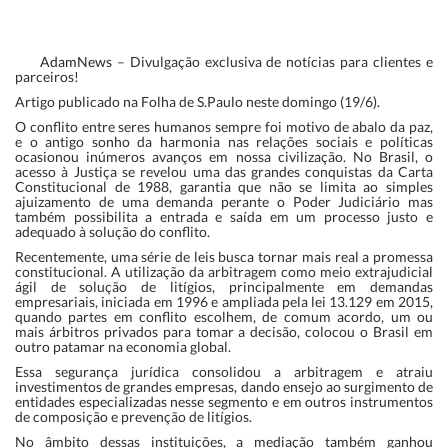
AdamNews
– Divulgação exclusiva de notícias para clientes e
parceiros!
Artigo publicado na Folha de S.Paulo neste domingo (19/6).
O conflito entre seres humanos sempre foi motivo de abalo da paz,
e o antigo sonho da harmonia nas relações sociais e políticas
ocasionou inúmeros avanços em nossa civilização. No Brasil, o
acesso à Justiça se revelou uma das grandes conquistas da Carta
Constitucional de 1988, garantia que não se limita ao simples
ajuizamento de uma demanda perante o Poder Judiciário mas
também possibilita a entrada e saída em um processo justo e
adequado à solução do conflito.
Recentemente, uma série de leis busca tornar mais real a promessa
constitucional. A utilização da arbitragem como meio extrajudicial
ágil de solução de litígios, principalmente em demandas
empresariais, iniciada em 1996 e ampliada pela lei 13.129 em 2015,
quando partes em conflito escolhem, de comum acordo, um ou
mais árbitros privados para tomar a decisão, colocou o Brasil em
outro patamar na economia global.
Essa segurança jurídica consolidou a arbitragem e atraiu
investimentos de grandes empresas, dando ensejo ao surgimento de
entidades especializadas nesse segmento e em outros instrumentos
de composição e prevenção de litígios.
No âmbito dessas instituições, a mediação também ganhou