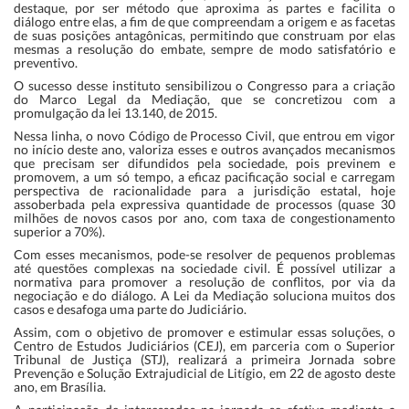
destaque, por ser método que aproxima as partes e facilita o
diálogo entre elas, a fim de que compreendam a origem e as facetas
de suas posições antagônicas, permitindo que construam por elas
mesmas a resolução do embate, sempre de modo satisfatório e
preventivo.
O sucesso desse instituto sensibilizou o Congresso para a criação
do Marco Legal da Mediação, que se concretizou com a
promulgação da lei 13.140, de 2015.
Nessa linha, o novo Código de Processo Civil, que entrou em vigor
no início deste ano, valoriza esses e outros avançados mecanismos
que precisam ser difundidos pela sociedade, pois previnem e
promovem, a um só tempo, a eficaz pacificação social e carregam
perspectiva de racionalidade para a jurisdição estatal, hoje
assoberbada pela expressiva quantidade de processos (quase 30
milhões de novos casos por ano, com taxa de congestionamento
superior a 70%).
Com esses mecanismos, pode-se resolver de pequenos problemas
até questões complexas na sociedade civil. É possível utilizar a
normativa para promover a resolução de conflitos, por via da
negociação e do diálogo. A Lei da Mediação soluciona muitos dos
casos e desafoga uma parte do Judiciário.
Assim, com o objetivo de promover e estimular essas soluções, o
Centro de Estudos Judiciários (CEJ), em parceria com o Superior
Tribunal de Justiça (STJ), realizará a primeira Jornada sobre
Prevenção e Solução Extrajudicial de Litígio, em 22 de agosto deste
ano, em Brasília.