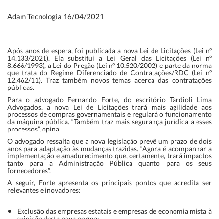
Adam Tecnologia
16/04/2021
Após anos de espera, foi publicada a nova Lei de Licitações (Lei nº
14.133/2021). Ela substitui a Lei Geral das Licitações (Lei nº
8.666/1993), a Lei do Pregão (Lei nº 10.520/2002) e parte da norma
que trata do Regime Diferenciado de Contratações/RDC (Lei nº
12.462/11). Traz também novos temas acerca das contratações
públicas.
Para o advogado Fernando Forte, do escritório Tardioli Lima
Advogados, a nova Lei de Licitações trará mais agilidade aos
processos de compras governamentais e regulará o funcionamento
da máquina pública. “Também traz mais segurança jurídica a esses
processos”, opina.
O advogado ressalta que a nova legislação prevê um prazo de dois
anos para adaptação às mudanças trazidas. “Agora é acompanhar a
implementação e amadurecimento que, certamente, trará impactos
tanto para a Administração Pública quanto para os seus
fornecedores”.
A seguir, Forte apresenta os principais pontos que acredita ser
relevantes e inovadores:
Exclusão das empresas estatais e empresas de economia mista à
sujeição desta nova norma;