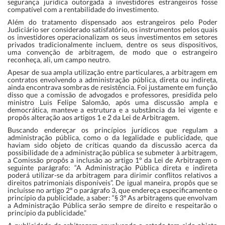
segurança jurídica outorgada a investidores estrangeiros fosse
compatível com a rentabilidade do investimento.
Além do tratamento dispensado aos estrangeiros pelo Poder
Judiciário ser considerado satisfatório, os instrumentos pelos quais
os investidores operacionalizam os seus investimentos em setores
privados tradicionalmente incluem, dentre os seus dispositivos,
uma convenção de arbitragem, de modo que o estrangeiro
reconheça, ali, um campo neutro.
Apesar de sua ampla utilização entre particulares, a arbitragem em
contratos envolvendo a administração pública, direta ou indireta,
ainda encontrava sombras de resistência. Foi justamente em função
disso que a comissão de advogados e professores, presidida pelo
ministro Luis Felipe Salomão, após uma discussão ampla e
democrática, manteve a estrutura e a substância da lei vigente e
propôs alteração aos artigos 1 e 2 da Lei de Arbitragem.
Buscando endereçar os princípios jurídicos que regulam a
administração pública, como o da legalidade e publicidade, que
haviam sido objeto de críticas quando da discussão acerca da
possibilidade de a administração pública se submeter à arbitragem,
a Comissão propôs a inclusão ao artigo 1° da Lei de Arbitragem o
seguinte parágrafo: “A Administração Pública direta e indireta
poderá utilizar-se da arbitragem para dirimir conflitos relativos a
direitos patrimoniais disponíveis”. De igual maneira, propôs que se
incluísse no artigo 2º o parágrafo 3, que endereça especificamente o
princípio da publicidade, a saber: “§ 3º As arbitragens que envolvam
a Administração Pública serão sempre de direito e respeitarão o
princípio da publicidade.”