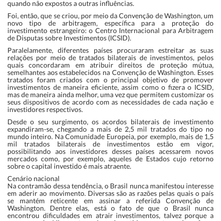
quando não expostos a outras influências.
Foi, então, que se criou, por meio da Convenção de Washington, um
novo tipo de arbitragem, específica para a proteção do
investimento estrangeiro: o Centro Internacional para Arbitragem
de Disputas sobre Investimentos (ICSID).
Paralelamente, diferentes países procuraram estreitar as suas
relações por meio de tratados bilaterais de investimentos, pelos
quais concordaram em atribuir direitos de proteção mútua,
semelhantes aos estabelecidos na Convenção de Washington. Esses
tratados foram criados com o principal objetivo de promover
investimentos de maneira eficiente, assim como o fizera o ICSID,
mas de maneira ainda melhor, uma vez que permitem customizar os
seus dispositivos de acordo com as necessidades de cada nação e
investidores respectivos.
Desde o seu surgimento, os acordos bilaterais de investimento
expandiram-se, chegando a mais de 2,5 mil tratados do tipo no
mundo inteiro. Na Comunidade Europeia, por exemplo, mais de 1,5
mil tratados bilaterais de investimentos estão em vigor,
possibilitando aos investidores desses países acessarem novos
mercados como, por exemplo, aqueles de Estados cujo retorno
sobre o capital investido é mais atraente.
Cenário nacional
Na contramão dessa tendência, o Brasil nunca manifestou interesse
em aderir ao movimento. Diversas são as razões pelas quais o país
se mantém reticente em assinar a referida Convenção de
Washington. Dentre elas, está o fato de que o Brasil nunca
encontrou dificuldades em atrair investimentos, talvez porque a