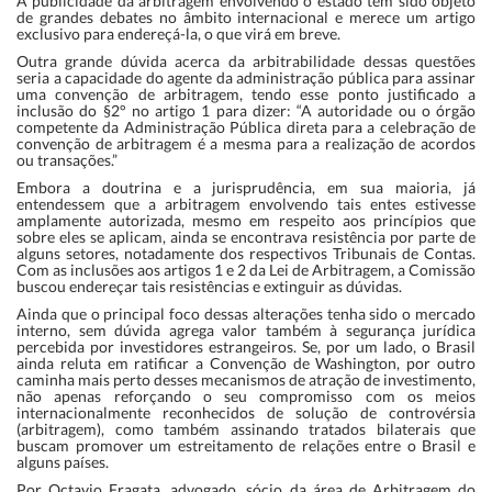
A publicidade da arbitragem envolvendo o estado tem sido objeto
de grandes debates no âmbito internacional e merece um artigo
exclusivo para endereçá-la, o que virá em breve.
Outra grande dúvida acerca da arbitrabilidade dessas questões
seria a capacidade do agente da administração pública para assinar
uma convenção de arbitragem, tendo esse ponto justificado a
inclusão do §2° no artigo 1 para dizer: “A autoridade ou o órgão
competente da Administração Pública direta para a celebração de
convenção de arbitragem é a mesma para a realização de acordos
ou transações.”
Embora a doutrina e a jurisprudência, em sua maioria, já
entendessem que a arbitragem envolvendo tais entes estivesse
amplamente autorizada, mesmo em respeito aos princípios que
sobre eles se aplicam, ainda se encontrava resistência por parte de
alguns setores, notadamente dos respectivos Tribunais de Contas.
Com as inclusões aos artigos 1 e 2 da Lei de Arbitragem, a Comissão
buscou endereçar tais resistências e extinguir as dúvidas.
Ainda que o principal foco dessas alterações tenha sido o mercado
interno, sem dúvida agrega valor também à segurança jurídica
percebida por investidores estrangeiros. Se, por um lado, o Brasil
ainda reluta em ratificar a Convenção de Washington, por outro
caminha mais perto desses mecanismos de atração de investimento,
não apenas reforçando o seu compromisso com os meios
internacionalmente reconhecidos de solução de controvérsia
(arbitragem), como também assinando tratados bilaterais que
buscam promover um estreitamento de relações entre o Brasil e
alguns países.
Por Octavio Fragata, advogado, sócio da área de Arbitragem do