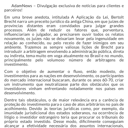
AdamNews
– Divulgação exclusiva de notícias para clientes e
parceiros!
Em uma breve anedota, intitulada A Aplicação da Lei, Bertolt
Brecht narra um preceito jurídico da antiga China, em que juízes de
províncias distantes eram convidados para julgar grandes
processos. Além de reduzir os fatores que, porventura,
influenciariam o julgador, ao precisarem ouvir todos os relatos
novamente, os juízes não se deixariam levar pela ingenuidade em
relação ao conhecido, ou pelo receio de fazer inimigos em seu
ambiente. Trazemos as sempre valiosas lições de Brecht para
introduzir a arbitragem envolvendo a administração pública, direta
ou indireta, tema muito em voga atualmente no Brasil e no mundo,
principalmente pelo volumoso número de arbitragens de
investimento.
Com o objetivo de aumentar o fluxo, então modesto, de
investimentos para as nações em desenvolvimento, os participantes
do mercado internacional buscaram, durante os anos 60-70, criar
um instrumento que neutralizasse parte dos obstáculos que os
investidores vinham enfrentando notadamente nos países em
desenvolvimento.
Dentre tais obstáculos, o de maior relevância era a carência de
proteção do investimento para o caso de atos arbitrários no país de
acolhimento. Devido às teorias jurídicas como, por exemplo, da
imunidade jurisdicional dos estados soberanos, na ocorrência de
litígio o investidor estrangeiro teria que procurar os tribunais do
próprio estado investido. Desse modo, dificilmente conseguiam
alcançar a efetividade necessária dos assuntos internacionais,