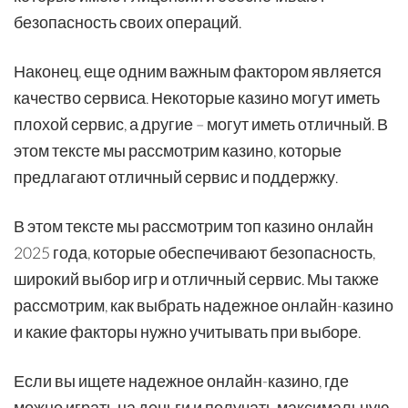
безопасность своих операций.
Наконец, еще одним важным фактором является
качество сервиса. Некоторые казино могут иметь
плохой сервис, а другие – могут иметь отличный. В
этом тексте мы рассмотрим казино, которые
предлагают отличный сервис и поддержку.
В этом тексте мы рассмотрим топ казино онлайн
2025 года, которые обеспечивают безопасность,
широкий выбор игр и отличный сервис. Мы также
рассмотрим, как выбрать надежное онлайн-казино
и какие факторы нужно учитывать при выборе.
Если вы ищете надежное онлайн-казино, где
можно играть на деньги и получать максимальную