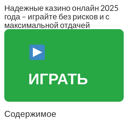
Надежные казино онлайн 2025
года – играйте без рисков и с
максимальной отдачей
ИГРАТЬ
Содержимое