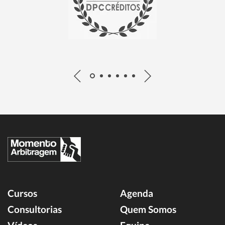
Cursos
Agenda
Consultorias
Quem Somos