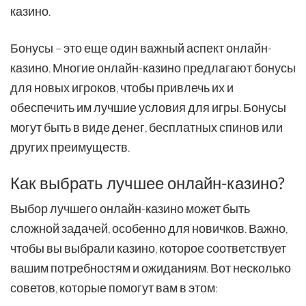
казино.
Бонусы – это еще один важный аспект онлайн-
казино. Многие онлайн-казино предлагают бонусы
для новых игроков, чтобы привлечь их и
обеспечить им лучшие условия для игры. Бонусы
могут быть в виде денег, бесплатных спинов или
других преимуществ.
Как выбрать лучшее онлайн-казино?
Выбор лучшего онлайн-казино может быть
сложной задачей, особенно для новичков. Важно,
чтобы вы выбрали казино, которое соответствует
вашим потребностям и ожиданиям. Вот несколько
советов, которые помогут вам в этом: