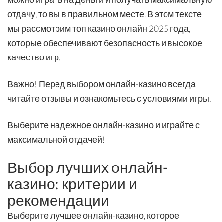
отдачу, то вы в правильном месте. В этом тексте
мы рассмотрим топ казино онлайн 2025 года,
которые обеспечивают безопасность и высокое
качество игр.
Важно! Перед выбором онлайн-казино всегда
читайте отзывы и ознакомьтесь с условиями игры.
Выберите надежное онлайн-казино и играйте с
максимальной отдачей!
Выбор лучших онлайн-
казино: критерии и
рекомендации
Выберите лучшее онлайн-казино, которое