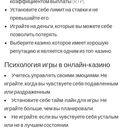
коэффициентом выплаты (RTP).
Установите себе лимит на ставки и не
превышайте его.
Играйте на деньги, которые вы можете себе
позволить потерять.
Выберите казино, которое имеет хорошую
репутацию и является одним из топ-казино.
Психология игры в онлайн-казино
Учитесь управлять своими эмоциями. Не
играйте, когда вы чувствуете себя подавленным
или раздраженным.
Установите себе тайм-лайн для игры. Не
играйте больше, чем вы планировали.
Не играйте, если вы чувствуете себя усталым
или не в лучшем состоянии.