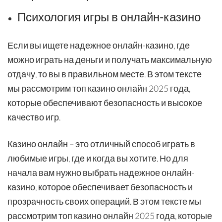
Психология игры в онлайн-казино
Если вы ищете надежное онлайн-казино, где
можно играть на деньги и получать максимальную
отдачу, то вы в правильном месте. В этом тексте
мы рассмотрим топ казино онлайн 2025 года,
которые обеспечивают безопасность и высокое
качество игр.
Казино онлайн – это отличный способ играть в
любимые игры, где и когда вы хотите. Но для
начала вам нужно выбрать надежное онлайн-
казино, которое обеспечивает безопасность и
прозрачность своих операций. В этом тексте мы
рассмотрим топ казино онлайн 2025 года, которые