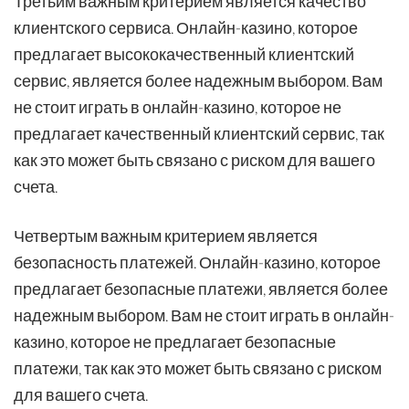
Третьим важным критерием является качество
клиентского сервиса. Онлайн-казино, которое
предлагает высококачественный клиентский
сервис, является более надежным выбором. Вам
не стоит играть в онлайн-казино, которое не
предлагает качественный клиентский сервис, так
как это может быть связано с риском для вашего
счета.
Четвертым важным критерием является
безопасность платежей. Онлайн-казино, которое
предлагает безопасные платежи, является более
надежным выбором. Вам не стоит играть в онлайн-
казино, которое не предлагает безопасные
платежи, так как это может быть связано с риском
для вашего счета.