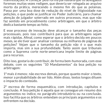
forenses muitas vezes redigem, que deveria ser relegada ao arquivo
morto da prática, merecendo o mesmo fim do que as polainas.
Passa por uma boa dose de redução do nível de litigiosidade nas
petições, o que pode se justificar no Poder Judiciário, para chamar
atenção de julgador soterrado em outros processos, mas que não
faz sentido em procedimento como arbitragem, em que o árbitro
dedica bastante tempo ao feito.
E esse processo de inovação deve alcançar o tamanho das peças
processuais, pois isso contribuirá para que as arbitragens sejam
mais rápidas. Afinal, como esperar que o árbitro decida em poucos
meses, se ele tiver quer analisar centenas ou milhares de páginas de
petições? Vejam que o tamanho da petição não é o que mais
importa, mas sim a sua profundidade. Tanto assim que tribunais
como a Suprema corte norte-americana impõe limite de páginas
para recursos.
Dito isso, gostaria de contribuir, de forma bem-humorada, com esse
debate, com os seguintes “10 Mandamentos” da boa petição na
arbitragem:
1º mais é menos: não escreva demais, porque quanto maior o texto,
menor a probabilidade de ser lido. Além disso, textos longos diluem
o impacto do conteúdo.
2º escreva de forma esquemática, com introdução, capítulos e
conclusão. A boa petição é aquela que se consegue um resumo dos
argumentos no índice, no parágrafo introdutório ou na conclusão.
Isso facilita que os árbitros entendam os principais argumentos e os
enfrentem na decisão.