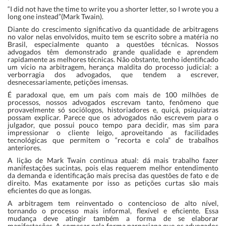
“I did not have the time to write you a shorter letter, so I wrote you a
long one instead”(Mark Twain).
Diante do crescimento significativo da quantidade de arbitragens
no valor nelas envolvidos, muito tem se escrito sobre a matéria no
Brasil, especialmente quanto a questões técnicas. Nossos
advogados têm demonstrado grande qualidade e aprendem
rapidamente as melhores técnicas. Não obstante, tenho identificado
um vício na arbitragem, herança maldita do processo judicial: a
verborragia dos advogados, que tendem a escrever,
desnecessariamente, petições imensas.
É paradoxal que, em um país com mais de 100 milhões de
processos, nossos advogados escrevam tanto, fenômeno que
provavelmente só sociólogos, historiadores e, quiçá, psiquiatras
possam explicar. Parece que os advogados não escrevem para o
julgador, que possui pouco tempo para decidir, mas sim para
impressionar o cliente leigo, aproveitando as facilidades
tecnológicas que permitem o “recorta e cola” de trabalhos
anteriores.
A lição de Mark Twain continua atual: dá mais trabalho fazer
manifestações sucintas, pois elas requerem melhor entendimento
da demanda e identificação mais precisa das questões de fato e de
direito. Mas exatamente por isso as petições curtas são mais
eficientes do que as longas.
A arbitragem tem reinventado o contencioso de alto nível,
tornando o processo mais informal, flexível e eficiente. Essa
mudança deve atingir também a forma de se elaborar
manifestações. A começar pela forma parnasiana que os advogados