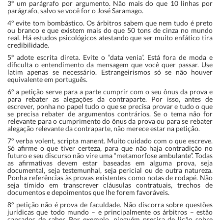
3º um parágrafo por argumento. Não mais do que 10 linhas por
parágrafo, salvo se você for o José Saramago.
4º evite tom bombástico. Os árbitros sabem que nem tudo é preto
ou branco e que existem mais do que 50 tons de cinza no mundo
real. Há estudos psicológicos atestando que ser muito enfático tira
credibilidade.
5º adote escrita direta. Evite o “data venia”. Está fora de moda e
dificulta o entendimento da mensagem que você quer passar. Use
latim apenas se necessário. Estrangeirismos só se não houver
equivalente em português.
6º a petição serve para a parte cumprir com o seu ônus da prova e
para rebater as alegações da contraparte. Por isso, antes de
escrever, ponha no papel tudo o que se precisa provar e tudo o que
se precisa rebater de argumentos contrários. Se o tema não for
relevante para o cumprimento do ônus da prova ou para se rebater
alegação relevante da contraparte, não merece estar na petição.
7º verba volent, scripta manent. Muito cuidado com o que escreve.
Só afirme o que tiver certeza, para que não haja contradição no
futuro e seu discurso não vire uma “metamorfose ambulante”. Todas
as afirmativas devem estar baseadas em alguma prova, seja
documental, seja testemunhal, seja pericial ou de outra natureza.
Ponha referências às provas existentes como notas de rodapé. Não
seja tímido em transcrever cláusulas contratuais, trechos de
documentos e depoimentos que lhe forem favoráveis.
8º petição não é prova de faculdade. Não discorra sobre questões
jurídicas que todo mundo – e principalmente os árbitros – estão
cansados de saber. Por exemplo, ninguém precisa de lição sobre