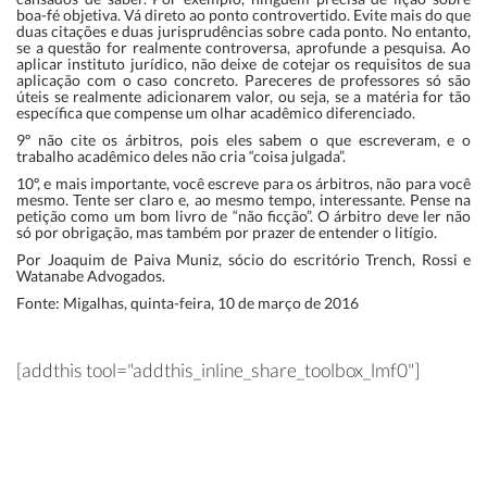
boa-fé objetiva. Vá direto ao ponto controvertido. Evite mais do que
duas citações e duas jurisprudências sobre cada ponto. No entanto,
se a questão for realmente controversa, aprofunde a pesquisa. Ao
aplicar instituto jurídico, não deixe de cotejar os requisitos de sua
aplicação com o caso concreto. Pareceres de professores só são
úteis se realmente adicionarem valor, ou seja, se a matéria for tão
específica que compense um olhar acadêmico diferenciado.
9º não cite os árbitros, pois eles sabem o que escreveram, e o
trabalho acadêmico deles não cria “coisa julgada”.
10º, e mais importante, você escreve para os árbitros, não para você
mesmo. Tente ser claro e, ao mesmo tempo, interessante. Pense na
petição como um bom livro de “não ficção”. O árbitro deve ler não
só por obrigação, mas também por prazer de entender o litígio.
Por Joaquim de Paiva Muniz, sócio do escritório Trench, Rossi e
Watanabe Advogados.
Fonte: Migalhas, quinta-feira, 10 de março de 2016
[addthis tool="addthis_inline_share_toolbox_lmf0"]